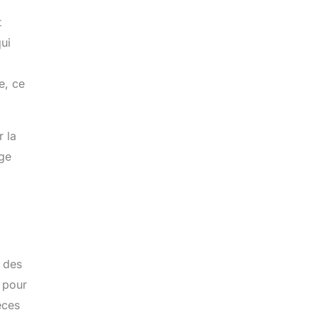
t
qui
e, ce
r la
age
r des
e pour
èces