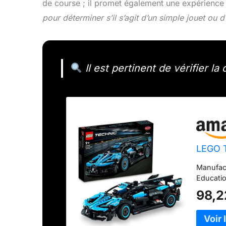
de course ; il promet également une expérience 
pour déterminer s’il s’agit d’un simple jouet ou d
Il est pertinent de vérifier la
LEGO T
Manufact
Educatio
98,2