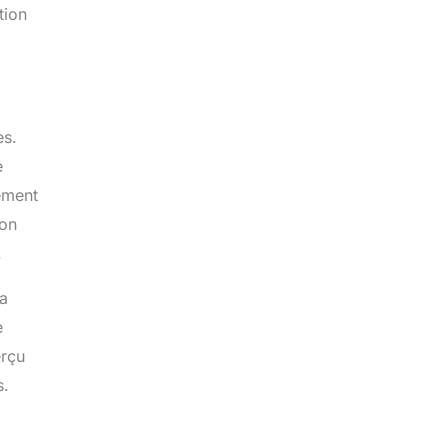
tion
es.
e
lement
ion
.
la
e
erçu
s.