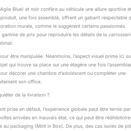
Agile Blue) et noir confère au véhicule une allure sportive e
 produit, une fois assemblé, offrent un gabarit respectable 
écoration murale, comme le suggèrent certains passionnés.
tte gamme de prix pour reproduire les détails de la carrosseri
timal.
pour être manipulée. Néanmoins, l’aspect visuel prime ici su
 objet qui trouve sa place sur une étagère une fois l’assembl
 pour décorer une chambre d’adolescent ou compléter une
itement son office.
uiéter de la livraison ?
nt prise en défaut, l’expérience globale peut être ternie pa
boîtes arrivées en mauvais état, ce qui peut être rédhibitoir
e au packaging (Mint in Box). De plus, des cas isolés de pi