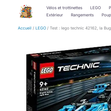
Aller
Vélos et trottinettes
LEGO
P
au
Extérieur
Rangements
Poup
contenu
Accueil
LEGO
Test : lego technic 42162, la Buga