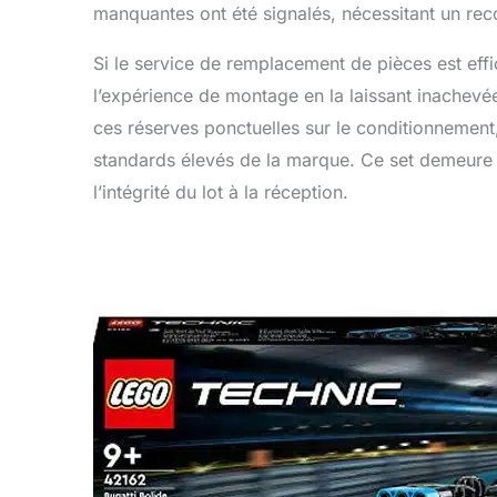
manquantes ont été signalés, nécessitant un rec
Si le service de remplacement de pièces est effic
l’expérience de montage en la laissant inachevée
ces réserves ponctuelles sur le conditionnement
standards élevés de la marque. Ce set demeure un
l’intégrité du lot à la réception.