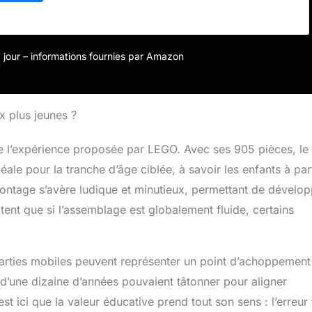
 à jour – informations fournies par Amazon
x plus jeunes ?
 l’expérience proposée par LEGO. Avec ses 905 pièces, le 
ale pour la tranche d’âge ciblée, à savoir les enfants à par
 montage s’avère ludique et minutieux, permettant de dévelop
otent que si l’assemblage est globalement fluide, certains
parties mobiles peuvent représenter un point d’achoppement
 d’une dizaine d’années pouvaient tâtonner pour aligner
 ici que la valeur éducative prend tout son sens : l’erreur 