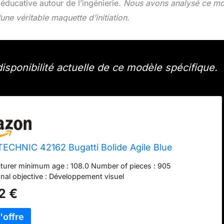
éducative autour de l’ingénierie.
Nous avons analysé ce m
’une véritable maquette d’initiation.
 disponibilité actuelle de ce modèle spécifique.
ECHNIC 42162 Bugatti Bolide Agile Blue
urer minimum age : 108.0 Number of pieces : 905
nal objective : Développement visuel
2 €