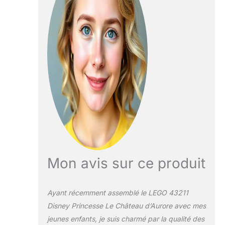
plateforme de
danse, la cuisine, la
chambre à coucher
et le balcon, un
escalier et un
toboggan Le jouet
comprend 2 mini-
constructions : une
balançoire à
construire et le
trône de Maléfique
avec des pierres
précieuses vertes,
un chaudron et une
fiole de potion
Mon avis sur ce produit
Comprend les
figurines LEGO la
Belle au Bois
Ayant récemment assemblé le LEGO 43211
Dormant, Aurore,
Disney Princesse Le Château d’Aurore avec mes
Prince Philippe et
jeunes enfants, je suis charmé par la qualité des
Maléfique, ainsi que