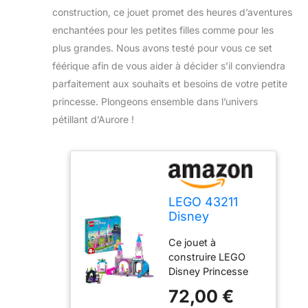
construction, ce jouet promet des heures d’aventures
enchantées pour les petites filles comme pour les
plus grandes. Nous avons testé pour vous ce set
féérique afin de vous aider à décider s’il conviendra
parfaitement aux souhaits et besoins de votre petite
princesse. Plongeons ensemble dans l’univers
pétillant d’Aurore !
LEGO 43211
Disney
Princesse Le
Ce jouet à
Château
construire LEGO
d’Aurore, Jouet
Disney Princesse
pour Filles et
comprend un
Garçons 4 Ans,
72,00 €
château avec une
Figurines Belle