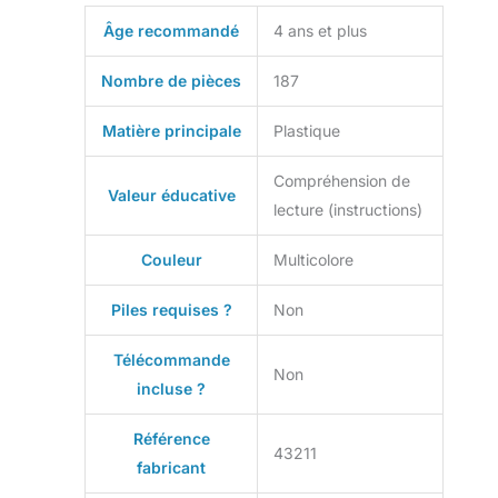
pour leur
Âge recommandé
4 ans et plus
construction, et
chaque sachet de
Nombre de pièces
187
briques contient un
personnage Le
Matière principale
Plastique
jouet à construire
LEGO Disney
Compréhension de
Princesse
Valeur éducative
encourage les
lecture (instructions)
enfants à jouer
leurs scènes de film
Couleur
Multicolore
préférées ou à
réimaginer la vie
Piles requises ?
Non
quotidienne dans le
château avec de
Télécommande
nouvelles histoires
Non
incluse ?
Les fans de la Belle
au Bois Dormant de
Disney et des
Référence
43211
jouets de château à
fabricant
construire vont