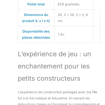
adorer ce jouet
Poids total
629 grammes
comme cadeau
d'anniversaire
Dimensions du
28, 2 x 26, 2 x 5, 9
spécial pour les
produit (L x l x h)
cm
enfants âgés de 4
ans et plus
Disponibilité des
1 An
pièces détachées
L’expérience de jeu : un
enchantement pour les
petits constructeurs
L’expérience de construction partagée avec ma fille
fut à la fois ludique et éducative. En suivant les
instructions claires qui favorisent la compréhension et