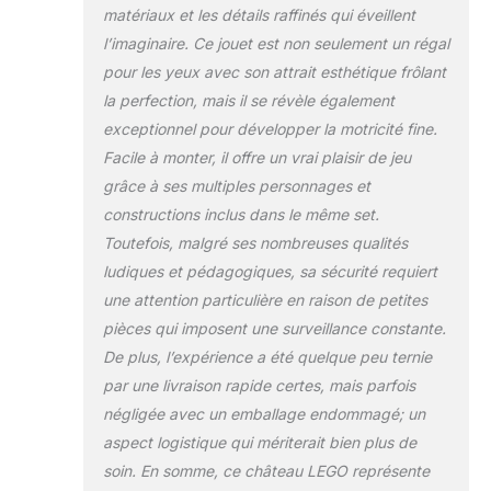
des accessoires
matériaux et les détails raffinés qui éveillent
sympas : une
l’imaginaire. Ce jouet est non seulement un régal
couronne, un
pour les yeux avec son attrait esthétique frôlant
bâton, des
la perfection, mais il se révèle également
papillons, des petits
gâteaux et des
exceptionnel pour développer la motricité fine.
calices Ce jouet
Facile à monter, il offre un vrai plaisir de jeu
LEGO 4 ans et plus
grâce à ses multiples personnages et
est livré avec des
constructions inclus dans le même set.
briques de
démarrage qui
Toutefois, malgré ses nombreuses qualités
donnent aux jeunes
ludiques et pédagogiques, sa sécurité requiert
une base solide
une attention particulière en raison de petites
pour leur
pièces qui imposent une surveillance constante.
construction, et
chaque sachet de
De plus, l’expérience a été quelque peu ternie
briques contient un
par une livraison rapide certes, mais parfois
personnage Le
négligée avec un emballage endommagé; un
jouet à construire
aspect logistique qui mériterait bien plus de
LEGO Disney
Princesse
soin. En somme, ce château LEGO représente