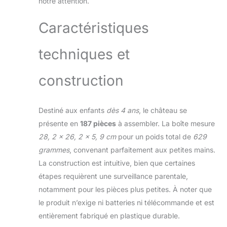
notre attention.
précieuses vertes,
un chaudron et une
fiole de potion
Caractéristiques
Comprend les
figurines LEGO la
techniques et
Belle au Bois
Dormant, Aurore,
Prince Philippe et
construction
Maléfique, ainsi que
des accessoires
sympas : une
Destiné aux enfants
dès 4 ans
, le château se
couronne, un
présente en
187 pièces
à assembler. La boîte mesure
bâton, des
28, 2 x 26, 2 x 5, 9 cm
pour un poids total de
629
papillons, des petits
grammes
, convenant parfaitement aux petites mains.
gâteaux et des
calices Ce jouet
La construction est intuitive, bien que certaines
LEGO 4 ans et plus
étapes requièrent une surveillance parentale,
est livré avec des
notamment pour les pièces plus petites. À noter que
briques de
le produit n’exige ni batteries ni télécommande et est
démarrage qui
donnent aux jeunes
entièrement fabriqué en plastique durable.
une base solide