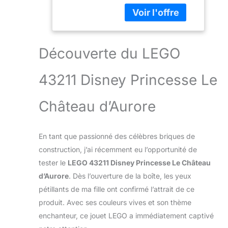
piste de danse
au Bois
tournante, 3 mini-
Dormant,
poupées, le trône
Prince Philippe
de Maléfique et une
et Mini-Poupée
balançoire Les fans
Maléfique
Découverte du LEGO
de Disney Princesse
peuvent s'amuser
43211 Disney Princesse Le
dans le château à
construire avec la
plateforme de
Château d’Aurore
danse, la cuisine, la
chambre à coucher
et le balcon, un
En tant que passionné des célèbres briques de
escalier et un
construction, j’ai récemment eu l’opportunité de
toboggan Le jouet
tester le
LEGO 43211 Disney Princesse Le Château
comprend 2 mini-
constructions : une
d’Aurore
. Dès l’ouverture de la boîte, les yeux
balançoire à
pétillants de ma fille ont confirmé l’attrait de ce
construire et le
produit. Avec ses couleurs vives et son thème
trône de Maléfique
enchanteur, ce jouet LEGO a immédiatement captivé
avec des pierres