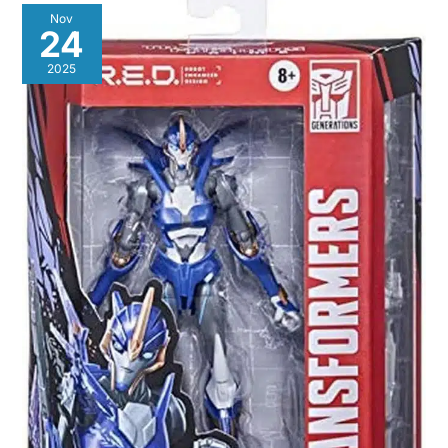
Nov
24
2025