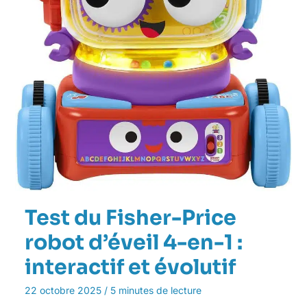
Test du Fisher-Price
robot d’éveil 4-en-1 :
interactif et évolutif
22 octobre 2025
/
5 minutes de lecture