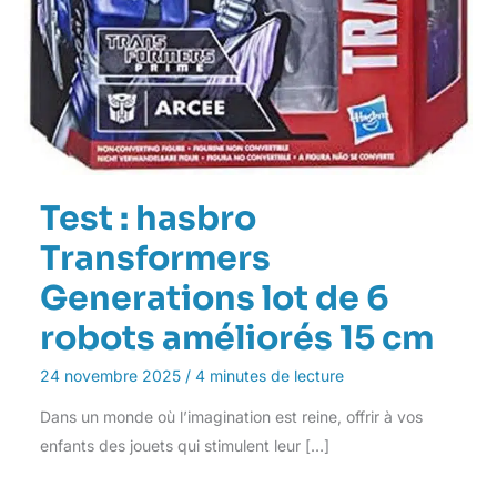
Test : hasbro
Transformers
Generations lot de 6
robots améliorés 15 cm
24 novembre 2025
/
4 minutes de lecture
Dans un monde où l’imagination est reine, offrir à vos
enfants des jouets qui stimulent leur […]