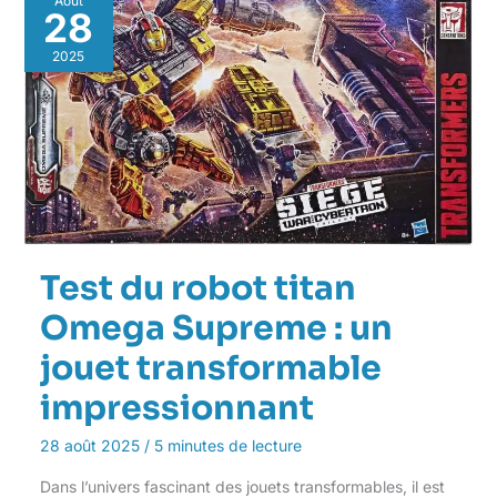
Août
28
2025
Test du robot titan
Omega Supreme : un
jouet transformable
impressionnant
28 août 2025
/
5 minutes de lecture
Dans l’univers fascinant des jouets transformables, il est