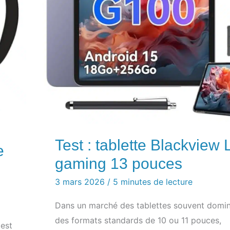
Test : tablette Blackview 
e
gaming 13 pouces
3 mars 2026
/
5 minutes de lecture
Dans un marché des tablettes souvent domin
des formats standards de 10 ou 11 pouces,
 est