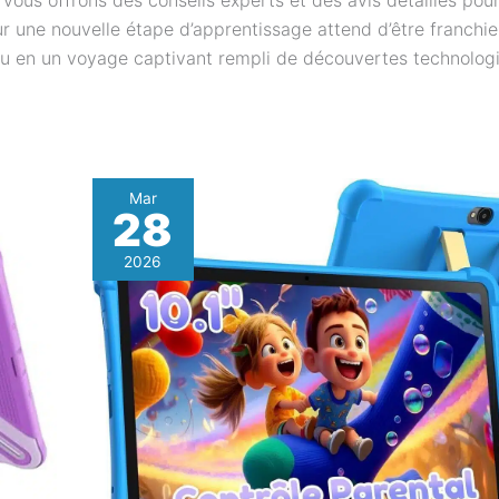
s vous offrons des conseils experts et des avis détaillés pou
r une nouvelle étape d’apprentissage attend d’être franchie
eu en un voyage captivant rempli de découvertes technolog
Mar
28
2026