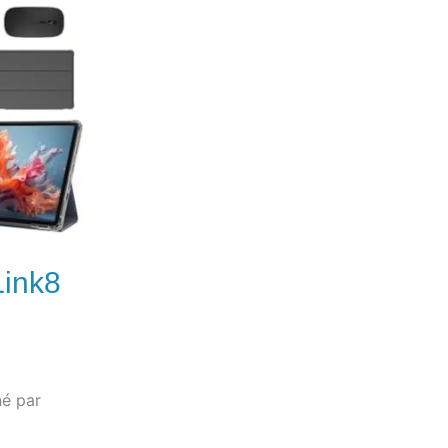
Link8
é par