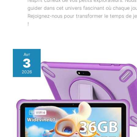
l’esprit curieux de vos petits explorateurs. Nou
guider dans cet univers fascinant où chaque jou
Rejoignez-nous pour transformer le temps de j
!
Avr
3
2026