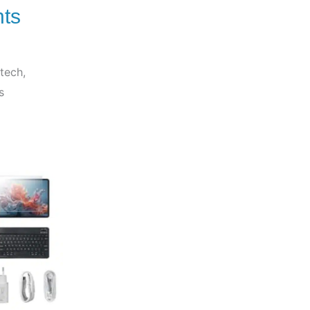
nts
tech,
s