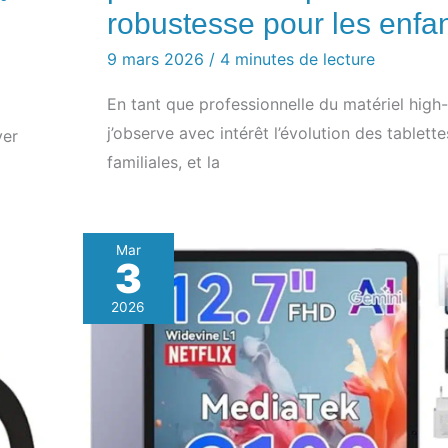
robustesse pour les enfa
9 mars 2026
/
4 minutes de lecture
En tant que professionnelle du matériel high-
j’observe avec intérêt l’évolution des tablette
ver
familiales, et la
Mar
3
2026