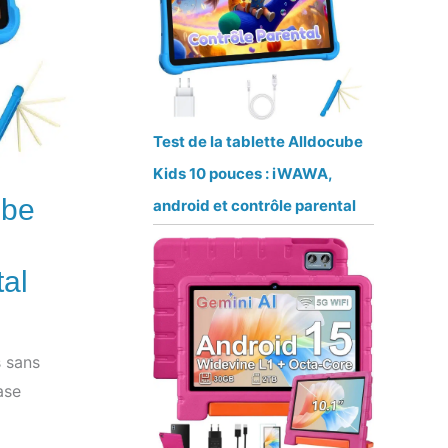
Test de la tablette Alldocube
Kids 10 pouces : iWAWA,
ube
android et contrôle parental
tal
s sans
ase