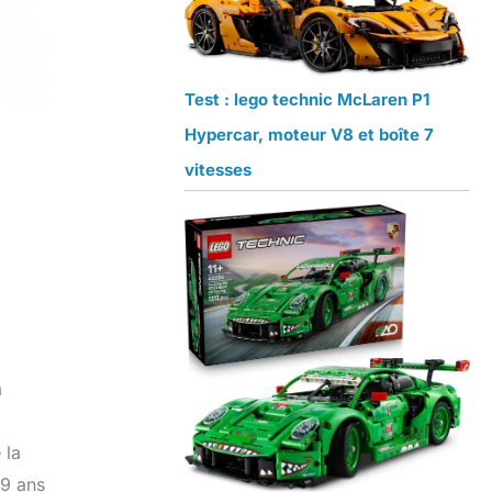
Test : lego technic McLaren P1
Hypercar, moteur V8 et boîte 7
vitesses
à
 la
 9 ans