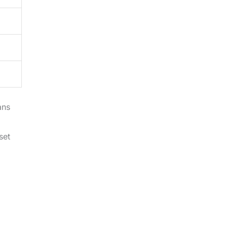
ans
set