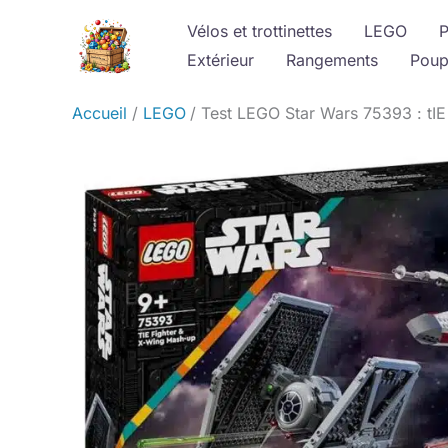
Aller
Vélos et trottinettes
LEGO
P
au
Extérieur
Rangements
Poup
contenu
Accueil
LEGO
Test LEGO Star Wars 75393 : tIE 