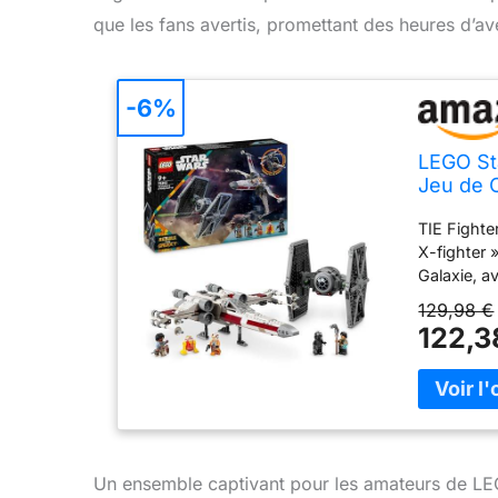
que les fans avertis, promettant des heures d’av
-6%
LEGO St
Jeu de 
Minifigu
TIE Fighte
Garçon 
X-fighter 
Galaxie, a
jeux de co
129,98 €
set pour e
122,3
pistolets 
figurine L
construire
accueillir 
sont régla
personnali
Un ensemble captivant pour les amateurs de LE
maquettes