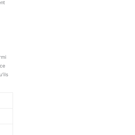
ent
rmi
 ce
’ils