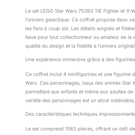
fighter et
ou fille d
Le set LEGO Star Wars 75393 TIE Fighter et X-W
un garçon,
l’univers galactique. Ce coffret propose deux va
son annive
les fans à coup sûr. Les détails soignés et fidèl
Ce set fait
Pour jouer
have pour tout collectionneur ou amateur de la sa
sets 75388
qualité du design et la fidélité à l’univers original
vendus sé
âges – Les
Une expérience immersive grâce à des figurine
et aux fan
propres hi
Ce coffret inclut 4 minifigurines et une figurine
Wars. Ces personnages, issus des animés Star 
permettant aux enfants et même aux adultes de 
variété des personnages est un atout indéniable, r
Des caractéristiques techniques impressionnant
Le set comprend 1063 pièces, offrant un défi de