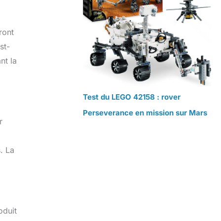
ront
st-
nt la
Test du LEGO 42158 : rover
Perseverance en mission sur Mars
r
. La
oduit