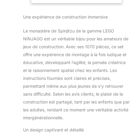
piège à poulet.
Pratiquez le
Spinjitzu dans la
Une expérience de construction immersive
cour avec 2 plates-
formes de combat
Le monastère de Spinjitzu de la gamme LEGO
de figurines ninja
portables, une
NINJAGO est un véritable bijou pour les amateurs de
station
jeux de construction. Avec ses 1070 pièces, ce set
d'entraînement à
offre une expérience de montage à la fois ludique et
lancer des épées et
éducative, développant l’agilité, la pensée créatrice
une station
et le raisonnement spatial chez les enfants. Les
d'entraînement «
coupe de fruits ».
instructions fournies sont claires et précises,
Ce jouet LEGO
permettant même aux plus jeunes de s’y retrouver
Ninjago comprend
sans difficulté. Selon les avis clients, le plaisir de la
les 4 armes dorées
construction est partagé, tant par les enfants que par
de collection des
guerriers ninja :
les adultes, rendant ce moment une véritable activité
l'épée de feu de Kai,
intergénérationnelle.
les Nunchucks de
Jay de la foudre, la
Un design captivant et détaillé
faux des