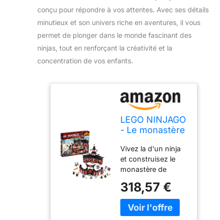
conçu pour répondre à vos attentes. Avec ses détails
minutieux et son univers riche en aventures, il vous
permet de plonger dans le monde fascinant des
ninjas, tout en renforçant la créativité et la
concentration de vos enfants.
LEGO NINJAGO
- Le monastère
de Spinjitzu -
Vivez la d'un ninja
70670 - Jeu de
et construisez le
construction, 9
monastère de
min, 99 max
Spinjitzu avec un
318,57 €
salon de thé, un
couteau caché et
des fonctions de