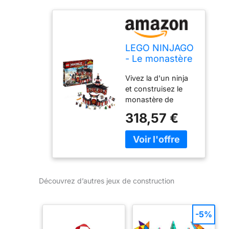
LEGO NINJAGO
- Le monastère
de Spinjitzu -
Vivez la d'un ninja
70670 - Jeu de
et construisez le
construction, 9
monastère de
min, 99 max
Spinjitzu avec un
318,57 €
salon de thé, un
couteau caché et
des fonctions de
piège à poulet.
Pratiquez le
Spinjitzu dans la
Découvrez d’autres jeux de construction
cour avec 2 plates-
formes de combat
de figurines ninja
-5%
portables, une
station