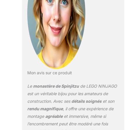
une station
d'entraînement «
coupe de fruits ».
Ce jouet LEGO
Ninjago comprend
les 4 armes dorées
de collection des
guerriers ninja :
l'épée de feu de Kai,
les Nunchucks de
Jay de la foudre, la
faux des
Mon avis sur ce produit
tremblements de
terre de Cole et les
Le
monastère de Spinjitzu
de LEGO NINJAGO
Shurikens de glace
de Zane Cet
est un véritable bijou pour les amateurs de
ensemble de ninja
construction. Avec ses
détails soignés
et son
comprend 8
rendu magnifique
, il offre une expérience de
figurines Lego
montage
agréable
et immersive, même si
Ninjago : Wu, Jay,
Nya, Zane, Cole,
l’encombrement peut être modéré une fois
Lloyd, Kai et