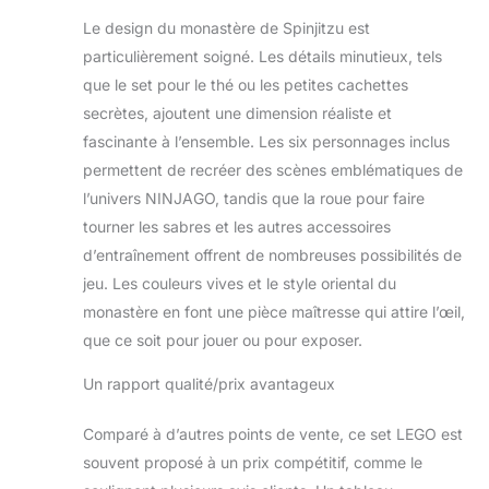
tremblements de
Le design du monastère de Spinjitzu est
terre de Cole et les
particulièrement soigné. Les détails minutieux, tels
Shurikens de glace
que le set pour le thé ou les petites cachettes
de Zane Cet
ensemble de ninja
secrètes, ajoutent une dimension réaliste et
comprend 8
fascinante à l’ensemble. Les six personnages inclus
figurines Lego
permettent de recréer des scènes emblématiques de
Ninjago : Wu, Jay,
l’univers NINJAGO, tandis que la roue pour faire
Nya, Zane, Cole,
Lloyd, Kai et
tourner les sabres et les autres accessoires
Wyplash. Recréez
d’entraînement offrent de nombreuses possibilités de
ou réimaginez
jeu. Les couleurs vives et le style oriental du
l'action classique
monastère en font une pièce maîtresse qui attire l’œil,
de l'émission téléée
NINJAGO Masters
que ce soit pour jouer ou pour exposer.
of Spinjitzu avec les
autocollants
Un rapport qualité/prix avantageux
muraux historiques
de Ninjago.
Comparé à d’autres points de vente, ce set LEGO est
souvent proposé à un prix compétitif, comme le