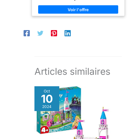
droit de l’imagination de vos enfants ADAPTE AUX
emploie directement et
ENFANTS : ces jeux de construction sont adaptés aux
indirectement.
enfants à partir de 3 ans ; Un cadeau idéal pour
apprendre l’adresse en s’amusant 600 PIECES
INCLUES : ce kit contient 600 pièces en forme de
croix couleur basic à assembler ainsi qu’un guide de
construction pour stimuler la créativité de vos enfants
MADE IN DANEMARK : les jeux de construction Plus-
Plus sont fabriqués au Danemark avec le plus grand
soin Les pièces sont conçues en 100 % polyéthylène
& sans danger pour les enfants
Articles similaires
Oct
10
2024