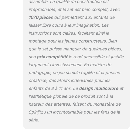
assemblé. La qualité de construction est
Wyplash. Recréez
irréprochable, et le set est bien complet, avec
ou réimaginez
1070 pièces
qui permettent aux enfants de
l'action classique
de l'émission téléée
laisser libre cours à leur imagination. Les
NINJAGO Masters
instructions sont claires, facilitant ainsi le
of Spinjitzu avec les
montage pour les jeunes constructeurs. Bien
autocollants
que le set puisse manquer de quelques pièces,
muraux historiques
de Ninjago.
son
prix compétitif
le rend accessible et justifie
largement l’investissement. En matière de
pédagogie, ce jeu stimule l’agilité et la pensée
créatrice, des atouts indéniables pour les
enfants de 8 à 11 ans. Le
design multicolore
et
l’esthétique globale de ce produit sont à la
hauteur des attentes, faisant du monastère de
Spinjitzu un incontournable pour les fans de la
série.