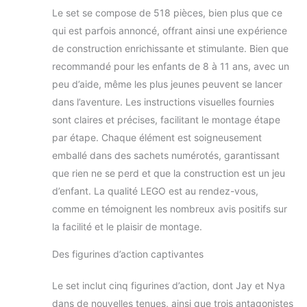
Les enfants
Le set se compose de 518 pièces, bien plus que ce
adoreront faire
qui est parfois annoncé, offrant ainsi une expérience
equipe avec les
de construction enrichissante et stimulante. Bien que
ninjas Digi et le
dragon-robot pour
recommandé pour les enfants de 8 à 11 ans, avec un
combattre les
peu d’aide, même les plus jeunes peuvent se lancer
puissants Unagami,
dans l’aventure. Les instructions visuelles fournies
Hausner et Richie
sont claires et précises, facilitant le montage étape
montés dans leurs
hoverboards
par étape. Chaque élément est soigneusement
Comprend des
emballé dans des sachets numérotés, garantissant
tableaux de santé et
que rien ne se perd et que la construction est un jeu
une gamme
d’enfant. La qualité LEGO est au rendez-vous,
passionnante de
nouvelles armures
comme en témoignent les nombreux avis positifs sur
et armes de Prime
la facilité et le plaisir de montage.
Empire, ainsi que
des Key-Tana verts
Des figurines d’action captivantes
de collection avec
un support
Le set inclut cinq figurines d’action, dont Jay et Nya
dans de nouvelles tenues, ainsi que trois antagonistes