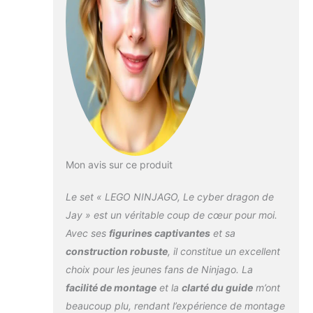
main Richie et
Hausner Les 2
ninjas peuvent
monter dans le
cockpit de cet
impressionnant
dragon-robot, tout
en tirant depuis ses
canons à ressort
pour garder le
précieux Key-Tana
Mon avis sur ce produit
Les enfants
adoreront faire
Le set « LEGO NINJAGO, Le cyber dragon de
equipe avec les
ninjas Digi et le
Jay » est un véritable coup de cœur pour moi.
dragon-robot pour
Avec ses
figurines captivantes
et sa
combattre les
construction robuste
, il constitue un excellent
puissants Unagami,
choix pour les jeunes fans de Ninjago. La
Hausner et Richie
montés dans leurs
facilité de montage
et la
clarté du guide
m’ont
hoverboards
beaucoup plu, rendant l’expérience de montage