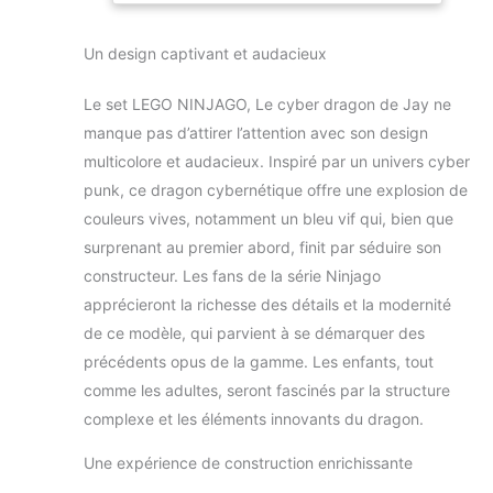
partir de ses canons
71711
à ressort Inclut 5
Un design captivant et audacieux
figurines
combattant dans le
Le set LEGO NINJAGO, Le cyber dragon de Jay ne
jeu Prime Empire :
Digi Jay, Nya, le
manque pas d’attirer l’attention avec son design
principal
multicolore et audacieux. Inspiré par un univers cyber
personnage
punk, ce dragon cybernétique offre une explosion de
méchant d'Unagami
couleurs vives, notamment un bleu vif qui, bien que
et ses hommes de
surprenant au premier abord, finit par séduire son
main Richie et
Hausner Les 2
constructeur. Les fans de la série Ninjago
ninjas peuvent
apprécieront la richesse des détails et la modernité
monter dans le
de ce modèle, qui parvient à se démarquer des
cockpit de cet
précédents opus de la gamme. Les enfants, tout
impressionnant
dragon-robot, tout
comme les adultes, seront fascinés par la structure
en tirant depuis ses
complexe et les éléments innovants du dragon.
canons à ressort
pour garder le
Une expérience de construction enrichissante
précieux Key-Tana