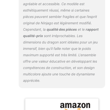
Comprend des
agréable et accessible. Ce modèle est
tableaux de santé et
esthétiquement réussi, même si certaines
une gamme
passionnante de
pièces peuvent sembler fragiles et que l’esprit
nouvelles armures
original de Ninjago est légèrement modifié.
et armes de Prime
Cependant, la
qualité des pièces
et le
rapport
Empire, ainsi que
qualité-prix
sont irréprochables. Les
des Key-Tana verts
de collection avec
dimensions du dragon sont idéales pour un jeu
un support
immersif, bien qu’il faille noter que le poids
maximum supporté est très limité. L’ensemble
offre une valeur éducative en développant les
compétences de construction, et son design
multicolore ajoute une touche de dynamisme
appréciée.