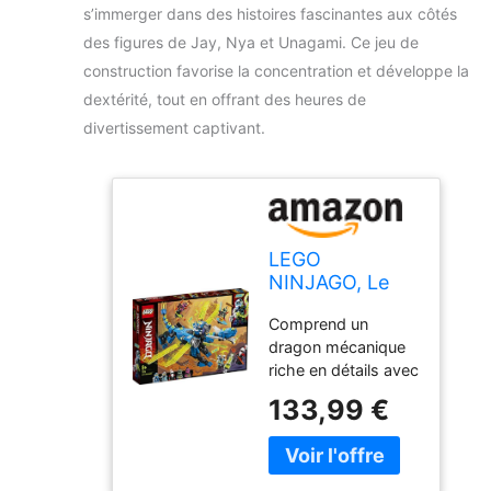
s’immerger dans des histoires fascinantes aux côtés
des figures de Jay, Nya et Unagami. Ce jeu de
construction favorise la concentration et développe la
dextérité, tout en offrant des heures de
divertissement captivant.
LEGO
NINJAGO, Le
cyber dragon
Comprend un
de Jay, Set de
dragon mécanique
construction
riche en détails avec
avec figures
le bassin, la tête, les
Jay, Nya et
133,99 €
membres, la queue
Unagami,
et les mâchoires
Figures d'action
mobiles, qui peut
Prime Empire,
tirer des missiles à
127 pièces,