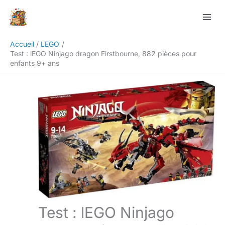
Aller
Rechercher
au
contenu
Accueil
LEGO
Test : lEGO Ninjago dragon Firstbourne, 882 pièces pour
enfants 9+ ans
Test : lEGO Ninjago