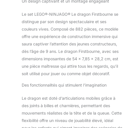
Un design captivant et un montage engageant
Ninjago sont
compatibles avec
Le set LEGO®-NINJAGO® Le dragon Firstbourne se
tous les ensembles
de construction
distingue par son design spectaculaire et ses
LEGO pour une
couleurs vives. Composé de 882 pièces, ce modèle
expérience de
offre une expérience de construction immersive qui
construction sans
saura captiver l’attention des jeunes constructeurs,
limite Firstbourne
dès l’âge de 9 ans. Le dragon Firstbourne, avec ses
mesure plus de 19
cm de haut, 53 cm
dimensions imposantes de 54 x 7,85 x 28,2 cm, est
de long et 48 cm de
une pièce maîtresse qui attire tous les regards, qu’il
large 882 pièces
soit utilisé pour jouer ou comme objet décoratif.
pour les filles et les
garçons de 9 à 14
Des fonctionnalités qui stimulent l’imagination
ans Issu de la série
LEGO NINJAGO
Le dragon est doté d’articulations mobiles grâce à
des joints à billes et charnières, permettant des
mouvements réalistes de la tête et de la queue. Cette
flexibilité offre un niveau de jouabilité élevé, idéal
pour les enfants qui aiment imaginer des scénarios de