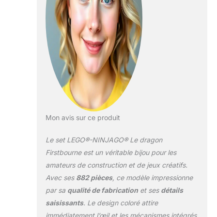
mesure plus de 19
cm de haut, 53 cm
de long et 48 cm de
large 882 pièces
pour les filles et les
garçons de 9 à 14
ans Issu de la série
LEGO NINJAGO
Mon avis sur ce produit
Le set LEGO®-NINJAGO® Le dragon
Firstbourne est un véritable bijou pour les
amateurs de construction et de jeux créatifs.
Avec ses
882 pièces
, ce modèle impressionne
par sa
qualité de fabrication
et ses
détails
saisissants
. Le design coloré attire
immédiatement l’œil et les mécanismes intégrés