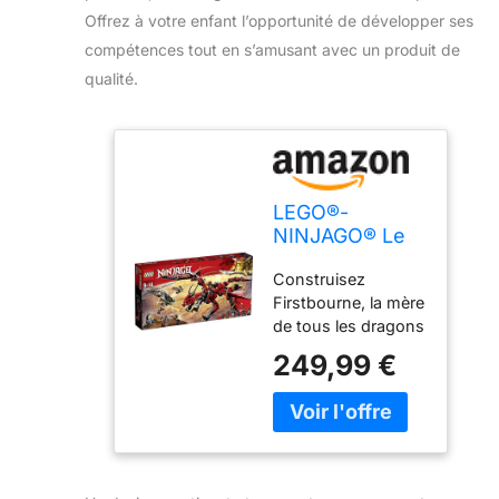
Offrez à votre enfant l’opportunité de développer ses
compétences tout en s’amusant avec un produit de
qualité.
LEGO®-
NINJAGO® Le
dragon
Construisez
Firstbourne Jeu
Firstbourne, la mère
pour Enfant 9
de tous les dragons
Ans et Plus,
! Inclut 6 figurines
Briques de
249,99 €
LEGO NINJAGO :
Construction
Kai, Cole, Heavy
Garçon et Fille,
Metal, Jet Jack,
882 Pièces
Chew Toy et
70653
Muzzle Les
ensembles LEGO