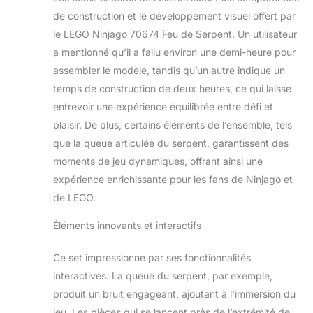
la toupie tornade de
de construction et le développement visuel offert par
Kai et le Parchemin
le LEGO Ninjago 70674 Feu de Serpent. Un utilisateur
du Spinjitzu Interdit
a mentionné qu’il a fallu environ une demi-heure pour
d’Aspheera. Ce set
pour enfants
assembler le modèle, tandis qu’un autre indique un
comprend 4
temps de construction de deux heures, ce qui laisse
figurines LEGO
entrevoir une expérience équilibrée entre défi et
NINJAGO -
plaisir. De plus, certains éléments de l’ensemble, tels
nouveautés de juin
2019 : Kai FS,
que la queue articulée du serpent, garantissent des
Aspheera, le pyro-
moments de jeu dynamiques, offrant ainsi une
chasseur et le pyro-
expérience enrichissante pour les fans de Ninjago et
destructeur. Croc’
de LEGO.
feu comprend un
trône pour figurine
Éléments innovants et interactifs
avec des épées
décoratives, une
Ce set impressionne par ses fonctionnalités
bouche qui s’ouvre
avec du feu, une
interactives. La queue du serpent, par exemple,
queue avec 2 fusils
produit un bruit engageant, ajoutant à l’immersion du
à tenons, 2
jeu. Les pièces qui se lancent près de l’extrémité de