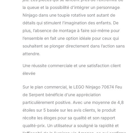
drapeaux et des
la queue et la possibilité d’intégrer un personnage
chaînes à attacher
aux 2 figurines
Ninjago dans une toupie rotative sont autant de
Pyro. Inclut
détails qui stimulent l’imagination des enfants. De
également un stand
plus, l’absence de montage à faire soi-même pour
en brique avec un
l’ensemble en fait une option idéale pour ceux qui
sceptre. Les armes
sont les suivantes:
souhaitent se plonger directement dans l’action sans
le katana argenté
attendre.
de Kai FS, le
Parchemin du
Une réussite commerciale et une satisfaction client
Spinjitzu Interdit
élevée
d'Aspheera, l’épée
du pyro-chasseur
Sur le plan commercial, le LEGO Ninjago 70674 Feu
et le sabre du pyro-
de Serpent bénéficie d’une appréciation
destructeur. Les
accessoires sont
particulièrement positive. Avec une moyenne de 4,8
les suivants : la
étoiles sur 5 basée sur les avis clients, le produit
toupie tornade de
récolte les éloges pour sa qualité et son rapport
Kai FS - nouveauté
qualité-prix. Un utilisateur a souligné la rapidité et
de juin 2019 -
l’armure de serpent