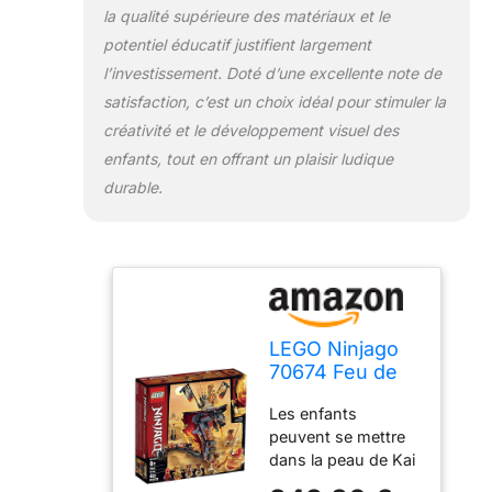
la qualité supérieure des matériaux et le
bouche qui s’ouvre
avec du feu, une
potentiel éducatif justifient largement
queue avec 2 fusils
l’investissement. Doté d’une excellente note de
à tenons, 2
satisfaction, c’est un choix idéal pour stimuler la
drapeaux et des
créativité et le développement visuel des
chaînes à attacher
enfants, tout en offrant un plaisir ludique
aux 2 figurines
Pyro. Inclut
durable.
également un stand
en brique avec un
sceptre. Les armes
sont les suivantes:
le katana argenté
de Kai FS, le
Parchemin du
LEGO Ninjago
Spinjitzu Interdit
70674 Feu de
d'Aspheera, l’épée
Serpent (463
du pyro-chasseur
Les enfants
pièces)
et le sabre du pyro-
peuvent se mettre
destructeur. Les
dans la peau de Kai
accessoires sont
FS et combattre la