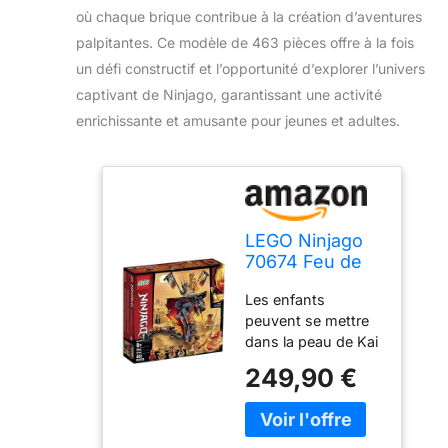
où chaque brique contribue à la création d’aventures
palpitantes. Ce modèle de 463 pièces offre à la fois
un défi constructif et l’opportunité d’explorer l’univers
captivant de Ninjago, garantissant une activité
enrichissante et amusante pour jeunes et adultes.
LEGO Ninjago
70674 Feu de
Serpent (463
Les enfants
pièces)
peuvent se mettre
dans la peau de Kai
FS et combattre la
249,90 €
sorcière Serpentine
Aspheera et Croc’
feu pour le
Parchemin du