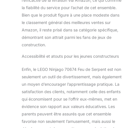
l’efficacité de la livraison via Amazon, ce qui confirme
et la queue de feu
la fiabilité du service pour l’achat de cet ensemble.
d’Aspheera, le
Bien que le produit figure à une place modeste dans
bouclier du pyro-
le classement général des meilleures ventes sur
chasseur et
l’armure de serpent.
Amazon, il reste prisé dans sa catégorie spécifique,
Un cadeau génial
démontrant son attrait parmi les fans de jeux de
pour que les
construction.
enfants rejouent
leurs scènes
Accessibilité et atouts pour les jeunes constructeurs
préférées de la série
de télévisée
Enfin, le LEGO Ninjago 70674 Feu de Serpent est non
NINJAGO. Le
seulement un outil de divertissement, mais également
serpent Croc’ feu
mesure plus de 21
un moyen d’encourager l’apprentissage pratique. La
cm de haut, 29 cm
satisfaction des clients, notamment celle des enfants
de long et 18 cm de
qui économisent pour se l’offrir eux-mêmes, met en
large.
évidence son rapport aux valeurs éducatives. Les
parents peuvent être assurés que cet ensemble
favorise non seulement l’amusement, mais aussi le