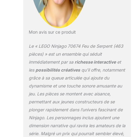
propres histoires
avec les 4 figurines,
les armes et les
accessoires
assortis, y compris
Mon avis sur ce produit
la toupie tornade de
Kai et le Parchemin
Le « LEGO Ninjago 70674 Feu de Serpent (463
du Spinjitzu Interdit
d’Aspheera. Ce set
pièces) » est un ensemble qui séduit
pour enfants
immédiatement par sa
richesse interactive
et
comprend 4
les
possibilités créatives
qu’il offre, notamment
figurines LEGO
grâce à sa queue articulée qui ajoute du
NINJAGO -
nouveautés de juin
dynamisme et une touche sonore amusante au
2019 : Kai FS,
jeu. Les pièces se montent avec aisance,
Aspheera, le pyro-
permettant aux jeunes constructeurs de se
chasseur et le pyro-
plonger rapidement dans l’univers fascinant de
destructeur. Croc’
feu comprend un
Ninjago. Les personnages inclus ajoutent une
trône pour figurine
dimension narrative qui ravira les amateurs de la
avec des épées
série. Malgré un prix qui pourrait sembler élevé,
décoratives, une