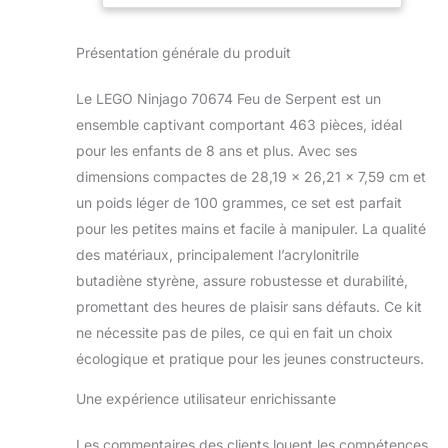
Spinjitzu Interdit
avec ce set LEGO
Présentation générale du produit
NINJAGO. Le Croc’
feu 70674
Le LEGO Ninjago 70674 Feu de Serpent est un
comprend un trône
pour figurine, une
ensemble captivant comportant 463 pièces, idéal
queue avec 2 fusils
pour les enfants de 8 ans et plus. Avec ses
à tenons et des
dimensions compactes de 28,19 x 26,21 x 7,59 cm et
accessoires à
un poids léger de 100 grammes, ce set est parfait
attacher aux
pour les petites mains et facile à manipuler. La qualité
figurines. Les
enfants adoreront
des matériaux, principalement l’acrylonitrile
recréer des scènes
butadiène styrène, assure robustesse et durabilité,
de la série télévisée
promettant des heures de plaisir sans défauts. Ce kit
NINJAGO et
ne nécessite pas de piles, ce qui en fait un choix
imaginer leurs
propres histoires
écologique et pratique pour les jeunes constructeurs.
avec les 4 figurines,
les armes et les
Une expérience utilisateur enrichissante
accessoires
assortis, y compris
Les commentaires des clients louent les compétences