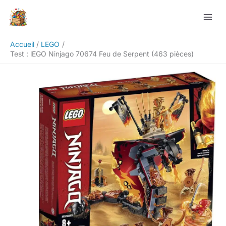
Aller
Rechercher
au
contenu
Accueil
LEGO
Test : lEGO Ninjago 70674 Feu de Serpent (463 pièces)