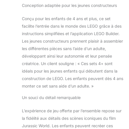
capturer à nouveau
Conception adaptée pour les jeunes constructeurs
Comprend les
minifigurines Owen
Conçu pour les enfants de 4 ans et plus, ce set
Grady, Zia
facilite l’entrée dans le monde des LEGO grâce à des
Rodriguez et le
instructions simplifiées et l’application LEGO Builder.
gardien d’animaux
sauvages avec des
Les jeunes constructeurs prennent plaisir à assembler
accessoires, un
les différentes pièces sans l’aide d’un adulte,
œuf de dinosaure,
développant ainsi leur autonomie et leur pensée
un talkie-walkie et
créatrice. Un client souligne : « Ces sets 4+ sont
un tranquillisant Les
sets LEGO 4 ans et
idéals pour les jeunes enfants qui débutent dans la
plus permettent
construction de LEGO. Les enfants peuvent dès 4 ans
d'initier les enfants
monter ce set sans aide d’un adulte. »
au monde de la
construction LEGO.
Un souci du détail remarquable
Avec juste un peu
d'aide d'un proche,
L’expérience de jeu offerte par l’ensemble repose sur
ils apprendront à
la fidélité aux détails des scènes iconiques du film
construire aisément
en un rien de temps
Jurassic World. Les enfants peuvent recréer ces