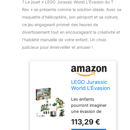
? Le jouet « LEGO Jurassic World L’Évasion du T
Rex » se présente comme la solution idéale. Avec sa
maquette d’hélicoptère, son aéroport et sa voiture,
ce jeu engageant promet des heures de
divertissement tout en encourageant la créativité et
l’habileté manuelle de votre enfant. Un choix
judicieux pour émerveiller et amuser !
LEGO Jurassic
World L'Évasion
du T Rex -
Les enfants
Jouet de
pourront imaginer
Dinosaure avec
une évasion de
Voiture -
dinosaure exaltante
Maquette
113,29 €
avec ce jouet de
d'Hélicoptère et
dinosaure LEGO