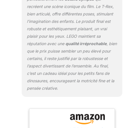
plus permettent
recréent une scène iconique du film. Le T-Rex,
d'initier les enfants
bien articulé, offre différentes poses, stimulant
au monde de la
construction LEGO.
l’imagination des enfants. Le produit final est
Avec juste un peu
robuste et esthétiquement plaisant, un vrai
d'aide d'un proche,
plaisir pour les yeux. LEGO maintient sa
ils apprendront à
réputation avec une
qualité irréprochable
, bien
construire aisément
en un rien de temps
que le prix puisse sembler un peu élevé pour
et apprendront à
certains, il reste justifié par la robustesse et
développer leur
l’aspect divertissant de l’ensemble. Au final,
motricité fine
c’est un cadeau idéal pour les petits fans de
L'accès à des
dinosaures, encourageant la motricité fine et la
instructions
numériques et à
pensée créative.
des instructions
étape par étape
sont incluses, ainsi
qu'à des éléments
de présentation
interactifs dans