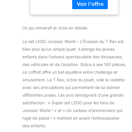
Aéroport -
Jurassic World T.
Cadeau
rex, qui comprend
d'anniversaire
un aéroport et un
pour Les
hélicoptère Cet
Enfants De 4
Un jeu immersif et riche en détails
ensemble LEGO
Ans et Plus
Jurassic World
76944
Le set LEGO Jurassic World – L’Évasion du T Rex est
comprend un
aéroport avec un
bien plus qu’un simple jouet. Il plonge les jeunes
héliport, un garage,
enfants dans l’univers spectaculaire des dinosaures,
un hélicoptère et
des véhicules et de l’aviation. Grâce à ses 140 pièces,
une voiture LEGO
ce coffret offre un bel équilibre entre challenge et
plus une figurine de
amusement. Le T Rex, icône du jouet, vole la vedette
dinosaure de T. rex
articulé La clôture
avec ses articulations qui permettent de lui donner
est pliable pour que
différentes poses. Les avis témoignent d’une grande
le jouet T. rex
satisfaction : « Super set LEGO pour les fans de
Jurassic World
Jurassic World ! » et « Un cadeau d’anniversaire qui
puisse s'échapper,
mais l'hélicoptère le
rugit de plaisir ! » mettent en avant l’enthousiasme
poursuit juste
des enfants.
derrière pour le