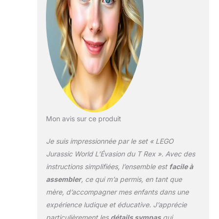
dinosaure de T. rex
articulé La clôture
est pliable pour que
le jouet T. rex
Jurassic World
puisse s'échapper,
mais l'hélicoptère le
poursuit juste
derrière pour le
capturer à nouveau
Comprend les
Mon avis sur ce produit
minifigurines Owen
Grady, Zia
Je suis impressionnée par le set « LEGO
Rodriguez et le
gardien d’animaux
Jurassic World L’Évasion du T Rex ». Avec des
sauvages avec des
instructions simplifiées, l’ensemble est
facile à
accessoires, un
assembler
, ce qui m’a permis, en tant que
œuf de dinosaure,
mère, d’accompagner mes enfants dans une
un talkie-walkie et
un tranquillisant Les
expérience ludique et éducative. J’apprécie
sets LEGO 4 ans et
particulièrement les
détails sympas
qui