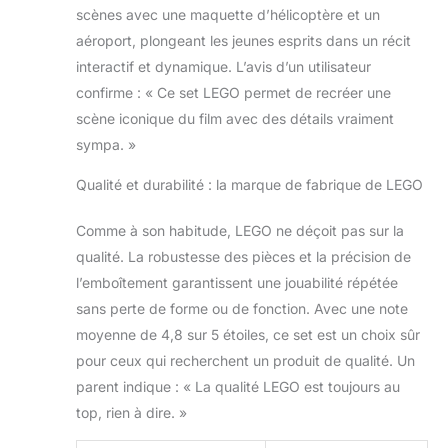
et apprendront à
scènes avec une maquette d’hélicoptère et un
développer leur
aéroport, plongeant les jeunes esprits dans un récit
motricité fine
interactif et dynamique. L’avis d’un utilisateur
L'accès à des
instructions
confirme : « Ce set LEGO permet de recréer une
numériques et à
scène iconique du film avec des détails vraiment
des instructions
sympa. »
étape par étape
sont incluses, ainsi
Qualité et durabilité : la marque de fabrique de LEGO
qu'à des éléments
de présentation
Comme à son habitude, LEGO ne déçoit pas sur la
interactifs dans
qualité. La robustesse des pièces et la précision de
l'application LEGO
Instructions de
l’emboîtement garantissent une jouabilité répétée
construction
sans perte de forme ou de fonction. Avec une note
moyenne de 4,8 sur 5 étoiles, ce set est un choix sûr
pour ceux qui recherchent un produit de qualité. Un
parent indique : « La qualité LEGO est toujours au
top, rien à dire. »