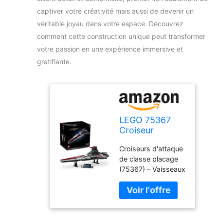
captiver votre créativité mais aussi de devenir un
véritable joyau dans votre espace. Découvrez
comment cette construction unique peut transformer
votre passion en une expérience immersive et
gratifiante.
LEGO 75367
Croiseur
d'attaque Star
Croiseurs d'attaque
Wars UCS de
de classe placage
classe Venator
(75367) – Vaisseaux
République
spatiaux dans
l'anime Star Wars
Clone Wars, la série
de collection LEGO