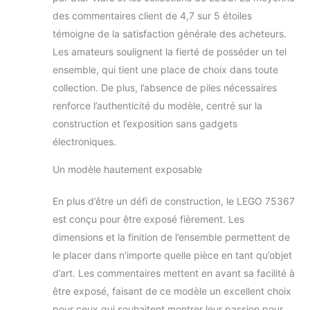
construction en
des commentaires client de 4,7 sur 5 étoiles
papier incluses
témoigne de la satisfaction générale des acheteurs.
(français non
Les amateurs soulignent la fierté de posséder un tel
garanti), mais avec
l'application LEGO
ensemble, qui tient une place de choix dans toute
Builder, vous
collection. De plus, l’absence de piles nécessaires
pouvez compter sur
renforce l’authenticité du modèle, centré sur la
des kits de
construction et l’exposition sans gadgets
construction
avancés De la
électroniques.
galaxie très
précédente à la
Un modèle hautement exposable
maison, la collection
LEGO Star Wars
En plus d’être un défi de construction, le LEGO 75367
pour adultes qui
est conçu pour être exposé fièrement. Les
vous permet de
dimensions et la finition de l’ensemble permettent de
pratiquer la pleine
le placer dans n’importe quelle pièce en tant qu’objet
conscience tout en
gardant vos mains
d’art. Les commentaires mettent en avant sa facilité à
occupées Star Wars
être exposé, faisant de ce modèle un excellent choix
Love Adult Boys
pour ceux qui souhaitent montrer leur passion pour