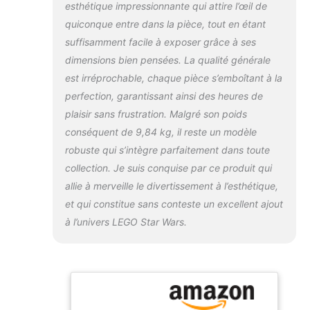
esthétique impressionnante qui attire l’œil de
Superbe modèle
quiconque entre dans la pièce, tout en étant
d'affichage -
Dimensions :
suffisamment facile à exposer grâce à ses
environ 32 x 109 x
dimensions bien pensées. La qualité générale
54 cm Instructions
est irréprochable, chaque pièce s’emboîtant à la
de montage
perfection, garantissant ainsi des heures de
illustrées :
instructions de
plaisir sans frustration. Malgré son poids
construction en
conséquent de 9,84 kg, il reste un modèle
papier incluses
robuste qui s’intègre parfaitement dans toute
(français non
collection. Je suis conquise par ce produit qui
garanti), mais avec
l'application LEGO
allie à merveille le divertissement à l’esthétique,
Builder, vous
et qui constitue sans conteste un excellent ajout
pouvez compter sur
à l’univers LEGO Star Wars.
des kits de
construction
avancés De la
galaxie très
précédente à la
maison, la collection