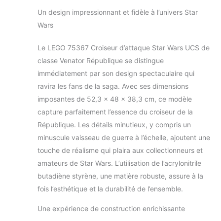
Star Wars Ultimate
Un design impressionnant et fidèle à l’univers Star
Comprend 2
figurines LEGO : le
Wars
chef des guerres
clonées, le capitaine
Le LEGO 75367 Croiseur d’attaque Star Wars UCS de
Rex et l'amiral
classe Venator République se distingue
Yuralen Modèle de
immédiatement par son design spectaculaire qui
réplique détaillée :
reproduisez les
ravira les fans de la saga. Avec ses dimensions
caractéristiques de
imposantes de 52,3 x 48 x 38,3 cm, ce modèle
la coque comme un
capture parfaitement l’essence du croiseur de la
compartiment de
République. Les détails minutieux, y compris un
rangement Gunship
de la République
minuscule vaisseau de guerre à l’échelle, ajoutent une
avec des pierres
touche de réalisme qui plaira aux collectionneurs et
LEGO Modèle
amateurs de Star Wars. L’utilisation de l’acrylonitrile
d'exposition – Le
butadiène styrène, une matière robuste, assure à la
bloc Clone Wars
fois l’esthétique et la durabilité de l’ensemble.
20th Anniversary
avec support
Une expérience de construction enrichissante
intégré pour
figurines Captain