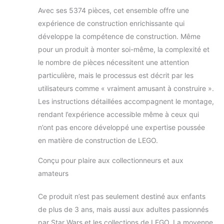
Rex et Amiral
Avec ses 5374 pièces, cet ensemble offre une
Juralen Excellent
expérience de construction enrichissante qui
cadeau – Faites-
développe la compétence de construction. Même
vous plaisir ou
pour un produit à monter soi-même, la complexité et
offrez à un fan
adulte de Star Wars,
le nombre de pièces nécessitent une attention
un constructeur
particulière, mais le processus est décrit par les
expérimenté de Star
utilisateurs comme « vraiment amusant à construire ».
Wars,
Les instructions détaillées accompagnent le montage,
collectionneurs de la
rendant l’expérience accessible même à ceux qui
série Ultimate LEGO
LEGO Wars
n’ont pas encore développé une expertise poussée
(quantité : 5,374)
en matière de construction de LEGO.
Superbe modèle
d'affichage -
Conçu pour plaire aux collectionneurs et aux
Dimensions :
amateurs
environ 32 x 109 x
54 cm Instructions
Ce produit n’est pas seulement destiné aux enfants
de montage
illustrées :
de plus de 3 ans, mais aussi aux adultes passionnés
instructions de
par Star Wars et les collections de LEGO. La moyenne