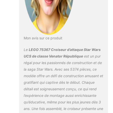
de la République
avec des pierres
LEGO Modèle
d'exposition – Le
bloc Clone Wars
20th Anniversary
avec support
intégré pour
Mon avis sur ce produit
figurines Captain
Rex et Amiral
Le
LEGO 75367 Croiseur d’attaque Star Wars
Juralen Excellent
UCS de classe Venator République
est un pur
cadeau – Faites-
régal pour les passionnés de construction et de
vous plaisir ou
la saga Star Wars. Avec ses 5374 pièces, ce
offrez à un fan
adulte de Star Wars,
modèle offre un défi de construction amusant et
un constructeur
gratifiant qui captive dès le début. Chaque
expérimenté de Star
détail est soigneusement conçu, ce qui rend
Wars,
l’expérience de montage aussi enrichissante
collectionneurs de la
série Ultimate LEGO
qu’éducative, même pour les plus jeunes dès 3
LEGO Wars
ans. Une fois assemblé, le croiseur présente une
(quantité : 5,374)