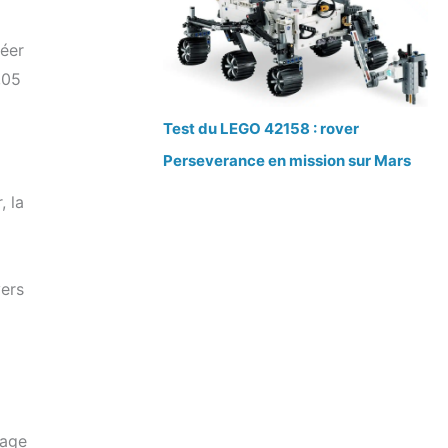
réer
,05
Test du LEGO 42158 : rover
Perseverance en mission sur Mars
, la
vers
rage