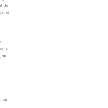
nt de
et met
x
pe la
, sa
 pour