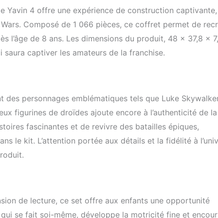
iversaire pour les enfants et les adultes fans de la saga Star Wars
 Yavin 4 offre une expérience de construction captivante,
r Wars. Composé de 1 066 pièces, ce coffret permet de rec
s l’âge de 8 ans. Les dimensions du produit, 48 x 37,8 x 7
 saura captiver les amateurs de la franchise.
ont des personnages emblématiques tels que Luke Skywalker
x figurines de droïdes ajoute encore à l’authenticité de la
oires fascinantes et de revivre des batailles épiques,
s le kit. L’attention portée aux détails et la fidélité à l’uni
roduit.
ion de lecture, ce set offre aux enfants une opportunité
qui se fait soi-même, développe la motricité fine et encou