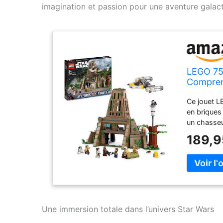
imagination et passion pour une aventure galact
LEGO 753
Comprena
Princess
Ce jouet L
Y-Wing e
en briques
un chasseu
commandemen
189,9
un arbre av
bien plus e
un espace 
comprend 
minifiguri
Solo, Chew
de droïdes
Une immersion totale dans l’univers Star Wars
entre amis