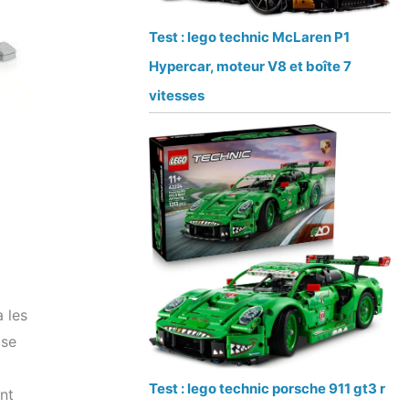
Test : lego technic McLaren P1
Hypercar, moteur V8 et boîte 7
vitesses
 les
ase
Test : lego technic porsche 911 gt3 r
nt