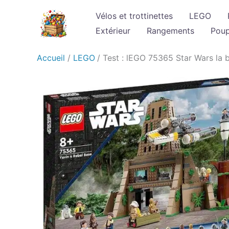
Aller
Vélos et trottinettes
LEGO
au
Extérieur
Rangements
Pou
contenu
Accueil
LEGO
Test : lEGO 75365 Star Wars la b