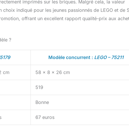
irectement imprimés sur les briques. Malgré cela, la valeur
un choix indiqué pour les jeunes passionnés de LEGO et de S
romotion, offrant un excellent rapport qualité-prix aux ache
èle ?
75179
Modèle concurrent :
LEGO – 75211
2 cm
58 x 8 x 26 cm
519
Bonne
s
67 euros