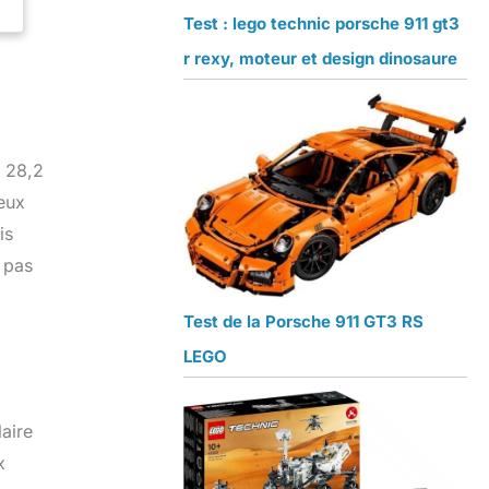
Test : lego technic porsche 911 gt3
r rexy, moteur et design dinosaure
x 28,2
jeux
is
t pas
Test de la Porsche 911 GT3 RS
LEGO
aire
x