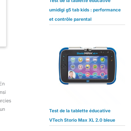
Test de la tablette éducative
umidigi g5 tab kids : performance
et contrôle parental
 En
nsi
urcies
cun
Test de la tablette éducative
VTech Storio Max XL 2.0 bleue