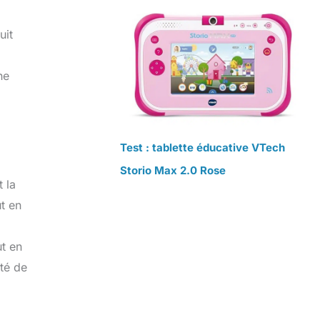
uit
ne
Test : tablette éducative VTech
Storio Max 2.0 Rose
 la
ut en
ut en
lté de