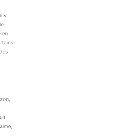
ily
de
é en
rtains
 des
azon,
uit
ésumé,