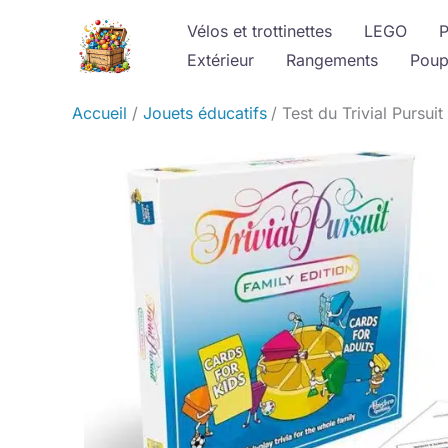
Aller
Vélos et trottinettes
LEGO
P
au
Extérieur
Rangements
Poup
contenu
Accueil
Jouets éducatifs
Test du Trivial Pursu