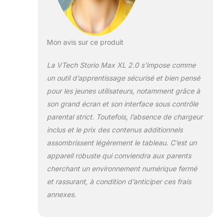
Limitation du temps de jeu (durée
et horaires) / Contrôle des sites
accessibles via une liste blanche
/ Définition des contenus
Mon avis sur ce produit
accessibles pour chacun des
profils enfant CONTENU : 20
La VTech Storio Max XL 2.0 s’impose comme
applications incluses / Possibilité
un outil d’apprentissage sécurisé et bien pensé
de télécharger de nouvelles
applications éducatives sur la
pour les jeunes utilisateurs, notamment grâce à
tablette enfant via l’Explor@ Park
son grand écran et son interface sous contrôle
(magasin d’application VTech)
parental strict. Toutefois, l’absence de chargeur
inclus et le prix des contenus additionnels
assombrissent légèrement le tableau. C’est un
appareil robuste qui conviendra aux parents
cherchant un environnement numérique fermé
et rassurant, à condition d’anticiper ces frais
annexes.