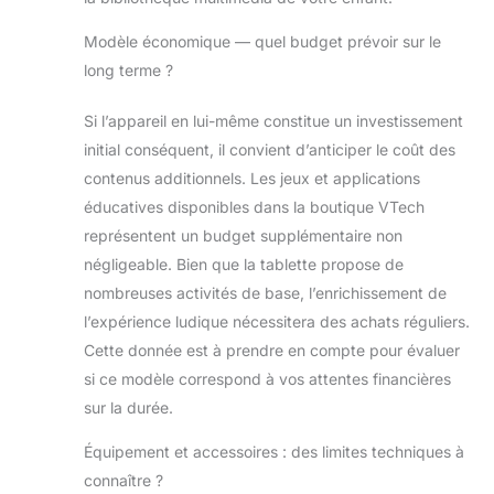
Accès Internet et Wi-FI faciles à
désactiver sur le tablette enfant /
Modèle économique — quel budget prévoir sur le
Limitation du temps de jeu (durée et
long terme ?
horaires) / Contrôle des sites
accessibles via une liste blanche /
Définition des contenus accessibles
Si l’appareil en lui-même constitue un investissement
pour chacun des profils enfant
initial conséquent, il convient d’anticiper le coût des
CONTENU : 20 applications
contenus additionnels. Les jeux et applications
incluses / Possibilité de télécharger
éducatives disponibles dans la boutique VTech
de nouvelles applications
éducatives sur la tablette enfant via
représentent un budget supplémentaire non
l’Explor@ Park (magasin
négligeable. Bien que la tablette propose de
d’application VTech)
nombreuses activités de base, l’enrichissement de
l’expérience ludique nécessitera des achats réguliers.
Cette donnée est à prendre en compte pour évaluer
si ce modèle correspond à vos attentes financières
sur la durée.
Équipement et accessoires : des limites techniques à
connaître ?