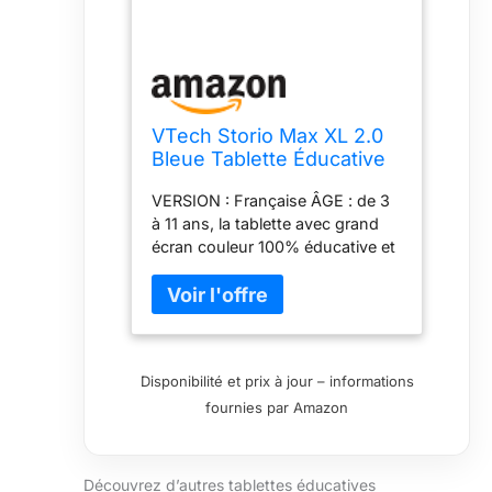
VTech Storio Max XL 2.0
Bleue Tablette Éducative
Enfant Dès 3 Ans
VERSION : Française ÂGE : de 3
à 11 ans, la tablette avec grand
écran couleur 100% éducative et
résistante CARACTÉRISTIQUES :
Tablette enfant 100% éducative /
Écran 6,95 pouces multi touch
HD / Fonctionne avec WI-FI /
Appareil photo rotatif 2 Mpx
Disponibilité et prix à jour – informations
intégré / Mémoire interne de 8Go
fournies par Amazon
extensible jusqu’à 40Go via une
carte micro SD (non fournie) /
Lecteur de musique (prise
casque ou haut-parleur) KID
Découvrez d’autres tablettes éducatives