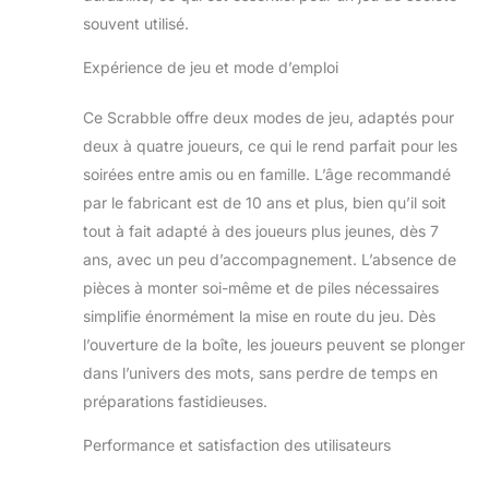
avez l’habitude… ou
souvent utilisé.
essayez le Scrabble
Sprint, une variante
Expérience de jeu et mode d’emploi
plus rapide,
détendue et
stratégique que la
Ce Scrabble offre deux modes de jeu, adaptés pour
version classique !
deux à quatre joueurs, ce qui le rend parfait pour les
Le plateau tournant
soirées entre amis ou en famille. L’âge recommandé
pivote facilement et
par le fabricant est de 10 ans et plus, bien qu’il soit
les cases sont
creuses pour que
tout à fait adapté à des joueurs plus jeunes, dès 7
les tuiles restent
ans, avec un peu d’accompagnement. L’absence de
bien en place
pièces à monter soi-même et de piles nécessaires
simplifie énormément la mise en route du jeu. Dès
l’ouverture de la boîte, les joueurs peuvent se plonger
dans l’univers des mots, sans perdre de temps en
préparations fastidieuses.
Performance et satisfaction des utilisateurs