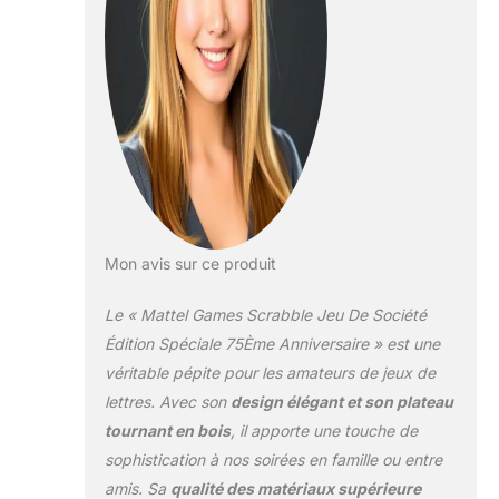
fabriqué à partir de
papier certifié FSC,
et le sac en tissu
est conçu à partir
de plastique recyclé
Deux jeux en un !
Jouez au Scrabble
comme vous en
avez l’habitude… ou
essayez le Scrabble
Sprint, une variante
plus rapide,
Mon avis sur ce produit
détendue et
stratégique que la
Le « Mattel Games Scrabble Jeu De Société
version classique !
Édition Spéciale 75Ème Anniversaire » est une
Le plateau tournant
véritable pépite pour les amateurs de jeux de
pivote facilement et
lettres. Avec son
design élégant et son plateau
les cases sont
creuses pour que
tournant en bois
, il apporte une touche de
les tuiles restent
sophistication à nos soirées en famille ou entre
bien en place
amis. Sa
qualité des matériaux supérieure