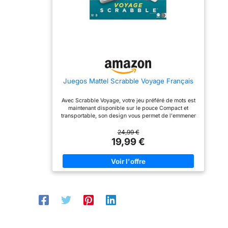
Objectif débutant, 30
Les cartes Objectif
cartes Objectif standard et
comprennent 20 cartes
6 cartes Aide. Atteignez
Objectif débutant, 30
20 objectifs pour gagner
cartes Objectif standard et
la partie !
6 cartes Aide. Atteignez
20 objectifs pour gagner
la partie !
Juegos Mattel Scrabble Voyage Français
Avec Scrabble Voyage, votre jeu préféré de mots est
maintenant disponible sur le pouce Compact et
transportable, son design vous permet de l'emmener
partout. Camping, voyages en voiture : où vous
voulez Les pièces restent en place Contient un
24,99 €
plateau de jeu, 4 chevalets, 100 lettres, un sac et les
19,99 €
règles du jeu.