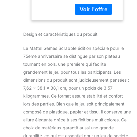
Scrabble s’engage
avec Plateau
en faveur du
Tournant en
développement
Bois, Lettres Et
durable Parce que
2 Modes De
les actes valent
Jeu, De 2 À 4
Design et caractéristiques du produit
plus que les mots
Joueurs, Jouet
pour protéger la
Enfant, Dès 7
planète, les tuiles,
Ans, HPK87
Le Mattel Games Scrabble édition spéciale pour le
les chevalets et la
75ème anniversaire se distingue par son plateau
boîte de jeu de
tournant en bois, une première qui facilite
cette version sont
grandement le jeu pour tous les participants. Les
en bois certifié FSC,
l’emballage est
dimensions du produit sont judicieusement pensées :
fabriqué à partir de
7,62 x 38,1 x 38,1 cm, pour un poids de 3,57
papier certifié FSC,
kilogrammes. Ce format assure stabilité et confort
et le sac en tissu
lors des parties. Bien que le jeu soit principalement
est conçu à partir
de plastique recyclé
composé de plastique, papier et tissu, il conserve une
Deux jeux en un !
allure élégante grâce à ses finitions multicolores. Ce
Jouez au Scrabble
choix de matériaux garantit aussi une grande
comme vous en
durabilité, ce qui est essentiel pour un jeu de société