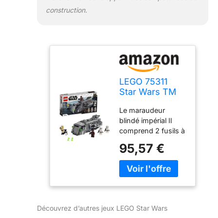
construction.
LEGO 75311
Star Wars TM
Le maraudeur
Le maraudeur
blindé impérial
blindé impérial Il
comprend 2 fusils à
ressort et un aileron
95,57 €
qui se soulève afin
de permettre un
accès facile à la
minifigure cockpit
et à la cabine
détaillée Cette
Découvrez d’autres jeux LEGO Star Wars
navette Star Wars