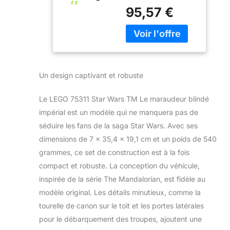
ressort et un aileron
95,57 €
qui se soulève afin
de permettre un
accès facile à la
minifigure cockpit
et à la cabine
détaillée Cette
Un design captivant et robuste
navette Star Wars
est dotée d'ailes
Le LEGO 75311 Star Wars TM Le maraudeur blindé
mobiles pour
l'atterrissage/le vol,
impérial est un modèle qui ne manquera pas de
d'une cabine
séduire les fans de la saga Star Wars. Avec ses
pouvant contenir 2
dimensions de 7 x 35,4 x 19,1 cm et un poids de 540
figurines LEGO Star
grammes, ce set de construction est à la fois
Wars et d'un
compact et robuste. La conception du véhicule,
compartiment de
stockage d'armes
inspirée de la série The Mandalorian, est fidèle au
Âge recommandé
modèle original. Les détails minutieux, comme la
par le fabricant: 8+
tourelle de canon sur le toit et les portes latérales
Nombre de pièces:
pour le débarquement des troupes, ajoutent une
478