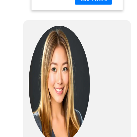
accès facile à la
minifigure cockpit
et à la cabine
détaillée Cette
navette Star Wars
est dotée d'ailes
mobiles pour
l'atterrissage/le vol,
d'une cabine
pouvant contenir 2
figurines LEGO Star
Wars et d'un
compartiment de
stockage d'armes
Âge recommandé
par le fabricant: 8+
Nombre de pièces:
478