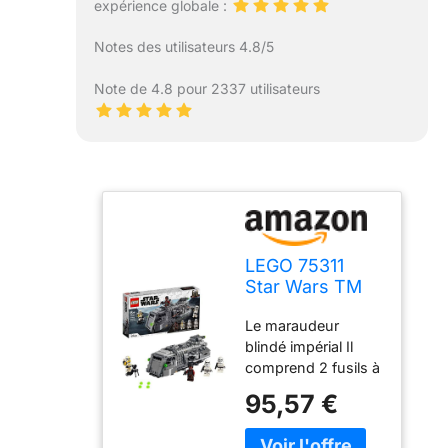
expérience globale :
Notes des utilisateurs 4.8/5
Note de 4.8 pour 2337 utilisateurs
LEGO 75311
Star Wars TM
Le maraudeur
Le maraudeur
blindé impérial
blindé impérial Il
comprend 2 fusils à
ressort et un aileron
95,57 €
qui se soulève afin
de permettre un