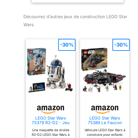
Comprend une
cachette rebelle
Découvrez d’autres jeux de construction LEGO Star
avec un râtelier
d'armes, un
Wars
speeder bike et
quatre blasters
Véhicule : un
-30%
-30%
speeder bike Le
speeder bike
mesure plus de 14
cm de long
LEGO Star Wars
LEGO Star Wars
75379 R2-D2 - Jeu
75389 Le Faucon
de Construction &
Noir - Jeu de
Une maquette de droïde
Véhicule LEGO Star Wars à
Décoration - Figurine
Construction &
R2-D2 LEGO Star Wars à
construire pour enfants
de Droïde avec Tête
Décoration - Fusils à