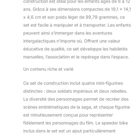
construction est idéal pour les enfants âgés de 6 à 12
speeder bike
mesure plus de 14
ans. Grâce à ses dimensions compactes de 19,1 x 14,1
cm de long
x 4,6 cm et son poids léger de 99,79 grammes, ce
set est facile à manipuler et à transporter. Les enfants
peuvent ainsi s’immerger dans les aventures
intergalactiques n’importe où. Offrant une valeur
éducative de qualité, ce set développe les habiletés
manuelles, l’association et le repérage dans l’espace.
Un contenu riche et varié
Ce set de construction inclut quatre mini-figurines
distinctes : deux soldats impériaux et deux rebelles.
La diversité des personnages permet de recréer des
scènes emblématiques de la saga, et chaque figurine
est minutieusement conçue pour représenter
fidèlement les personnages du film. Le speeder bike
inclus dans le set est un ajout particulièrement