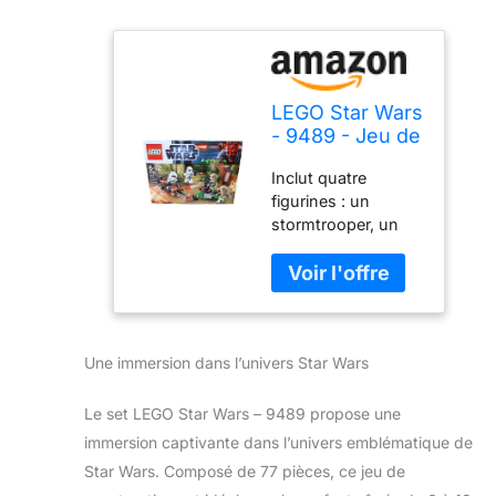
LEGO Star Wars
- 9489 - Jeu de
Construction -
Inclut quatre
Endor Rebel et
figurines : un
Imperial
stormtrooper, un
Trooper
scout trooper et
deux soldats
rebelles d'Endor
Comprend une
cachette rebelle
Une immersion dans l’univers Star Wars
avec un râtelier
d'armes, un
speeder bike et
Le set LEGO Star Wars – 9489 propose une
quatre blasters
immersion captivante dans l’univers emblématique de
Véhicule : un
Star Wars. Composé de 77 pièces, ce jeu de
speeder bike Le