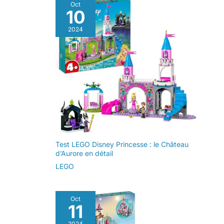
lointaine, très lointaine à votre maison – Les sets
Oct
de la saga, d'inventer
LEGO pour tous les âges –
LEGO Star Wars collector pour adulte sont conçus
10
leurs propres histoires ou
Les sets LEGO Star Wars
pour les personnes qui souhaitent profiter d'un projet
simplement d'exposer
permettent aux enfants et
créatif et immersif
leurs modèles
aux adultes fans de Star
2024
Wars de recréer des
scènes culte, d’imaginer
des histoires épiques et
d’exposer des maquettes
d'exception
Test LEGO Disney Princesse : le Château
d’Aurore en détail
LEGO
Oct
11
2024