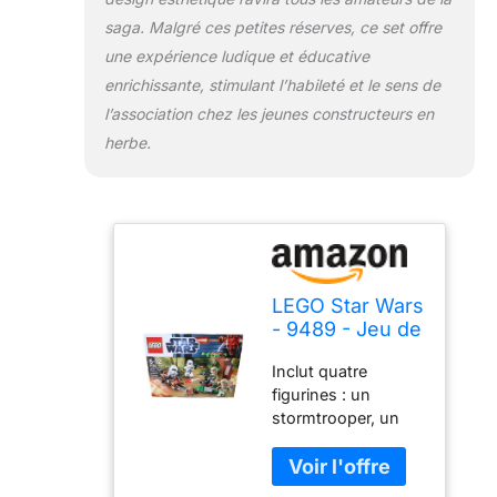
saga. Malgré ces petites réserves, ce set offre
une expérience ludique et éducative
enrichissante, stimulant l’habileté et le sens de
l’association chez les jeunes constructeurs en
herbe.
LEGO Star Wars
- 9489 - Jeu de
Construction -
Inclut quatre
Endor Rebel et
figurines : un
Imperial
stormtrooper, un
Trooper
scout trooper et
deux soldats
rebelles d'Endor