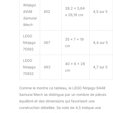
Ninjago
38,2 x 5,64
9448
452
4,5 sur 5
x 26,19 cm
Samurai
Mech
LEGO
35 x 7 x 19
Ninjago
367
4,4 sur 5
cm
70592
LEGO
40 x 6 x 28
Ninjago
493
4,7 sur 5
cm
70652
Comme le montre ce tableau, le LEGO Ninjago 9448
Samurai Mech se distingue par un nombre de pièces
équilibré et des dimensions qui favorisent une
construction détaillée. Sa note de 4,5 indique une