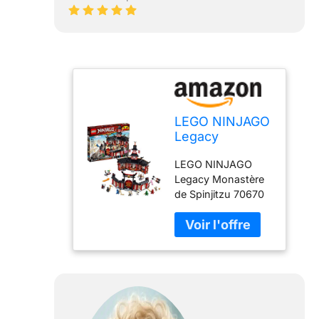
LEGO NINJAGO
Legacy
Monastery of
LEGO NINJAGO
Spinjitzu 70670
Legacy Monastère
Building Kit,
de Spinjitzu 70670
New 2019 (1070
Kit de construction,
Pieces)
nouveau 2019 1070
pièces Marque:
LEGO