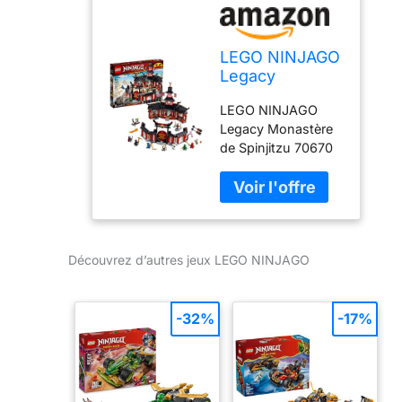
LEGO NINJAGO
Legacy
Monastery of
LEGO NINJAGO
Spinjitzu 70670
Legacy Monastère
Building Kit,
de Spinjitzu 70670
New 2019 (1070
Kit de construction,
Pieces)
nouveau 2019 1070
pièces Marque:
LEGO
Découvrez d’autres jeux LEGO NINJAGO
-32%
-17%