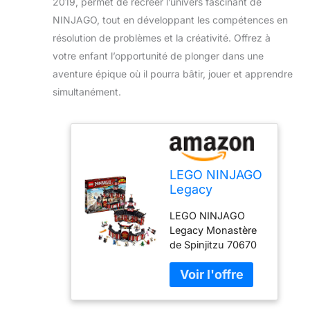
2019, permet de recréer l’univers fascinant de
NINJAGO, tout en développant les compétences en
résolution de problèmes et la créativité. Offrez à
votre enfant l’opportunité de plonger dans une
aventure épique où il pourra bâtir, jouer et apprendre
simultanément.
LEGO NINJAGO
Legacy
Monastery of
LEGO NINJAGO
Spinjitzu 70670
Legacy Monastère
Building Kit,
de Spinjitzu 70670
New 2019 (1070
Kit de construction,
Pieces)
nouveau 2019 1070
pièces Marque:
LEGO