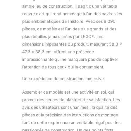
Application : idéal
simple jeu de construction. Il s’agit d’une véritable
pour le cosplay,
œuvre d’art qui rend hommage à l’un des navires les
Halloween, Noël,
plus emblématiques de l’histoire. Avec ses 9 090
Mardi Gras, la
production sur
pièces, ce modèle est l’un des plus grands et des
scène, les journées
plus détaillés jamais créés par LEGO®. Les
et les fêtes
dimensions imposantes du produit, mesurant 58,3 x
costumées. Matière
47,3 x 38,3 cm, offrent une présence
: polyester, veste
avec lettres
impressionnante qui ne manquera pas de captiver
brodées au dos.
l’attention de tous ceux qui la contemplent.
Remarques : veuillez
sélectionner la taille
Une expérience de construction immersive
appropriée en
fonction du tableau
Assembler ce modèle est une activité en soi, qui
des tailles. Vous
promet des heures de plaisir et de satisfaction. Les
avez le choix entre
avis des utilisateurs sont unanimes : la qualité des
5 tailles.
pièces et la précision des instructions de montage
font de cette expérience un véritable régal pour les
passionnés de construction. Un des points forts