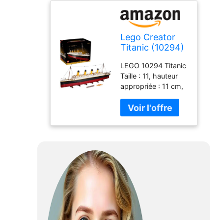
Lego Creator
Titanic (10294)
LEGO 10294 Titanic
Taille : 11, hauteur
appropriée : 11 cm,
12 cm, hauteur
appropriée : 12 cm,
13 cm, hauteur
appropriée : 13 cm,
14 cm, hauteur
appropriée : 14 cm,
15 cm, hauteur
appropriée : 15 cm.
Application : idéal
pour le cosplay,
Halloween, Noël,
Mardi Gras, la