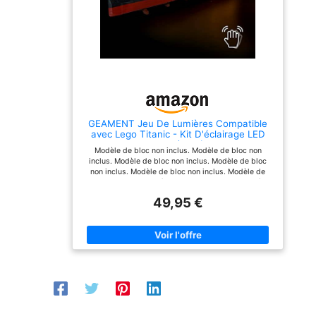
Les sets d'éclairage sont
profiter du processus de
parfaits pour les
bricolage agréable et de
passionnés de modélisme
faire une énorme mise à
pour personnaliser leurs
niveau de votre kit de
briques et rendre leurs
construction préféré.
modèles plus avancés,
Service chaleureux ：
tout en profitant du plaisir
Nous faisons toujours de
de bricoler. 【Plusieurs
notre mieux pour fournir
options d'alimentation】
des produits de bonne
Le paquet est livré avec
qualité ainsi qu'un
un câble USB. Les
excellent service à nos
GEAMENT Jeu De Lumières Compatible
lumières LED pour 10294
clients. Si vous rencontrez
avec Lego Titanic - Kit D'éclairage LED
peuvent être alimentées
des difficultés avec votre
pour Creator 10294 (Modèle de Bloc Non
par une batterie externe,
produit, veuillez nous
Modèle de bloc non inclus. Modèle de bloc non
Inclus)
un chargeur mural, une
envoyer un e-mail, nous
inclus. Modèle de bloc non inclus. Modèle de bloc
prise USB, un ordinateur
vous aiderons à résoudre
non inclus. Modèle de bloc non inclus. Modèle de
portable, un autre appareil
le problème à temps.
bloc non inclus. Modèle de bloc non inclus. Modèle
avec port USB. Expérience
Remarque: lumière LED
de bloc non inclus. Modèle de bloc non inclus.
d'utilisation sûre : notre
incluse uniquement. Tous
49,95 €
Remarque importante : cet article est seulement
kit d'éclairage Creator
les ensembles LEGO
l'éclairage LED pour votre Modèle de bloc. Tous les
Titanic 10294 est fabriqué
présentés dans les
Modèle de bloc qui apparaissent sur les images et
en fil de cuivre de haute
images et les vidéos ne
les vidéos ne sont pas inclus. Facile à installer.
qualité et en plastique
sont pas inclus.
Chaque kit d'éclairage est livré avec un manuel
ABS, résistant à la
d'utilisation simple. Suivez ensuite les instructions
chaleur, ignifuge et
pour télécharger les instructions d'installation PDF
durable. La basse tension
détaillées. Il suffit de suivre les instructions étape
de 5 V vous apporte une
par étape pour l'installer. La solution d'éclairage
expérience plus sûre.
professionnelle pour votre Modèle de bloc. Le rôle de
【Idéal comme cadeau et
ce produit consiste à éclairer votre Modèle de bloc,
charmant en exposition】: