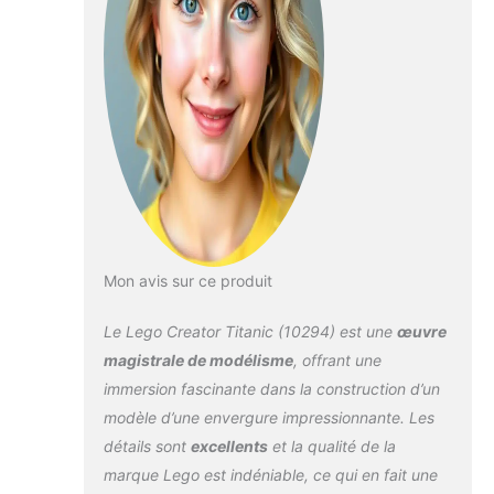
production sur
scène, les journées
et les fêtes
costumées. Matière
: polyester, veste
avec lettres
brodées au dos.
Remarques : veuillez
sélectionner la taille
appropriée en
fonction du tableau
des tailles. Vous
avez le choix entre
Mon avis sur ce produit
5 tailles.
Le Lego Creator Titanic (10294) est une
œuvre
magistrale de modélisme
, offrant une
immersion fascinante dans la construction d’un
modèle d’une envergure impressionnante. Les
détails sont
excellents
et la qualité de la
marque Lego est indéniable, ce qui en fait une