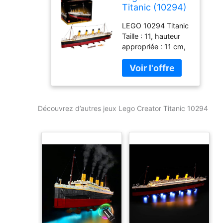
Titanic (10294)
LEGO 10294 Titanic
Taille : 11, hauteur
appropriée : 11 cm,
12 cm, hauteur
appropriée : 12 cm,
13 cm, hauteur
appropriée : 13 cm,
14 cm, hauteur
Découvrez d’autres jeux Lego Creator Titanic 10294
appropriée : 14 cm,
15 cm, hauteur
appropriée : 15 cm.
Application : idéal
pour le cosplay,
Halloween, Noël,
Mardi Gras, la
production sur
scène, les journées
et les fêtes
costumées. Matière