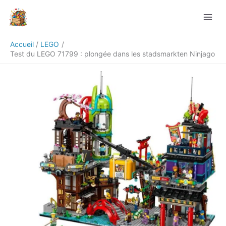
Aller
Rechercher
au
contenu
Accueil
LEGO
Test du LEGO 71799 : plongée dans les stadsmarkten Ninjago