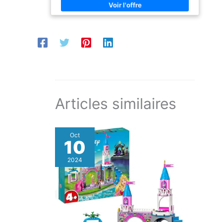
construire les yeux
indirectement.
plus est livré dans une boîte de rangement LEGO
fermés, d'une seule main
Classic en plastique utile pour garder les chambres
ou avec un CHEF DE
des enfants bien rangées Des idées de construction
CHANTIER silencieux... ce
sont incluses avec cet ensemble de jouets pour
n'est plus si facile
garçons et filles – plus à trouver en ligne sur
maintenant !
LEGO.com/classic pour les aider à commencer Les
briques de construction LEGO Classic sont
compatibles avec tous les ensembles de
construction LEGO pour un plaisir illimité et une
construction créative. Au fur et à mesure que les
enfants construisent, jouent et reconstruisent à
nouveau, ce jouet créatif libère le potentiel créatif et
offre des avantages éducatifs qui durent toute une .
Articles similaires
Oct
10
2024