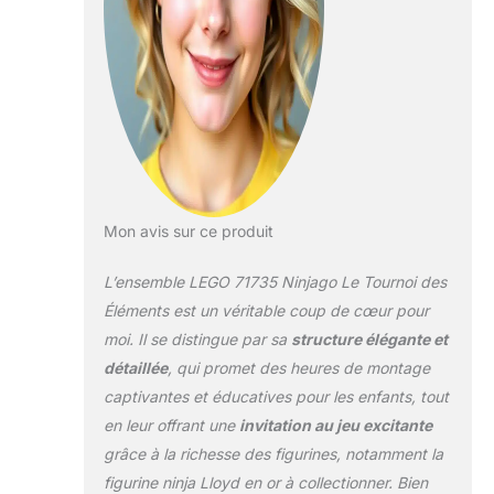
Comprend
également une
minifigurine à
collectionner Lloyd
Legacy en édition
limitée dorée avec
support pour
célébrer le 10e
anniversaire des
jouets NINJAGO
Mon avis sur ce produit
Comprend une
collection de prix de
L’ensemble LEGO 71735 Ninjago Le Tournoi des
jadeblades suite
aux duels entre les
Éléments est un véritable coup de cœur pour
ninjas et les maîtres
moi. Il se distingue par sa
structure élégante et
élémentaires dans
détaillée
, qui promet des heures de montage
le Tournoi des
captivantes et éducatives pour les enfants, tout
éléments
Découvrez les 3
en leur offrant une
invitation au jeu excitante
autres Minifigurines
grâce à la richesse des figurines, notamment la
NINJAGO dorées
figurine ninja Lloyd en or à collectionner. Bien
spéciales à