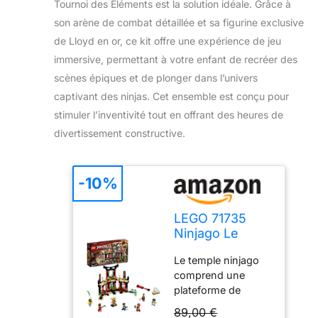
Tournoi des Éléments est la solution idéale. Grâce à
son arène de combat détaillée et sa figurine exclusive
de Lloyd en or, ce kit offre une expérience de jeu
immersive, permettant à votre enfant de recréer des
scènes épiques et de plonger dans l’univers
captivant des ninjas. Cet ensemble est conçu pour
stimuler l’inventivité tout en offrant des heures de
divertissement constructive.
-10%
LEGO 71735
Ninjago Le
Tournoi des
Le temple ninjago
Éléments,
comprend une
Ensemble de
plateforme de
Construction
combat pour
de Temple avec
89,00 €