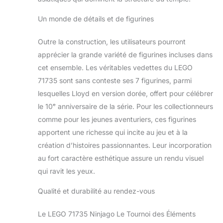
support pour
célébrer le 10e
Un monde de détails et de figurines
anniversaire des
jouets NINJAGO
Outre la construction, les utilisateurs pourront
Comprend une
apprécier la grande variété de figurines incluses dans
collection de prix de
cet ensemble. Les véritables vedettes du LEGO
jadeblades suite
71735 sont sans conteste ses 7 figurines, parmi
aux duels entre les
ninjas et les maîtres
lesquelles Lloyd en version dorée, offert pour célébrer
élémentaires dans
le 10ᵉ anniversaire de la série. Pour les collectionneurs
le Tournoi des
comme pour les jeunes aventuriers, ces figurines
éléments
apportent une richesse qui incite au jeu et à la
Découvrez les 3
autres Minifigurines
création d’histoires passionnantes. Leur incorporation
NINJAGO dorées
au fort caractère esthétique assure un rendu visuel
spéciales à
qui ravit les yeux.
collectionner : Le
Jet Multi-missiles
Qualité et durabilité au rendez-vous
71736, Le Chargeur
Ninja X-1 71737, Le
Le LEGO 71735 Ninjago Le Tournoi des Éléments
Robot de Combat