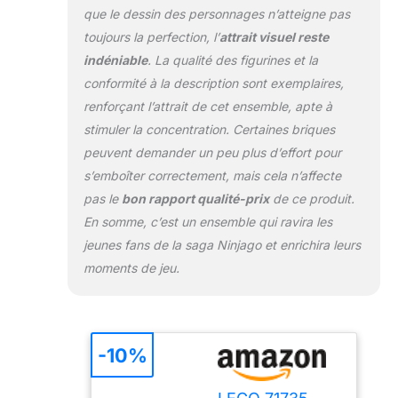
que le dessin des personnages n’atteigne pas
collectionner : Le
Jet Multi-missiles
toujours la perfection, l’
attrait visuel reste
71736, Le Chargeur
indéniable
. La qualité des figurines et la
Ninja X-1 71737, Le
conformité à la description sont exemplaires,
Robot de Combat
renforçant l’attrait de cet ensemble, apte à
Titan de Zane 71738
stimuler la concentration. Certaines briques
peuvent demander un peu plus d’effort pour
s’emboîter correctement, mais cela n’affecte
pas le
bon rapport qualité-prix
de ce produit.
En somme, c’est un ensemble qui ravira les
jeunes fans de la saga Ninjago et enrichira leurs
moments de jeu.
-10%