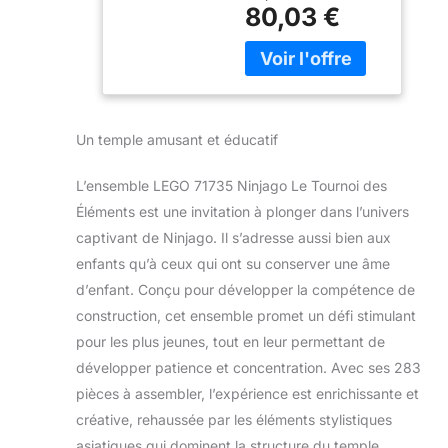
organiser des duels
Arène de
80,03 €
passionnants, une
Combat et
plateforme d'armes
Figurine Ninja
rotative et des
Lloyd en Or à
armes tournantes
Collectionner
pour s'entraîner aux
techniques ninja
Un temple amusant et éducatif
Comprend 7
minifigurines : Jay,
L’ensemble LEGO 71735 Ninjago Le Tournoi des
Kai, Lloyd Legacy, le
Éléments est une invitation à plonger dans l’univers
maître des éléments
Bolobo, Gravis,
captivant de Ninjago. Il s’adresse aussi bien aux
Jacob et le
enfants qu’à ceux qui ont su conserver une âme
maléfique Eyezor
d’enfant. Conçu pour développer la compétence de
de la saison 4 de la
construction, cet ensemble promet un défi stimulant
série TV Ninjago
Comprend
pour les plus jeunes, tout en leur permettant de
également une
développer patience et concentration. Avec ses 283
minifigurine à
pièces à assembler, l’expérience est enrichissante et
collectionner Lloyd
créative, rehaussée par les éléments stylistiques
Legacy en édition
limitée dorée avec
asiatiques qui dominent la structure du temple.