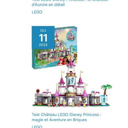
d’Aurore en détail
– Les jouets de
construction LEGO
LEGO
Star Wars à
collectionner
(vendus
Oct
11
séparément)
permettent aux
2024
enfants et aux fans
adultes de rejouer
des scènes culte de
la saga, d'inventer
des histoires ou
d'exposer leurs
maquettes
Test Château LEGO Disney Princess :
magie et Aventure en Briques
LEGO