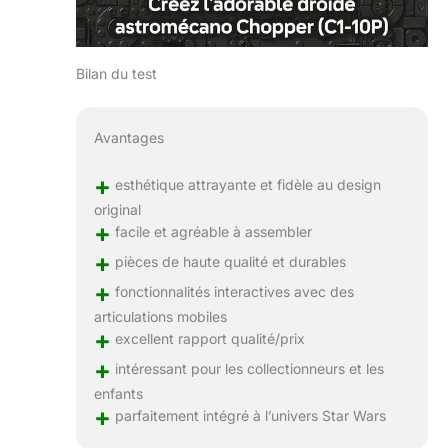
Bilan du test
Avantages
+
esthétique attrayante et fidèle au design
original
+
facile et agréable à assembler
+
pièces de haute qualité et durables
+
fonctionnalités interactives avec des
articulations mobiles
+
excellent rapport qualité/prix
+
intéressant pour les collectionneurs et les
enfants
+
parfaitement intégré à l’univers Star Wars