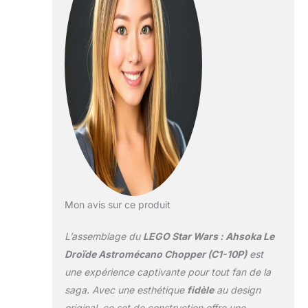
Star Wars : Ahsoka
Détails
authentiques –
Faites pivoter la tête
de Chopper,
actionnez le levier
pour reproduire ses
mouvements de
tête, ajustez son
antenne et ses
jambes, positionnez
ses bras articulés &
amovibles et
découvrez la roue
centrale
Mon avis sur ce produit
fonctionnelle
Différentes options
L’assemblage du
LEGO Star Wars : Ahsoka Le
de décoration à
Droïde Astromécano Chopper (C1-10P)
est
construire
une expérience captivante pour tout fan de la
ensemble – Les
saga. Avec une esthétique
fidèle
au design
bras de Chopper et
sa roue centrale
original, ce set de construction offre une