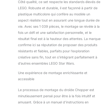
pour enfant dès 10
Côté qualité, ce set respecte les standards élevés de
ans, fan de la saga,
LEGO. Robuste et durable, il est façonné à partir de
à construire et à
plastique multicolore qui confère au modèle un
exposer – La
aspect réaliste tout en assurant une longue durée de
figurine principale
est accompagnée
vie. Avec ses 1 039 pièces, le montage se révèle à la
d’une plaque
fois un défi et une satisfaction personnelle, et le
descriptive fixée sur
résultat final est à la hauteur des attentes. La marque
un présentoir
confirme ici sa réputation de proposer des produits
pouvant aussi
résistants et fiables, parfaits pour l’exploration
accueillir la figurine
LEGO de taille
créative sans fin, tout en s’intégrant parfaitement à
standard de
d’autres ensembles LEGO Star Wars.
Chopper (C1-10P)
Cadeau LEGO Star
Une expérience de montage enrichissante et
Wars pour les
accessible
enfants et toute la
famille – Ce jeu de
Le processus de montage du droïde Chopper est
construction est un
superbe cadeau
minutieusement pensé pour être à la fois intuitif et
d’anniversaire pour
amusant. Grâce à un manuel d’instructions en
un garçon, une fille