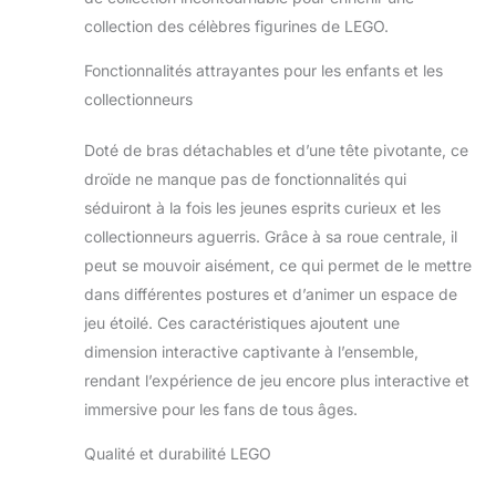
antenne et ses
collection des célèbres figurines de LEGO.
jambes, positionnez
ses bras articulés &
Fonctionnalités attrayantes pour les enfants et les
amovibles et
collectionneurs
découvrez la roue
centrale
Doté de bras détachables et d’une tête pivotante, ce
fonctionnelle
Différentes options
droïde ne manque pas de fonctionnalités qui
de décoration à
séduiront à la fois les jeunes esprits curieux et les
construire
collectionneurs aguerris. Grâce à sa roue centrale, il
ensemble – Les
peut se mouvoir aisément, ce qui permet de le mettre
bras de Chopper et
sa roue centrale
dans différentes postures et d’animer un espace de
sont amovibles afin
jeu étoilé. Ces caractéristiques ajoutent une
de pouvoir
dimension interactive captivante à l’ensemble,
l’exposer comme
rendant l’expérience de jeu encore plus interactive et
s’ils étaient
immersive pour les fans de tous âges.
rétractés dans son
corps ; ce set LEGO
Qualité et durabilité LEGO
peut être construit
à plusieurs Jeu