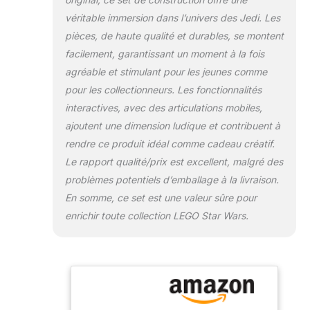
sont amovibles afin
véritable immersion dans l’univers des Jedi. Les
de pouvoir
pièces, de haute qualité et durables, se montent
l’exposer comme
facilement, garantissant un moment à la fois
s’ils étaient
rétractés dans son
agréable et stimulant pour les jeunes comme
corps ; ce set LEGO
pour les collectionneurs. Les fonctionnalités
peut être construit
interactives, avec des articulations mobiles,
à plusieurs Jeu
ajoutent une dimension ludique et contribuent à
pour enfant dès 10
ans, fan de la saga,
rendre ce produit idéal comme cadeau créatif.
à construire et à
Le rapport qualité/prix est excellent, malgré des
exposer – La
problèmes potentiels d’emballage à la livraison.
figurine principale
En somme, ce set est une valeur sûre pour
est accompagnée
d’une plaque
enrichir toute collection LEGO Star Wars.
descriptive fixée sur
un présentoir
pouvant aussi
accueillir la figurine
LEGO de taille
standard de