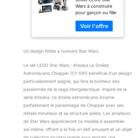
Astromécano
Wars à construire
Chopper (C1-
pour garçon ou fille
10P) Jeu De
dès 10 ans – Créez
Construction 10
une décoration
Ans - Figurine
intérieure ludique
avec Tête
avec une figurine à
Pivotante, Bras
construire de
Détachables &
Un design fidèle à l’univers Star Wars
l’adorable droïde
Roue Centrale -
astromécano
Cadeau
Chopper (C1-10P),
Garçon, Fille &
Le set LEGO Star Wars : Ahsoka Le Droïde
présent dans la
Fan De La Saga
Astromécano Chopper (C1-10P) bénéficie d’un design
série d’aventures
75416
particulièrement soigné, qui fera le bonheur des
Star Wars : Ahsoka
passionnés de la saga intergalactique. Inspiré de la
Détails
authentiques –
série Ahsoka, ce droïde astromécano incarne
Faites pivoter la tête
parfaitement le personnage de Chopper avec ses
de Chopper,
détails minutieux et sa structure solide. Les amateurs
actionnez le levier
de Star Wars apprécieront ce modèle à assembler
pour reproduire ses
mouvements de
soi-même, offrant à la fois un défi amusant et un objet
tête, ajustez son
de collection incontournable pour enrichir une