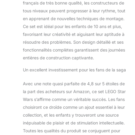
français de très bonne qualité, les constructeurs de
ou un fan de la
tous niveaux peuvent progresser à leur rythme, tout
série d’aventures
en apprenant de nouvelles techniques de montage.
fantastiques Star
Wars : Ahsoka de
Ce set est idéal pour les enfants de 10 ans et plus,
10 ans et plus
favorisant leur créativité et aiguisant leur aptitude à
Construire
résoudre des problèmes. Son design détaillé et ses
ensemble, entre
fonctionnalités complètes garantissent des journées
amis ou en famille –
L’application LEGO
entières de construction captivante.
Builder offre une
expérience
Un excellent investissement pour les fans de la saga
amusante et
collaborative
Avec une note quasi parfaite de 4,8 sur 5 étoiles de
permettant de
la part des acheteurs sur Amazon, ce set LEGO Star
partager le plaisir de
Wars s’affirme comme un véritable succès. Les fans
la construction
choisiront ce droïde comme un ajout essentiel à leur
LEGO Sets LEGO
Star Wars pour tous
collection, et les enfants y trouveront une source
– Les jouets de
inépuisable de plaisir et de stimulation intellectuelle.
construction LEGO
Toutes les qualités du produit se conjuguent pour
Star Wars à