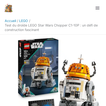
Aller
Rechercher
au
contenu
Accueil
LEGO
Test du droïde LEGO Star Wars Chopper C1-10P : un défi de
construction fascinant