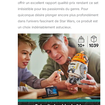
offrir un excellent rapport qualité-prix rendant ce set
collectionner
(vendus
irrésistible pour les passionnés du genre. Pour
séparément)
quiconque désire plonger encore plus profondément
permettent aux
dans l’univers fascinant de Star Wars, ce produit est
enfants et aux fans
un choix indéniablement astucieux.
adultes de rejouer
des scènes culte de
la saga, d'inventer
des histoires ou
d'exposer leurs
maquettes