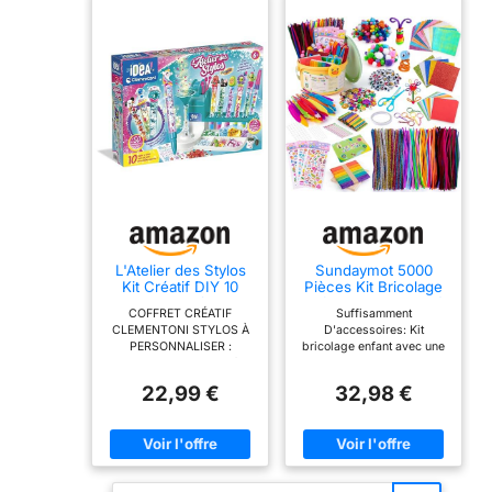
L'Atelier des Stylos
Sundaymot 5000
Kit Créatif DIY 10
Pièces Kit Bricolage
Stylos à
Enfants, DIY Activité
COFFRET CRÉATIF
Suffisamment
Personnaliser Dès 6
Manuelle Enfant
CLEMENTONI STYLOS À
D'accessoires: Kit
Ans
PERSONNALISER :
bricolage enfant avec une
Comprend 10 stylos à
multitude d'accessoires
décorer avec plus de 50
inclus : nettoyeur de
22,99 €
32,98 €
éléments ludiques comme
tuyaux de couleur,
paillettes, perles,
pompons loisirs créatifs,
pompons et figurines
plumes, bâtonnets de
(licorne, chat, panda),
sorbet colorés, papier fait
pour une activité
main, autocollants 3D,
complète, sensorielle et
yeux actifs, papier