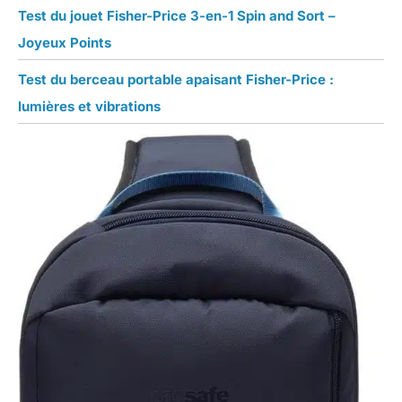
Test du jouet Fisher-Price 3-en-1 Spin and Sort –
Joyeux Points
Test du berceau portable apaisant Fisher-Price :
lumières et vibrations