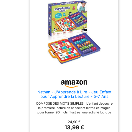
tuiles. Vos enfants
lumière et des yeux: la
adoreront explorer l'île
tablette d'écriture d'ERUW
mystérieuse à la
adopte le dernier écran
recherche d'œufs de
LCD flexible, sûr et sans
dragon. UN UNIVERS
rayonnement. Le grand
FANTASTIQUE avec des
écran de 10 pouces
dragons ! A découvrir et
permet aux enfants
redécouvrir au fil des
d'utiliser leur créativité
parties qui sont toujours
tout en développant leur
différentes. Dragomino est
imagination! Les mères
un jeu ludique et multi-
n'ont pas à s'inquiéter du
joueur où il faudra faire
fait que leurs enfants
preuve de réflexion pour
passent de longues
gagner . ÉLU JEU DE
périodes devant la
L'ANNÉE en France et en
télévision ou un ordinateur,
Allemagne avec les
ce qui pourrait leur faire
prestigieux "As d'Or" et
mal aux yeux Écran
"Kinderspiel des Jahres".
d’effacement et de
Gage de qualité pour
verrouillage à une touche:
passer des bons moments
notre tablette d’écriture
Nathan - J'Apprends à Lire - Jeu Enfant
en famille, avec les plus
peut être effacée plus de 1
pour Apprendre la Lecture - 5-7 Ans
jeunes et les plus grands.
000 000 fois, soit 10 fois
JOUEURS : De 2 à 4
plus que les autres
COMPOSE DES MOTS SIMPLES : L'enfant découvre
joueurs. Les enfants à
produits similaires sur le
la première lecture en associant lettres et images
partir de 5 ans peuvent
marché. Avec la batterie
pour former 90 mots illustrés, une activité ludique
commencer à jouer à ce
ultra-puissante, cet
idéale dès la grande section maternelle. APPRENDRE
jeu de domino et
appareil sans papier peut
EN AUTONOMIE : Grâce au système autocorrectif,
24,90 €
d'exploration fantastique .
durer 12 mois! Vous ne
chaque jeton trouve sa place facilement pour
13,99 €
craignez pas que les
reconnaître les lettres et progresser seul. DÉVELOPPE
images ne puissent pas