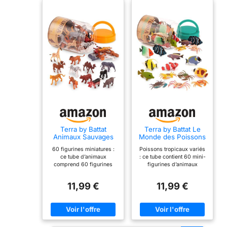
Terra by Battat
Terra by Battat Le
Animaux Sauvages
Monde des Poissons
en Tube, Figurines
tropicaux, Mini-
60 figurines miniatures :
Poissons tropicaux variés
Miniatures
Figurines
ce tube d’animaux
: ce tube contient 60 mini-
comprend 60 figurines
figurines d’animaux
miniatures au total, avec 12
marins, avec poissons et
animaux sauvages
crabes en 12 modèles
11,99 €
11,99 €
différents présents en
réalistes, pour inventer
plusieurs exemplaires. Un
des scènes inspirées de
jouet conçu pour jouer,
l’océan, varier les histoires
collectionner et inventer
et enrichir une collection
des histoires autour d’un
sur le thème marin. Tube
safari. Animaux réalistes :
de rangement pratique :