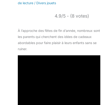
de lecture
/
Divers jouets
4.9/5 - (8 votes)
À l’approche des fêtes de fin d’année, nombreux sont
les parents qui cherchent des idées de cadeaux
abordables pour faire plaisir à leurs enfants sans se
ruiner.