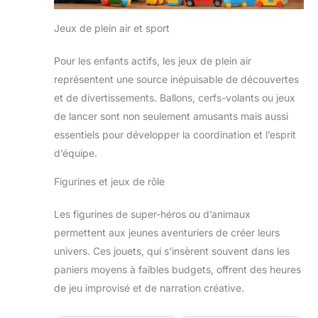
machine à bracelets,
perles colorées et
Jeux de plein air et sport
accessoires de base pour
créer sans écran pendant
les vacances, un après-
Pour les enfants actifs, les jeux de plein air
midi pluvieux ou une fête
d’anniversaire. À mettre en
représentent une source inépuisable de découvertes
avant comme idée cadeau
6, 7, 8, 9, 10, 11 ou 12 ans,
et de divertissements. Ballons, cerfs-volants ou jeux
sans promettre un résultat
de lancer sont non seulement amusants mais aussi
instantané: le plaisir vient
de choisir les couleurs,
essentiels pour développer la coordination et l’esprit
suivre les étapes et porter
sa création finie avec
d’équipe.
fierté ensuite, seul ou
accompagné.
Figurines et jeux de rôle
Les figurines de super-héros ou d’animaux
permettent aux jeunes aventuriers de créer leurs
univers. Ces jouets, qui s’insèrent souvent dans les
paniers moyens à faibles budgets, offrent des heures
de jeu improvisé et de narration créative.