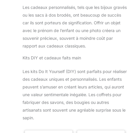
bureau de l'école,
l'anniversaire,
Les cadeaux personnalisés, tels que les bijoux gravés
Thanksgiving, Pâques,
Noël, la Saint-Valentin, etc.
ou les sacs à dos brodés, ont beaucoup de succès
car ils sont porteurs de signification. Offrir un objet
avec le prénom de l’enfant ou une photo créera un
souvenir précieux, souvent à moindre coût par
rapport aux cadeaux classiques.
Kits DIY et cadeaux faits main
Les kits Do It Yourself (DIY) sont parfaits pour réaliser
des cadeaux uniques et personnalisés. Les enfants
peuvent s’amuser en créant leurs articles, qui auront
une valeur sentimentale inégalée. Les coffrets pour
fabriquer des savons, des bougies ou autres
artisanats sont souvent une agréable surprise sous le
sapin.