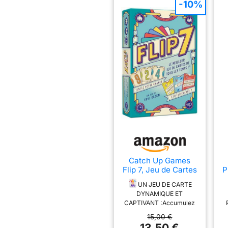
-10%
Catch Up Games
Flip 7, Jeu de Cartes
P
Rapide et Malin, 3-6
UN JEU DE CARTE
Joueurs dès 8 Ans
P
DYNAMIQUE ET
CAPTIVANT :Accumulez
les cartes au fil des tours
15,00 €
pour gagner des points.
13,50 €