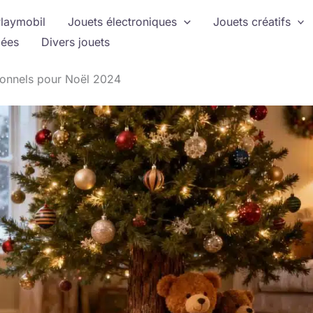
laymobil
Jouets électroniques
Jouets créatifs
ées
Divers jouets
tionnels pour Noël 2024