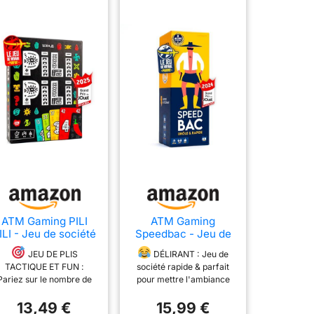
ATM Gaming PILI
ATM Gaming
ILI - Jeu de société
Speedbac - Jeu de
- Vainqueur Grand
société Famille et
JEU DE PLIS
DÉLIRANT : Jeu de
rix du Jouet 2025 -
Amis - Parfait pour
TACTIQUE ET FUN :
société rapide & parfait
Jeu de Cartes
Mettre l'ambiance -
Pariez sur le nombre de
pour mettre l'ambiance
Tactique et
2 à 7 Joueurs -
plis que vous allez
(2-7 joueurs / 15-30 min).
d’Ambiance - 2 à 8
Grand Prix du Jouet
13,49 €
15,99 €
remporter et tentez de
Règles expliquées en 1
Joueurs - 20 Min -
2024 - Format