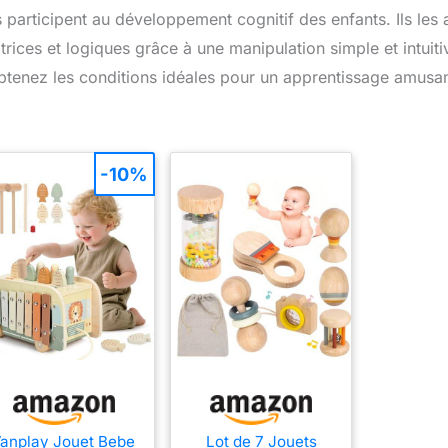
caritatives.
s participent au développement cognitif des enfants. Ils les 
: Accessible dès 8 ans,
parfait pour petits et
ices et logiques grâce à une manipulation simple et intuiti
rands groupes. Un jeu de
cartes stratégique léger
btenez les conditions idéales pour un apprentissage amusan
qui plaira aussi bien aux
ovices qu’aux amateurs
de jeux de pli.
IDÉE
CADEAU ORIGINAL : Un
cadeau parfait pour les
-10%
amateurs de jeux de
ociété, d’ambiance et de
cartes. Parfait pour un
anniversaire, Noël, ou
animer vos soirées.
anplay Jouet Bebe
Lot de 7 Jouets