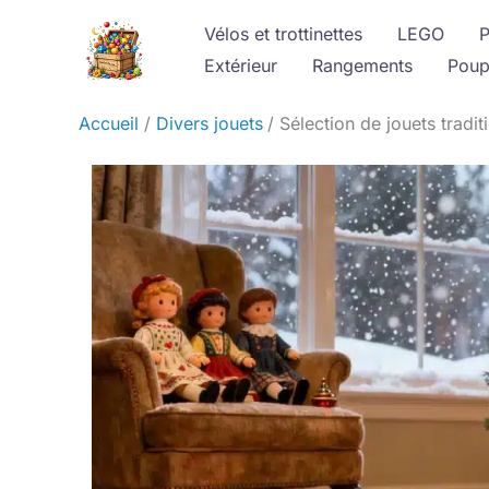
Aller
Vélos et trottinettes
LEGO
P
au
Extérieur
Rangements
Poup
contenu
Accueil
Divers jouets
Sélection de jouets tradi