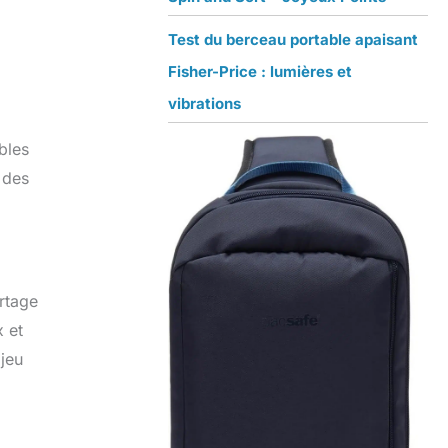
Test du berceau portable apaisant
Fisher-Price : lumières et
vibrations
bles
 des
artage
x et
 jeu