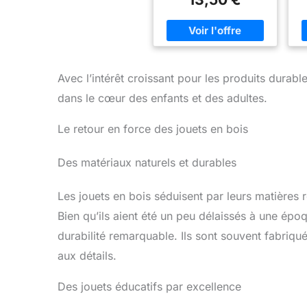
Mais attention : si vous
recevez un numéro que
vous avez déjà, vous
perdez tout ! Saurez-vous
dire stop à temps ?
DES RÈGLES TRÈS
Avec l’intérêt croissant pour les produits durabl
SIMPLES : À votre tour
m
acceptez une nouvelle
dans le cœur des enfants et des adultes.
carte ou arrêtez vous. Si
vous acceptez une
Le retour en force des jouets en bois
nouvelle carte et qu'il
p
s'agit d'un numéro que
vous possédiez déjà, vous
s
Des matériaux naturels et durables
sautez et marquez 0
points à cette manche.
VOTRE OBJECTIF : Si
Les jouets en bois séduisent par leurs matières 
vous vous arrêtez à
Bien qu’ils aient été un peu délaissés à une épo
temps, marquez autant de
points que le total des
durabilité remarquable. Ils sont souvent fabriqué
valeurs de vos cartes.
e
aux détails.
Cumulez vos points de
manche en manche, il
fa
faut 200 points pour
Des jouets éducatifs par excellence
gagner la partie.
UN
JEU DE PRISE DE
J