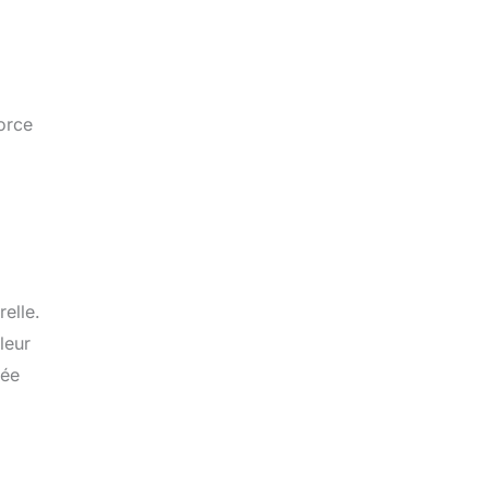
force
elle.
leur
tée