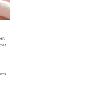
ent
tout
iles
.