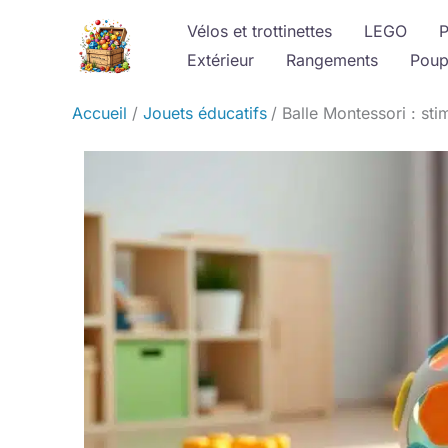
Aller
Vélos et trottinettes
LEGO
P
au
Extérieur
Rangements
Poup
contenu
Accueil
Jouets éducatifs
Balle Montessori : sti