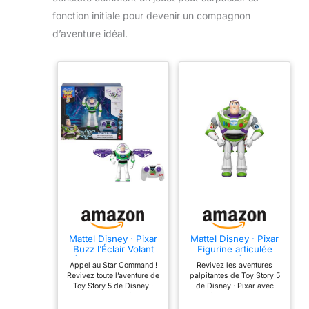
fonction initiale pour devenir un compagnon
d’aventure idéal.
Mattel Disney · Pixar
Mattel Disney · Pixar
Buzz l’Éclair Volant
Figurine articulée
Édition High-Tech,
Buzz l’Éclair
Appel au Star Command !
Revivez les aventures
Ranger de l’Espace
Décollage Imminent
Revivez toute l’aventure de
palpitantes de Toy Story 5
télécommandé à
de 25 cm avec 12
Toy Story 5 de Disney ·
de Disney · Pixar avec
Ailes déployables
Points d’Articulation
Pixar avec cette figurine
cette figurine authentique
Issu de Toy Story 5,
et détails fidèles au
Buzz l’Éclair Volant Édition
Buzz l’Éclair grand format