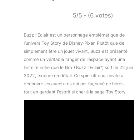
5/5 - (6 votes)
Buzz l’Éclair est un personnage emblématique de
l’univers Toy Story de Disney-Pixar. Plutôt que de
simplement être un jouet vivant, Buzz est présenté
comme un véritable ranger de l’espace ayant une
histoire riche que le film *Buzz l’Éclair*, sorti le 22 juin
2022, explore en détail. Ce spin-off nous invite à
découvrir les aventures qui ont façonné ce héros,
tout en gardant l’esprit si cher à la saga Toy Story.