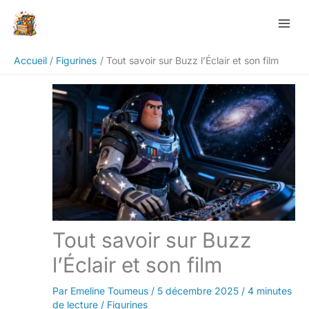
Aller
Rechercher
au
contenu
Accueil
Figurines
Tout savoir sur Buzz l’Éclair et son film
Tout savoir sur Buzz
l’Éclair et son film
Par
Emeline Toumeus
/
5 décembre 2025
/
4 minutes
de lecture
/
Figurines