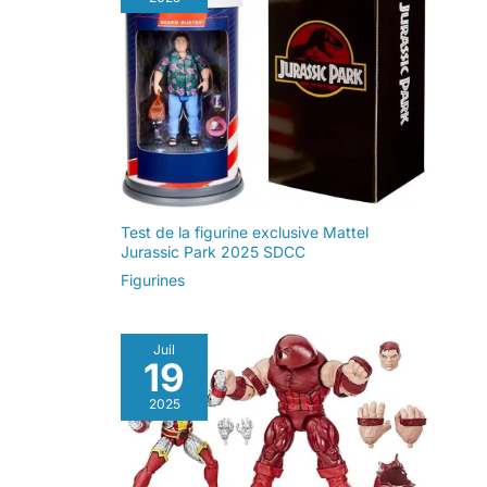
Test de la figurine exclusive Mattel
Jurassic Park 2025 SDCC
Figurines
Juil
19
2025