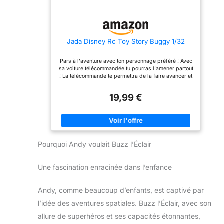
interactive). Il prononce
deux sens : les autres
des répliques cultes tirées
jouets auront aussi de
du film, comme "Hey
nouvelles choses à dire
howdy hey, I'm Sheriff
(Passez du mode "Essai"
Woody", "You're my
au mode "On" pour activer
Jada Disney Rc Toy Story Buggy 1/32
favourite Deputy" et
la fonctionnalité
"There's a snake in my
interactive). Il prononce
boot!". Remarque : les
des répliques cultes tirées
Pars à l'aventure avec ton personnage préféré ! Avec
répliques sont en anglais
du film, comme "I am Buzz
sa voiture télécommandée tu pourras l'amener partout
seulement. Cette figurine
Lightyear, I come in
! La télécommande te permettra de la faire avancer et
interactive de Woody
peace" , "To infinity and
reculer en tournant ! Technologie 2.4 GHz. Sous
mesure environ 39 cm de
Beyond!" et "I have a laser
licence officielle Disney. A partir de 2 ans.
haut, son corps mou
and I will use it!".
19,99 €
contraste avec son
Remarque : les répliques
chapeau, ses bottes de
sont en anglais seulement.
cowboy et les détails de
Cette figurine interactive
son visage, et elle
Buzz l'éclair mesure
fonctionne avec 3 piles
environ 36 cm de haut, et
bouton LR44 (incluses).
fonctionne avec 3 piles
Pourquoi Andy voulait Buzz l’Éclair
AAA (incluses).
Une fascination enracinée dans l’enfance
Andy, comme beaucoup d’enfants, est captivé par
l’idée des aventures spatiales. Buzz l’Éclair, avec son
allure de superhéros et ses capacités étonnantes,