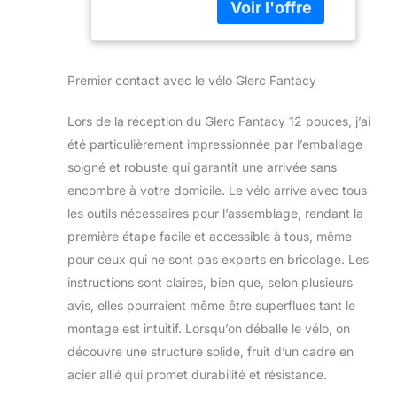
aux aventures en
plein air. Le cadre
en acier haute
résistance et les
Premier contact avec le vélo Glerc Fantacy
pneus robustes
garantissent une
Lors de la réception du Glerc Fantacy 12 pouces, j’ai
stabilité et une
durabilité à toute
été particulièrement impressionnée par l’emballage
épreuve. 【Freinage
soigné et robuste qui garantit une arrivée sans
Facile】 Les freins à
encombre à votre domicile. Le vélo arrive avec tous
main avant et
les outils nécessaires pour l’assemblage, rendant la
arrière (système de
première étape facile et accessible à tous, même
double freinage)
assurent une
pour ceux qui ne sont pas experts en bricolage. Les
performance de
instructions sont claires, bien que, selon plusieurs
freinage fiable,
avis, elles pourraient même être superflues tant le
tandis que les
montage est intuitif. Lorsqu’on déballe le vélo, on
roues stabilisatrices
amovibles aident
découvre une structure solide, fruit d’un cadre en
les débutants à
acier allié qui promet durabilité et résistance.
travailler leur