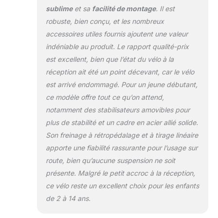
s'adaptent
sublime
et sa
facilité de montage
. Il est
parfaitement à la
robuste, bien conçu, et les nombreux
croissance de votre
accessoires utiles fournis ajoutent une valeur
enfant, garantissant
ainsi une position
indéniable au produit. Le rapport qualité-prix
confortable et du
est excellent, bien que l’état du vélo à la
plaisir à pédaler
réception ait été un point décevant, car le vélo
pendant des
est arrivé endommagé. Pour un jeune débutant,
années. 【Conseil
de Taille】 Ce vélo
ce modèle offre tout ce qu’on attend,
de 12 pouces
notamment des stabilisateurs amovibles pour
convient aux
plus de stabilité et un cadre en acier allié solide.
enfants de 2 à 4
Son freinage à rétropédalage et à tirage linéaire
ans, mesurant
33"-37" (83-94
apporte une fiabilité rassurante pour l’usage sur
cm) avec une
route, bien qu’aucune suspension ne soit
longueur
présente. Malgré le petit accroc à la réception,
d'entrejambe de
ce vélo reste un excellent choix pour les enfants
13"-16" (33-41 cm).
de 2 à 14 ans.
Le vélo pèse 21 lbs
(9,7 kg). Veuillez