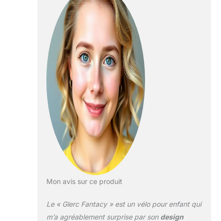
stabilité et une
durabilité à toute
épreuve. 【Freinage
Facile】 Les freins à
main avant et
arrière (système de
double freinage)
assurent une
performance de
freinage fiable,
tandis que les
roues stabilisatrices
amovibles aident
les débutants à
travailler leur
équilibre en toute
sécurité. 【Design
Mon avis sur ce produit
Adapté aux
Enfants】 La selle
Le « Glerc Fantacy » est un vélo pour enfant qui
réglable et la
potence de guidon
m’a agréablement surprise par son
design