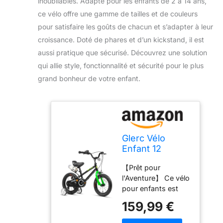
inoubliables. Adapté pour les enfants de 2 à 14 ans,
ce vélo offre une gamme de tailles et de couleurs
pour satisfaire les goûts de chacun et s’adapter à leur
croissance. Doté de phares et d’un kickstand, il est
aussi pratique que sécurisé. Découvrez une solution
qui allie style, fonctionnalité et sécurité pour le plus
grand bonheur de votre enfant.
Glerc Vélo
Enfant 12
Pouces avec
【Prêt pour
Roues
l'Aventure】 Ce vélo
stabilisatrices &
pour enfants est
Porte-bidon
équipé d'un porte-
pour garçons et
159,99 €
gourde et
Filles de 1 2 3 4
parfaitement adapté
Ans, Noir