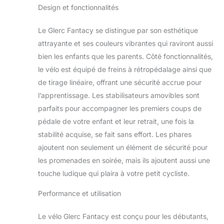
équilibre en toute
Design et fonctionnalités
sécurité. 【Design
Adapté aux
Le Glerc Fantacy se distingue par son esthétique
Enfants】 La selle
attrayante et ses couleurs vibrantes qui raviront aussi
réglable et la
bien les enfants que les parents. Côté fonctionnalités,
potence de guidon
s'adaptent
le vélo est équipé de freins à rétropédalage ainsi que
parfaitement à la
de tirage linéaire, offrant une sécurité accrue pour
croissance de votre
l’apprentissage. Les stabilisateurs amovibles sont
enfant, garantissant
parfaits pour accompagner les premiers coups de
ainsi une position
confortable et du
pédale de votre enfant et leur retrait, une fois la
plaisir à pédaler
stabilité acquise, se fait sans effort. Les phares
pendant des
ajoutent non seulement un élément de sécurité pour
années. 【Conseil
les promenades en soirée, mais ils ajoutent aussi une
de Taille】 Ce vélo
de 12 pouces
touche ludique qui plaira à votre petit cycliste.
convient aux
enfants de 2 à 4
Performance et utilisation
ans, mesurant
33"-37" (83-94
Le vélo Glerc Fantacy est conçu pour les débutants,