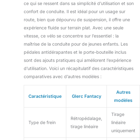
cm) avec une
ce qui se ressent dans sa simplicité d’utilisation et son
longueur
confort de conduite. Il est idéal pour un usage sur
d'entrejambe de
route, bien que dépourvu de suspension, il offre une
13"-16" (33-41 cm).
Le vélo pèse 21 lbs
expérience fluide sur terrain plat. Avec une seule
(9,7 kg). Veuillez
vitesse, ce vélo se concentre sur l’essentiel : la
vous baser sur la
maîtrise de la conduite pour de jeunes enfants. Les
taille et la longueur
pédales antidérapantes et le porte-bouteille inclus
d'entrejambe de
votre enfant pour
sont des ajouts pratiques qui améliorent l’expérience
faire votre choix.
d’utilisation. Voici un récapitulatif des caractéristiques
【85% Pré-
comparatives avec d’autres modèles :
assemblé】 Les
composants
Autres
principaux du vélo
Caractéristique
Glerc Fantacy
pour enfants sont
modèles
déjà pré-
assemblés, le
Tirage
Rétropédalage,
montage final ne
Type de frein
linéaire
prend que 20
tirage linéaire
uniquement
minutes avec des
outils simples -