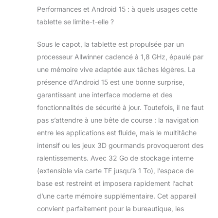
expérience de jeu
Performances et Android 15 : à quels usages cette
fluide. 【Écran IPS
10 pouces】Cette
tablette se limite-t-elle ?
tablette est dotée
d'un écran IPS
Sous le capot, la tablette est propulsée par un
haute résolution
processeur Allwinner cadencé à 1,8 GHz, épaulé par
de 800 x 1332
une mémoire vive adaptée aux tâches légères. La
pixels aux
présence d’Android 15 est une bonne surprise,
couleurs
éclatantes et
garantissant une interface moderne et des
fidèles à la réalité.
fonctionnalités de sécurité à jour. Toutefois, il ne faut
Profitez d'images
pas s’attendre à une bête de course : la navigation
plus nettes et plus
entre les applications est fluide, mais le multitâche
lumineuses pour
une expérience
intensif ou les jeux 3D gourmands provoqueront des
visuelle plus
ralentissements. Avec 32 Go de stockage interne
immersive. Une
(extensible via carte TF jusqu’à 1 To), l’espace de
caméra frontale
base est restreint et imposera rapidement l’achat
de 5 Mpx et une
caméra arrière de
d’une carte mémoire supplémentaire. Cet appareil
8 Mpx permettent
convient parfaitement pour la bureautique, les
de passer