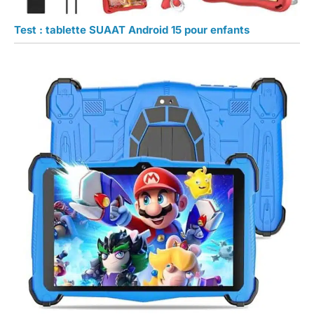
de votre
commande et
Test : tablette SUAAT Android 15 pour enfants
cliquer sur
"Contacter le
vendeur"afin de
nous joindre
directement via la
messagerie
Amazon. Nous
vous répondrons
sous 24 h et
veillerons à ce
que tout
problème lié au
produit soit
résolu de
manière
satisfaisante.