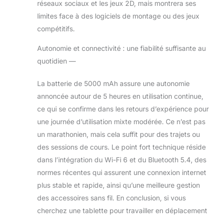
réseaux sociaux et les jeux 2D, mais montrera ses
facilement des
limites face à des logiciels de montage ou des jeux
appels vidéo et de
prendre des
compétitifs.
photos. L'écran
Autonomie et connectivité : une fiabilité suffisante au
tactile LCD avec
filtre anti-lumière
quotidien —
bleue réduit
efficacement le
La batterie de 5000 mAh assure une autonomie
scintillement et
annoncée autour de 5 heures en utilisation continue,
prévient la fatigue
ce qui se confirme dans les retours d’expérience pour
oculaire causée
par une forte
une journée d’utilisation mixte modérée. Ce n’est pas
luminosité.
un marathonien, mais cela suffit pour des trajets ou
【Batterie 5000
des sessions de cours. Le point fort technique réside
mAh】Dotée
dans l’intégration du Wi-Fi 6 et du Bluetooth 5.4, des
d'une batterie de
5000 mAh et d'un
normes récentes qui assurent une connexion internet
processeur
plus stable et rapide, ainsi qu’une meilleure gestion
écoénergétique,
des accessoires sans fil. En conclusion, si vous
cette tablette offre
cherchez une tablette pour travailler en déplacement
jusqu'à 3 jours