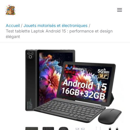
Aller
Rechercher
au
contenu
Accueil
Jouets motorisés et électroniques
Test tablette Laptok Android 15 : performance et design
élégant