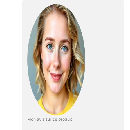
depuis le Play
Store. Elle est
équipée d'un
puissant
processeur
pentagonal
cadencé jusqu'à
1,8 GHz,
garantissant des
performances
multitâches
optimales. Que
vous travailliez,
regardiez des
vidéos ou jouiez
à des jeux, cette
tablette
pentagonale offre
une expérience
utilisateur fluide,
Mon avis sur ce produit
rapide et
professionnelle.