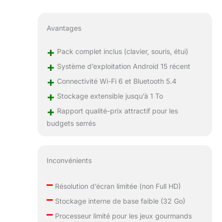
utilisation pour
garantir des
performances
Avantages
optimales. 【Wi-Fi
6 et Bluetooth
+
Pack complet inclus (clavier, souris, étui)
5.4】Cette
tablette Android
+
Système d’exploitation Android 15 récent
est compatible
+
Connectivité Wi-Fi 6 et Bluetooth 5.4
avec le Wi-Fi 6 et
+
le Bluetooth 5.4.
Stockage extensible jusqu’à 1 To
Elle prend en
+
Rapport qualité-prix attractif pour les
charge le Wi-Fi
budgets serrés
double bande (5
GHz/2,4 GHz)
pour un transfert
de données stable
Inconvénients
et rapide. Le
Bluetooth 5.4
–
Résolution d’écran limitée (non Full HD)
assure une
–
compatibilité
Stockage interne de base faible (32 Go)
optimale avec
–
Processeur limité pour les jeux gourmands
tous vos