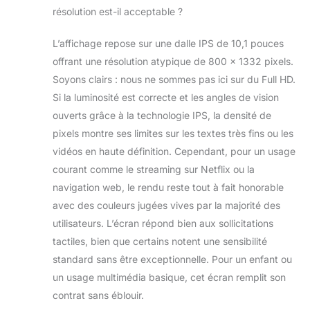
stockage interne
résolution est-il acceptable ?
+ 1 To de
stockage
L’affichage repose sur une dalle IPS de 10,1 pouces
extensible】Notre
offrant une résolution atypique de 800 x 1332 pixels.
tablette 10 pouces
est équipée de 16
Soyons clairs : nous ne sommes pas ici sur du Full HD.
Go de RAM (3 Go
Si la luminosité est correcte et les angles de vision
de RAM physique
ouverts grâce à la technologie IPS, la densité de
+ 13 Go de RAM
pixels montre ses limites sur les textes très fins ou les
virtuelle) et de 32
Go de stockage
vidéos en haute définition. Cependant, pour un usage
interne, extensible
courant comme le streaming sur Netflix ou la
jusqu'à 1 To via
navigation web, le rendu reste tout à fait honorable
une carte microSD
avec des couleurs jugées vives par la majorité des
(vendue
utilisateurs. L’écran répond bien aux sollicitations
séparément).
Vous bénéficiez
tactiles, bien que certains notent une sensibilité
ainsi d'un
standard sans être exceptionnelle. Pour un enfant ou
lancement rapide
un usage multimédia basique, cet écran remplit son
des applications
contrat sans éblouir.
et d'une