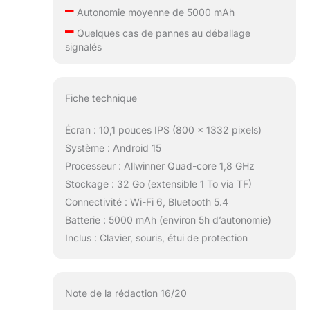
–
accessoires
Autonomie moyenne de 5000 mAh
préférés.
–
Quelques cas de pannes au déballage
【Service client
signalés
fiable】Votre
satisfaction est
notre priorité.
Pour toute
Fiche technique
question ou
problème
Écran : 10,1 pouces IPS (800 x 1332 pixels)
concernant le
Système : Android 15
produit, veuillez
Processeur : Allwinner Quad-core 1,8 GHz
consulter la page
Stockage : 32 Go (extensible 1 To via TF)
de votre
commande et
Connectivité : Wi-Fi 6, Bluetooth 5.4
cliquer sur
Batterie : 5000 mAh (environ 5h d’autonomie)
"Contacter le
Inclus : Clavier, souris, étui de protection
vendeur"afin de
nous joindre
directement via la
messagerie
Note de la rédaction 16/20
Amazon. Nous