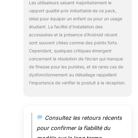
Les utilisateurs saluent majoritairement le
【16 Go de RAM
rapport qualité-prix imbattable
de ce pack,
+ 32 Go de
stockage interne
idéal pour équiper un enfant ou pour un usage
+ 1 To de
étudiant. La facilité d’installation des
stockage
accessoires et la présence d’Android récent
extensible】
sont souvent citées comme des points forts.
Notre tablette 10
pouces est
Cependant, quelques critiques émergent
équipée de 16 Go
concernant la résolution de l’écran qui manque
de RAM (3 Go de
de finesse pour les puristes, et de rares cas de
RAM physique +
dysfonctionnement au déballage rappellent
13 Go de RAM
virtuelle) et de 32
l’importance de vérifier le produit à la réception.
Go de stockage
interne,
extensible
jusqu'à 1 To via
une carte
Consultez les retours récents
microSD (vendue
pour confirmer la fiabilité du
séparément).
Vous bénéficiez