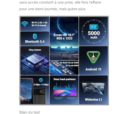
d'autonomie en
sans accès constant à une prise, elle fera l’affaire
veille et jusqu'à 5
pour une demi-journée, mais guère plus.
heures
d'utilisation
combinée – idéale
pour lire, regarder
des vidéos ou
naviguer sur
Internet. Grâce à
son port de
chargement USB-
C pratique, cette
tablette est le
compagnon idéal
pour le
divertissement et
le travail !
Chargez-la
pendant au moins
30 minutes avant
la première
Bilan du test