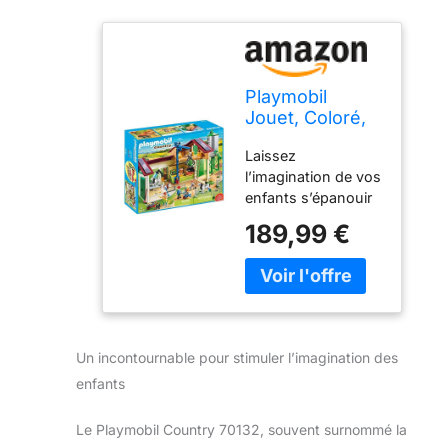
Playmobil
Jouet, Coloré,
46 x 50 x 29
Laissez
cm
l’imagination de vos
enfants s’épanouir
dans un monde de
189,99 €
créativité sans
limites ! Conçus
spécialement pour
leurs petites mains,
nos jouets ont une
taille adaptée à leur
Un incontournable pour stimuler l’imagination des
âge, alliant sécurité
enfants
et amusement.
Découvrez
comment la haute
Le Playmobil Country 70132, souvent surnommé la