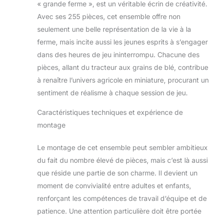
qualité et le design
« grande ferme », est un véritable écrin de créativité.
robuste de nos
Avec ses 255 pièces, cet ensemble offre non
jouets assurent des
seulement une belle représentation de la vie à la
aventures durables.
ferme, mais incite aussi les jeunes esprits à s’engager
Le nettoyage des
pièces (sans
dans des heures de jeu ininterrompu. Chacune des
autocollants) se fait
pièces, allant du tracteur aux grains de blé, contribue
simplement sous
à renaître l’univers agricole en miniature, procurant un
l’eau courante, sans
sentiment de réalisme à chaque session de jeu.
recours à des
agents chimiques.
Caractéristiques techniques et expérience de
La notice permet de
monter facilement
montage
les jouets avec
l’aide des parents.
Le montage de cet ensemble peut sembler ambitieux
du fait du nombre élevé de pièces, mais c’est là aussi
que réside une partie de son charme. Il devient un
moment de convivialité entre adultes et enfants,
renforçant les compétences de travail d’équipe et de
patience. Une attention particulière doit être portée