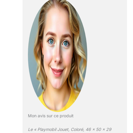
et amusement.
Découvrez
comment la haute
qualité et le design
robuste de nos
jouets assurent des
aventures durables.
Le nettoyage des
pièces (sans
autocollants) se fait
simplement sous
l’eau courante, sans
recours à des
agents chimiques.
La notice permet de
monter facilement
les jouets avec
l’aide des parents.
Mon avis sur ce produit
Le « Playmobil Jouet, Coloré, 46 x 50 x 29