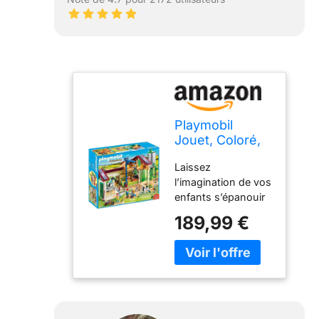
Playmobil
Jouet, Coloré,
46 x 50 x 29
Laissez
cm
l’imagination de vos
enfants s’épanouir
dans un monde de
189,99 €
créativité sans
limites ! Conçus
spécialement pour
leurs petites mains,
nos jouets ont une
taille adaptée à leur
âge, alliant sécurité