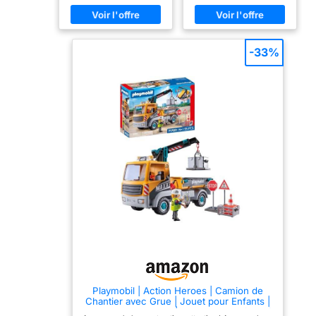
entièrement modulable
arroser ensuite et éteindre
4 Ans
grâce au toit et à la paroi
le feu dangereux avec de
latérale amovibles, au
l'eau L'hydravion
coffre de toit pour ranger
transporte de l'eau :
les meubles de camping,
Remplissez le réservoir
-33%
à la table transformable en
d'eau, montez dans les
couchette, et bien plus
nuages et écoutez le
encore Set de jeu pour
vrombissement des
enfants à partir de 4 ans :
hélices qui tournent.
idéal pour les petites
L'avion peut également
mains grâce à une taille
flotter et est adapté aussi
adaptée à leur âge et une
pour sauver des vies dans
prise en main facile Pour
l'eau Set de jeu pour
une utilisation quotidienne
enfants à partir de 4 ans :
: qualité supérieure et
idéal pour les petites
design robuste, nettoyage
mains grâce à une taille
facile des pièces (sans
adaptée à leur âge et une
autocollants) sous l'eau
prise en main facile Pour
courante sans produits
une utilisation quotidienne
chimiques Contenu du
: qualité supérieure et
coffret : ensemble de 135
design robuste, nettoyage
pièces avec instructions :
facile des pièces (sans
3 personnages, 132
autocollants) sous l'eau
accessoires, matériau :
courante sans produits
plastique, Dimensions
chimiques Contenu du
LxPxH : 34.5 x 13.5 x 14.5
coffret : ensemble de 34
cm, Poids: 1201 g, 70088
pièces avec instructions :
Playmobil | Action Heroes | Camion de
1 personnage, 3 animaux,
Chantier avec Grue | Jouet pour Enfants |
30 accessoires, matériau :
Set de Construction | Jouet pour Enfants à
plastique, Dimensions