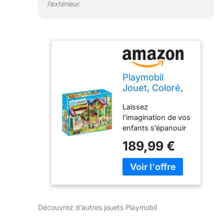
l’extérieur.
Playmobil
Jouet, Coloré,
46 x 50 x 29
Laissez
cm
l’imagination de vos
enfants s’épanouir
dans un monde de
189,99 €
créativité sans
limites ! Conçus
spécialement pour
leurs petites mains,
nos jouets ont une
taille adaptée à leur
Découvrez d’autres jouets Playmobil
âge, alliant sécurité
et amusement.