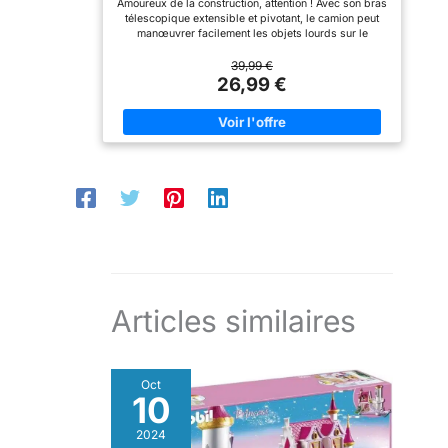
Amoureux de la construction, attention ! Avec son bras
partir de 4 Ans | 71750
LxPxH : Avion: 30 x 40 x
télescopique extensible et pivotant, le camion peut
10,5 cm, poids : 362 g,
manœuvrer facilement les objets lourds sur le
71463
chantier. Sa grande plateforme peut s'incliner et ses
côtés se rabattent. Créativité sans limites : Les sets
39,99 €
de PLAYMOBIL peuvent être mélangés et étendus à
26,99 €
volonté. Le camion de chantier avec grue est une
superbe extension pour d'autres mondes PLAYMOBIL
! Comment va continuer ton histoire PLAYMOBIL ?
Plaisir de jeu pour les enfants à partir de 4 ans : idéal
pour les petites mains grâce à un format adapté à
leur âge et une prise en main agréable avec des
bords arrondis. Stimule l'imagination de votre enfant.
Jeu en toute sécurité : montage accompagné des
parents selon les instructions fournies. Nettoyage des
pièces (sans les étiquettes) à l’eau courante et sans
produits chimiques. L’original : Playmobil enchante
les enfants et les adultes depuis 1974. Une qualité
supérieure et des matériaux robustes garantissent
une longue durée de vie.
Articles similaires
Oct
10
2024