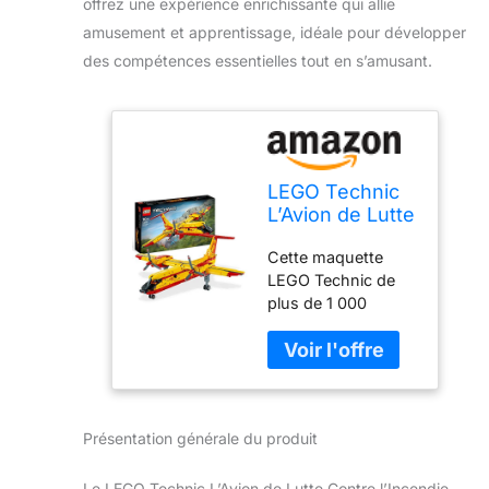
offrez une expérience enrichissante qui allie
amusement et apprentissage, idéale pour développer
des compétences essentielles tout en s’amusant.
LEGO Technic
L’Avion de Lutte
Contre
Cette maquette
l'Incendie,
LEGO Technic de
Jouet Pompier
plus de 1 000
à Construire,
pièces comprend
Maquette pour
un avion jouet à
Enfants Dès 10
construire, idéal
Ans, Jeu
pour les garçons et
Éducatif, Idée
les filles de 10 ans
Cadeau 42152
Présentation générale du produit
intéressés par les
jouets d'ingénierie
et de lutte contre
Le LEGO Technic L’Avion de Lutte Contre l’Incendie