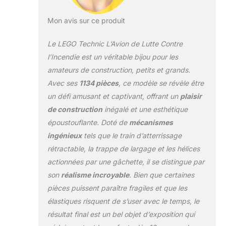
comment il
fonctionne, ouvrir la
Mon avis sur ce produit
trappe pour libérer
les éléments d'eau
Le LEGO Technic L’Avion de Lutte Contre
et apprendre à
l’Incendie est un véritable bijou pour les
éteindre les
amateurs de construction, petits et grands.
incendies comme
Avec ses
1134 pièces
, ce modèle se révèle être
de vrais pompiers !
Inspiré des
un défi amusant et captivant, offrant un
plaisir
véritables avions
de construction
inégalé et une esthétique
sous forme de
époustouflante. Doté de
mécanismes
jouet, les enfants
ingénieux
tels que le train d’atterrissage
peuvent l'exposer
dans leur chambre
rétractable, la trappe de largage et les hélices
comme décoration
actionnées par une gâchette, il se distingue par
d'intérieur jusqu'à la
son
réalisme incroyable
. Bien que certaines
prochaine mission
pièces puissent paraître fragiles et que les
de sauvetage Cette
maquette d'avion
élastiques risquent de s’user avec le temps, le
LEGO Technic est
résultat final est un bel objet d’exposition qui
une excellente idée