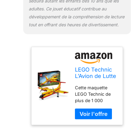
séduira autant les enfants dès 10 ans que les
de cadeau pour les
adultes. Ce jouet éducatif contribue au
garçons et les filles
qui aiment les
développement de la compréhension de lecture
jouets éducatifs qui
tout en offrant des heures de divertissement.
représentent la vie
réelle
LEGO Technic
L’Avion de Lutte
Contre
Cette maquette
l'Incendie,
LEGO Technic de
Jouet Pompier
plus de 1 000
à Construire,
pièces comprend
Maquette pour
un avion jouet à
Enfants Dès 10
construire, idéal
Ans, Jeu
pour les garçons et
Éducatif, Idée
les filles de 10 ans
Cadeau 42152