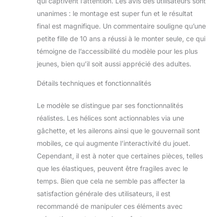
qui captivent l’attention. Les avis des utilisateurs sont
incendies comme
unanimes : le montage est super fun et le résultat
de vrais pompiers !
Inspiré des
final est magnifique. Un commentaire souligne qu’une
véritables avions
petite fille de 10 ans a réussi à le monter seule, ce qui
sous forme de
témoigne de l’accessibilité du modèle pour les plus
jouet, les enfants
jeunes, bien qu’il soit aussi apprécié des adultes.
peuvent l'exposer
dans leur chambre
Détails techniques et fonctionnalités
comme décoration
d'intérieur jusqu'à la
Le modèle se distingue par ses fonctionnalités
prochaine mission
de sauvetage Cette
réalistes. Les hélices sont actionnables via une
maquette d'avion
gâchette, et les ailerons ainsi que le gouvernail sont
LEGO Technic est
mobiles, ce qui augmente l’interactivité du jouet.
une excellente idée
Cependant, il est à noter que certaines pièces, telles
de cadeau pour les
garçons et les filles
que les élastiques, peuvent être fragiles avec le
qui aiment les
temps. Bien que cela ne semble pas affecter la
jouets éducatifs qui
satisfaction générale des utilisateurs, il est
représentent la vie
recommandé de manipuler ces éléments avec
réelle