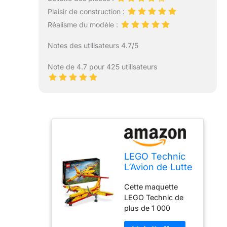
Plaisir de construction :
Réalisme du modèle :
Notes des utilisateurs 4.7/5
Note de 4.7 pour 425 utilisateurs
LEGO Technic
L’Avion de Lutte
Contre
Cette maquette
l'Incendie,
LEGO Technic de
Jouet Pompier
plus de 1 000
à Construire,
pièces comprend
Maquette pour