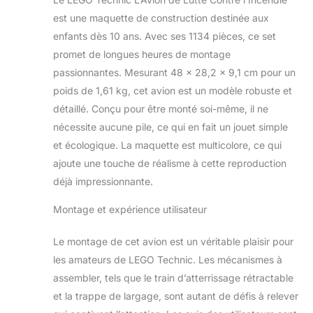
les incendies Ce
est une maquette de construction destinée aux
jouet d'avion
enfants dès 10 ans. Avec ses 1134 pièces, ce set
comporte des
promet de longues heures de montage
hélices, des volets,
un train
passionnantes. Mesurant 48 x 28,2 x 9,1 cm pour un
d'atterrissage et
poids de 1,61 kg, cet avion est un modèle robuste et
des volets de
détaillé. Conçu pour être monté soi-même, il ne
queue mobiles
nécessite aucune pile, ce qui en fait un jouet simple
fonctionnels, ainsi
que des briques
et écologique. La maquette est multicolore, ce qui
LEGO représentant
ajoute une touche de réalisme à cette reproduction
l'eau Les enfants
déjà impressionnante.
peuvent s'amuser à
construire l'avion et
Montage et expérience utilisateur
apprendre
comment il
Le montage de cet avion est un véritable plaisir pour
fonctionne, ouvrir la
les amateurs de LEGO Technic. Les mécanismes à
trappe pour libérer
les éléments d'eau
assembler, tels que le train d’atterrissage rétractable
et apprendre à
et la trappe de largage, sont autant de défis à relever
éteindre les