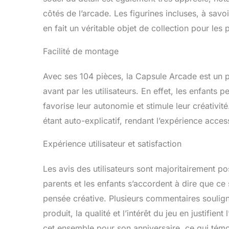
contre les
côtés de l’arcade. Les figurines incluses, à savo
LEGO sont 
donc unifo
en fait un véritable objet de collection pour les
parfaiteme
Terre qu’à
Facilité de montage
Avec ses 104 pièces, la Capsule Arcade est un p
avant par les utilisateurs. En effet, les enfants 
favorise leur autonomie et stimule leur créativit
étant auto-explicatif, rendant l’expérience acce
Expérience utilisateur et satisfaction
Les avis des utilisateurs sont majoritairement p
parents et les enfants s’accordent à dire que ce
pensée créative. Plusieurs commentaires souligne
produit, la qualité et l’intérêt du jeu en justifie
cet ensemble pour son anniversaire, ce qui témoig