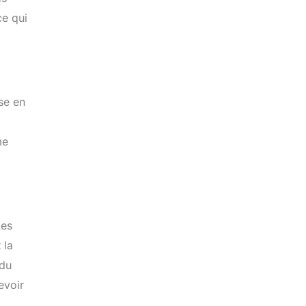
ce qui
se en
me
Les
 la
 du
evoir