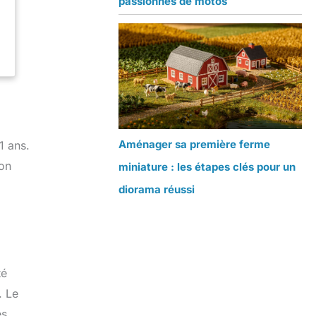
passionnés de motos
Aménager sa première ferme
1 ans.
ion
miniature : les étapes clés pour un
diorama réussi
té
. Le
es