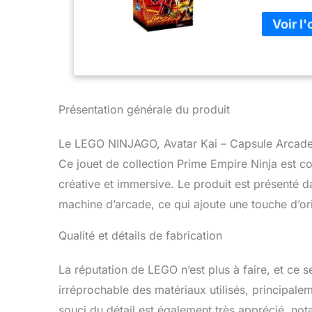
enfants à 
comprend u
et Avatar 
enfants pe
captivante
ninja perm
avatar afi
Présentation générale du produit
les figuri
miniature.
filles et l
Le LEGO NINJAGO, Avatar Kai – Capsule Arcade es
imaginatif
Ce jouet de collection Prime Empire Ninja est c
autre occa
créative et immersive. Le produit est présenté 
emporter p
long et 6 
machine d’arcade, ce qui ajoute une touche d’ori
ce set NIN
si bien qu
Qualité et détails de fabrication
LEGO idéal
accompagné
La réputation de LEGO n’est plus à faire, et ce se
rapidement
jouets de 
irréprochable des matériaux utilisés, principalem
monde de f
souci du détail est également très apprécié, no