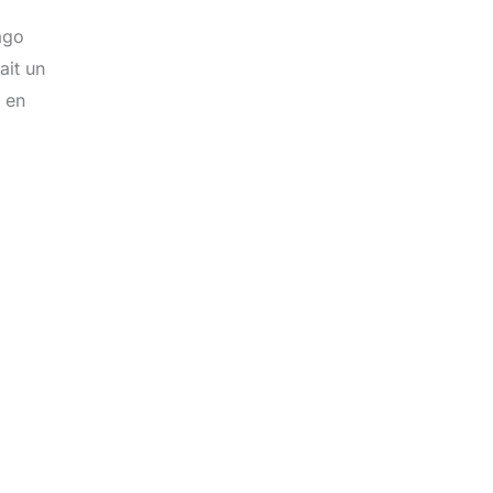
ago
ait un
i en