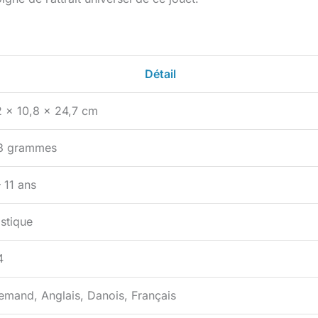
Détail
2 x 10,8 x 24,7 cm
3 grammes
 11 ans
astique
4
lemand, Anglais, Danois, Français