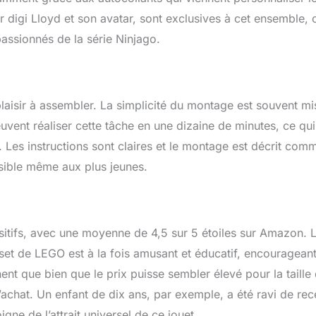
 forces du mal, à NINJAGO City et dans Prime Empire. Les briques
ir digi Lloyd et son avatar, sont exclusives à cet ensemble, 
conformes aux normes industrielles les plus élevées, elles sont
rmes et compatibles entre elles et peuvent toujours être
 passionnés de la série Ninjago.
nt séparées, et cela depuis plus de six décennies – aussi bien sur
 NINJAGO City.
laisir à assembler. La simplicité du montage est souvent mi
peuvent réaliser cette tâche en une dizaine de minutes, ce qui
é. Les instructions sont claires et le montage est décrit com
ssible même aux plus jeunes.
ositifs, avec une moyenne de 4,5 sur 5 étoiles sur Amazon. 
 set de LEGO est à la fois amusant et éducatif, encourageant
nt que bien que le prix puisse sembler élevé pour la taille
nt l’achat. Un enfant de dix ans, par exemple, a été ravi de rec
ne de l’attrait universel de ce jouet.