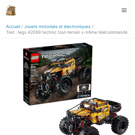
Aller
Rechercher
au
contenu
Accueil
Jouets motorisés et électroniques
Test : lego 42099 technic tout-terrain x-trême télécommandé