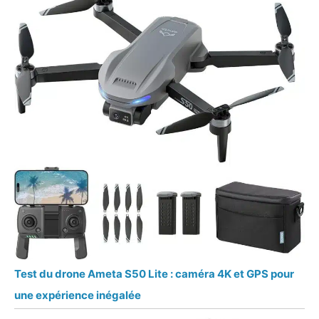
Test du drone Ameta S50 Lite : caméra 4K et GPS pour
une expérience inégalée