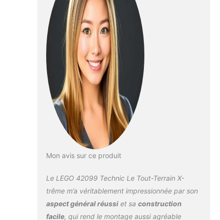
obstacles, activer des effets sonores
et consulter en temps réel des
informations telles que la vitesse ou
l'inclinaison. Commande par touche
unique : faire glisser le doigt sur l'écran
permet de voir le tout-terrain effectuer
la manœuvre. Défis et victoires :
relever des défis permet de gagner
des récompenses. 4x4 LEGO robuste
contrôlé par application, équipé de
suspensions hautes et indépendantes,
de roues larges et d'énormes pneus.
Le hub sophistiqué intègre la
technologie Bluetooth Low Energy
(BLE) et comprend un bouton
Mon avis sur ce produit
d'activation, un capteur 6 axes (3
capteurs gyroscopiques et 3 capteurs
Le LEGO 42099 Technic Le Tout-Terrain X-
accélérométriques) ainsi que 4 ports
de connexion. L'application LEGO
trême m’a véritablement impressionnée par son
TECHNIC CONTROL+ est
aspect général réussi
et sa
construction
téléchargeable sur l'App Store et
facile
, qui rend le montage aussi agréable