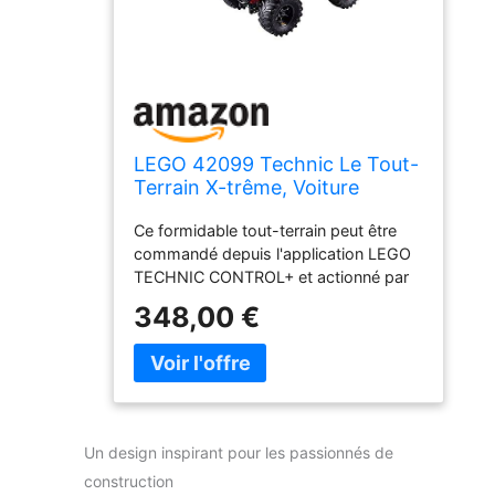
LEGO 42099 Technic Le Tout-
Terrain X-trême, Voiture
Télécommandée, Jeu de
Ce formidable tout-terrain peut être
Construction, Jouet Enfant de
commandé depuis l'application LEGO
11 Ans et +
TECHNIC CONTROL+ et actionné par
un hub sophistiqué avec 2 moteurs XL
348,00 €
et 1 moteur L, pour des mouvements
authentiques et une expérience de jeu
des plus immersive. Le tout-terrain X-
trême LEGO peut être contrôlé via un
smartphone ou une tablette, avec 3
écrans différents. Pour obtenir la liste
Un design inspirant pour les passionnés de
des dispositifs compatibles :
construction
LEGO.com/devicecheck. Commande