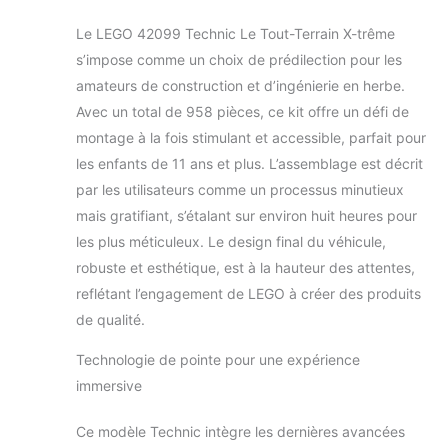
multifonction : avancer, reculer,
tourner, accélérer, freiner, franchir des
Le LEGO 42099 Technic Le Tout-Terrain X-trême
obstacles, activer des effets sonores
s’impose comme un choix de prédilection pour les
et consulter en temps réel des
amateurs de construction et d’ingénierie en herbe.
informations telles que la vitesse ou
Avec un total de 958 pièces, ce kit offre un défi de
l'inclinaison. Commande par touche
montage à la fois stimulant et accessible, parfait pour
unique : faire glisser le doigt sur l'écran
permet de voir le tout-terrain effectuer
les enfants de 11 ans et plus. L’assemblage est décrit
la manœuvre. Défis et victoires :
par les utilisateurs comme un processus minutieux
relever des défis permet de gagner
mais gratifiant, s’étalant sur environ huit heures pour
des récompenses. 4x4 LEGO robuste
les plus méticuleux. Le design final du véhicule,
contrôlé par application, équipé de
suspensions hautes et indépendantes,
robuste et esthétique, est à la hauteur des attentes,
de roues larges et d'énormes pneus.
reflétant l’engagement de LEGO à créer des produits
Le hub sophistiqué intègre la
de qualité.
technologie Bluetooth Low Energy
(BLE) et comprend un bouton
Technologie de pointe pour une expérience
d'activation, un capteur 6 axes (3
immersive
capteurs gyroscopiques et 3 capteurs
accélérométriques) ainsi que 4 ports
Ce modèle Technic intègre les dernières avancées
de connexion. L'application LEGO