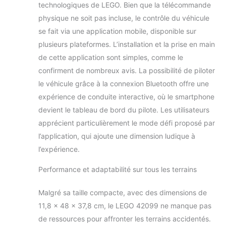
TECHNIC CONTROL+ est
technologiques de LEGO. Bien que la télécommande
téléchargeable sur l'App Store et
physique ne soit pas incluse, le contrôle du véhicule
Google Play. L'autorisation des
se fait via une application mobile, disponible sur
parents est nécessaire pour pouvoir
plusieurs plateformes. L’installation et la prise en main
se connecter. Le véhicule
télécommandé fonctionne avec des
de cette application sont simples, comme le
piles (non incluses). Le type et le
confirment de nombreux avis. La possibilité de piloter
nombre de piles nécessaires sont
le véhicule grâce à la connexion Bluetooth offre une
indiqués sur l'emballage. Ce modèle
expérience de conduite interactive, où le smartphone
LEGO Technic à construire fait
découvrir aux constructeurs LEGO des
devient le tableau de bord du pilote. Les utilisateurs
notions d'ingénierie avancées, tout en
apprécient particulièrement le mode défi proposé par
améliorant leur temps de réaction, leur
l’application, qui ajoute une dimension ludique à
pensée cognitive et leur habilité à
l’expérience.
résoudre des problèmes.
Performance et adaptabilité sur tous les terrains
Malgré sa taille compacte, avec des dimensions de
11,8 x 48 x 37,8 cm, le LEGO 42099 ne manque pas
de ressources pour affronter les terrains accidentés.