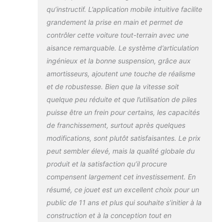
Google Play. L'autorisation des
qu’instructif. L’application mobile intuitive facilite
parents est nécessaire pour pouvoir
se connecter. Le véhicule
grandement la prise en main et permet de
télécommandé fonctionne avec des
contrôler cette voiture tout-terrain avec une
piles (non incluses). Le type et le
aisance remarquable. Le système d’articulation
nombre de piles nécessaires sont
ingénieux et la bonne suspension, grâce aux
indiqués sur l'emballage. Ce modèle
LEGO Technic à construire fait
amortisseurs, ajoutent une touche de réalisme
découvrir aux constructeurs LEGO des
et de robustesse. Bien que la vitesse soit
notions d'ingénierie avancées, tout en
quelque peu réduite et que l’utilisation de piles
améliorant leur temps de réaction, leur
puisse être un frein pour certains, les capacités
pensée cognitive et leur habilité à
résoudre des problèmes.
de franchissement, surtout après quelques
modifications, sont plutôt satisfaisantes. Le prix
peut sembler élevé, mais la qualité globale du
produit et la satisfaction qu’il procure
compensent largement cet investissement. En
résumé, ce jouet est un excellent choix pour un
public de 11 ans et plus qui souhaite s’initier à la
construction et à la conception tout en