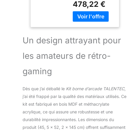
Boutons de 28
478,22 €
sonore,
mm et joystick
commandes,
de type
jyostick, tube LED
espagnol
Comprend du
méthacrylate
acrylique découpé
Un design attrayant pour
sur mesure pour
panneau de
les amateurs de rétro-
commande, auvent
et moniteur
Comprend la
gaming
visserie et le manuel
de montage
(français non
Dès que j’ai déballé le
Kit borne d’arcade TALENTEC
,
garanti) Boutons de
j’ai été frappé par la qualité des matériaux utilisés. Ce
type américain - 28
kit est fabriqué en bois MDF et méthacrylate
mm
acrylique, ce qui assure une robustesse et une
durabilité impressionnantes. Les dimensions du
produit (45, 5 x 52, 2 x 145 cm) offrent suffisamment