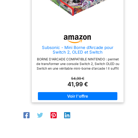
Subsonic - Mini Borne d’Arcade pour
Switch 2, OLED et Switch
BORNE D’ARCADE COMPATIBLE NINTENDO : permet
de transformer une console Switch 2, Switch OLED ou
Switch en une véritable mini-borne d’arcade ! Il suffit
d’insérer la console Nintendo – non fournie – dans
l’adaptateur qui se glisse dans la station d’accueil et
54,99 €
se connecte directement via le port USB-C de celle-
41,99 €
ci. Console Nintendo, accessoires et jeux non inclus
JOYSTICK & BOUTONS D’ACTION : la station
d’accueil est équipée d’un joystick et de 8 boutons
mécaniques pour un contrôle précis et immersif,
comme sur une vraie borne d’arcade. Les boutons
réactifs et le joystick garantissent une expérience
optimale pour les jeux de combat ou rétro. Console
Nintendo, accessoires et jeux non inclus CHARGE &
STOCKAGE : grâce à sa fonction « charge & play », la
station d’accueil permet de charger la console
Nintendo tout en jouant. Pratique, elle offre également
12 espaces de rangement pour cartouches (non