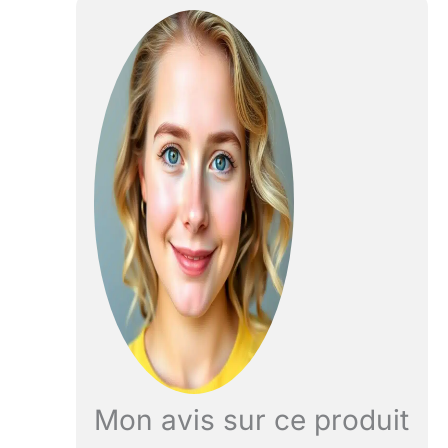
acrylique découpé
sur mesure pour
panneau de
commande, auvent
et moniteur
Comprend la
visserie et le manuel
de montage
(français non
garanti) Boutons de
type américain - 28
mm
Mon avis sur ce produit