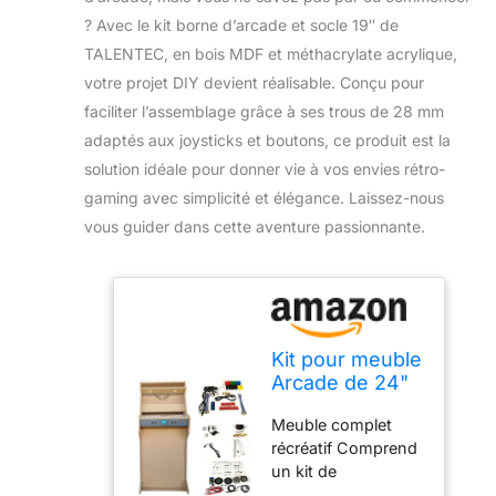
? Avec le kit borne d’arcade et socle 19″ de
TALENTEC, en bois MDF et méthacrylate acrylique,
votre projet DIY devient réalisable. Conçu pour
faciliter l’assemblage grâce à ses trous de 28 mm
adaptés aux joysticks et boutons, ce produit est la
solution idéale pour donner vie à vos envies rétro-
gaming avec simplicité et élégance. Laissez-nous
vous guider dans cette aventure passionnante.
Kit pour meuble
Arcade de 24"
en bois MDF +
Meuble complet
méthacrylate
récréatif Comprend
acrylique +
un kit de
composants.
composants : kit