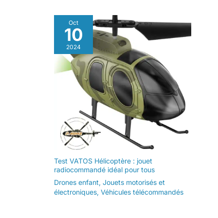
Oct
10
2024
Test VATOS Hélicoptère : jouet
radiocommandé idéal pour tous
Drones enfant
,
Jouets motorisés et
électroniques
,
Véhicules télécommandés