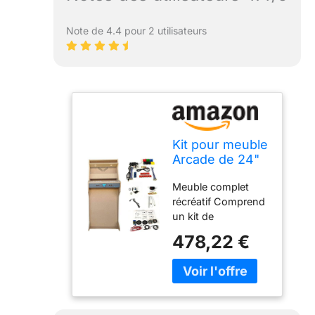
Note de 4.4 pour 2 utilisateurs
Kit pour meuble
Arcade de 24"
en bois MDF +
Meuble complet
méthacrylate
récréatif Comprend
acrylique +
un kit de
composants.
composants : kit
Boutons de 28
478,22 €
sonore,
mm et joystick
commandes,
de type
jyostick, tube LED
espagnol
Comprend du
méthacrylate