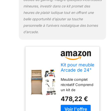
mineures, investir dans ce kit promet des
heures de plaisir ludique tout en offrant une
belle opportunité d’ajouter sa touche
personnelle à l’univers nostalgique des bornes
d’arcade.
Kit pour meuble
Arcade de 24"
en bois MDF +
Meuble complet
méthacrylate
récréatif Comprend
acrylique +
un kit de
composants.
composants : kit
Boutons de 28
478,22 €
sonore,
mm et joystick
commandes,
de type
jyostick, tube LED