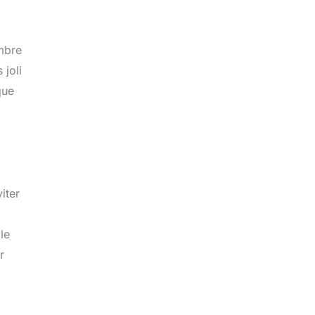
ambre
 joli
que
iter
le
r