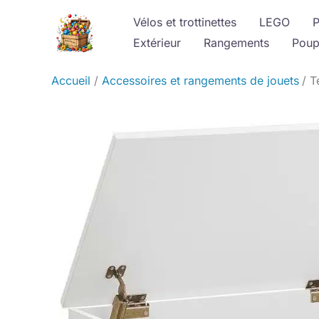
Aller
Vélos et trottinettes
LEGO
P
au
Extérieur
Rangements
Poup
contenu
Accueil
Accessoires et rangements de jouets
T