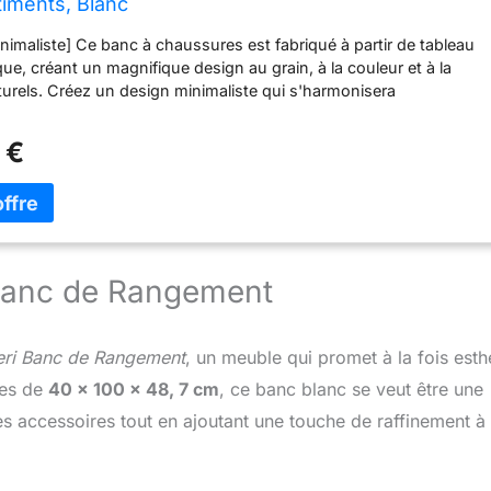
iments, Blanc
nimaliste] Ce banc à chaussures est fabriqué à partir de tableau
que, créant un magnifique design au grain, à la couleur et à la
turels. Créez un design minimaliste qui s'harmonisera
nt avec votre décoration intérieure [Rangement Exceptionnel] Ce
ée mesure 30 x 104 x 60,5 cm et dispose de 16 compartiments
 €
ges, permettant de ranger facilement chaussures pour hommes
Fabriqué en panneaux de particules de haute qualité, ce banc à
 a une capacité de charge de 150 kg et peut accueillir deux
t] Ce banc à chaussures peut être utilisé comme banc d'entrée,
nêtre ou banc de chevet pour ranger chaussures et bottes, ainsi
anger couvertures et livres dans le salon ou la chambre
 Banc de Rangement
ge Facile] Chaque élément du banc chaussures entrée est
vec un numéro de série et peut généralement être assemblé par
en 20 à 30 minutes. Les panneaux en bois du banc sont fabriqué
ri Banc de Rangement
, un meuble qui promet à la fois esth
 bois certifié FSC
ses de
40 x 100 x 48, 7 cm
, ce banc blanc se veut être une
les accessoires tout en ajoutant une touche de raffinement à