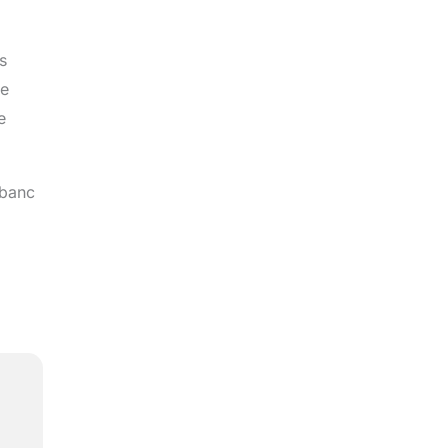
s
ce
e
 banc