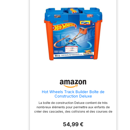
et agrandir votre ville Hot
un looping, un autre saut
vitesse supérieure
Wheels City. (Autres
et deux virages avant
coffrets vendus
d’être à nouveau
séparément.) Placez les
propulsées
deux voitures Hot Wheels
automatiquement.
incluses dans l’ascenseur
Déplacez la barrière de
et montez au deuxième
déviation pour arrêter la
niveau pour les lancer
course ou diriger les
directement sur la piste de
voitures vers d’autres
course côte à côte. Au
défis. Insérez d’autres
troisième niveau, lancez-
voitures dans le
les, toujours en côte à
propulseur pour préparer
côte, dans un looping pour
l’inévitable collision dans
une cascade
les airs. Combien de
spectaculaire, et changez
voitures peuvent faire la
leur trajectoire à l’aide des
course en même temps
barrières de déviation. Un
avant de se percuter de
dragon mangeur de
manière spectaculaire ?
voitures vous attend au
(Une voiture Hot Wheels
quatrième et dernier
incluse ; véhicules
niveau. Lancez les
supplémentaires vendus
Hot Wheels Track Builder Boîte de
voitures Hot Wheels dans
séparément.) Certaines
Construction Deluxe
sa direction. S’il est
parties de la piste se
touché, il fera une chute
plient pour faciliter le
La boîte de construction Deluxe contient de très
vertigineuse jusqu’à la
rangement et le coffret
nombreux éléments pour permettre aux enfants de
base du garage. S’il
contient une poignée pour
créer des cascades, des collisions et des courses de
dévore une voiture, elle
pouvoir le transporter
folie ! Stimulez l’imagination de vos enfants et leur
sera expulsée par le
facilement. Pour les
capacité à résoudre des problèmes avec plus de
derrière du dragon. Les
enfants à partir de 5 ans
54,99 €
trois configurations de circuit possibles. Rangement
enfants peuvent profiter
qui aiment faire la course,
et transport faciles pour emporter le jeu chez les