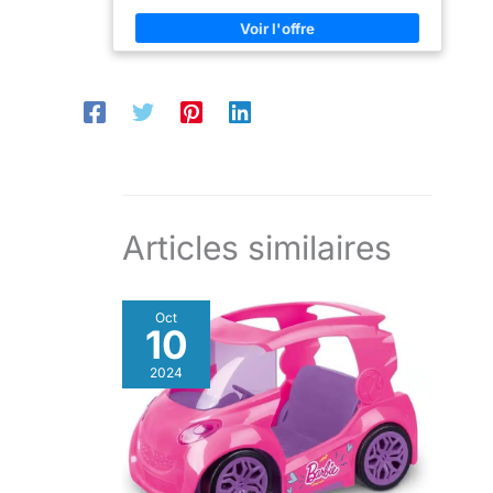
de plus de 50 places de
réaliser des cascades et
copains. Les enfants pourront créer des circuits
stationnement pour ranger
provoquer des collisions
passionnants avec les modèles de construction
facilement leurs voitures
avec leurs voitures Hot
spécial rallye, course en duel et côte-à-côte, ainsi
Hot Wheels. Le Garage
Wheels !
que beaucoup d’autres ! Inclut une base (la boîte),
Ultime Hot Wheels City
des tronçons de piste, des virages inclinés, un
inclut 2 véhicules Hot
couvercle avec zone de carambolage, des lanceurs,
Wheels, ce qui en fait un
une déviation et deux véhicules !
cadeau idéal pour les
enfants à partir de 5 ans.
Articles similaires
Oct
10
2024