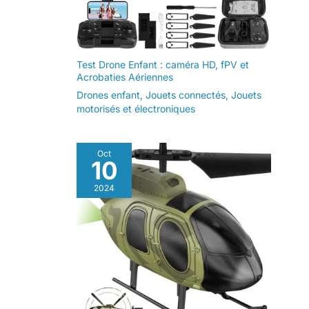
Test Drone Enfant : caméra HD, fPV et
Acrobaties Aériennes
Drones enfant
,
Jouets connectés
,
Jouets
motorisés et électroniques
Oct
10
2024