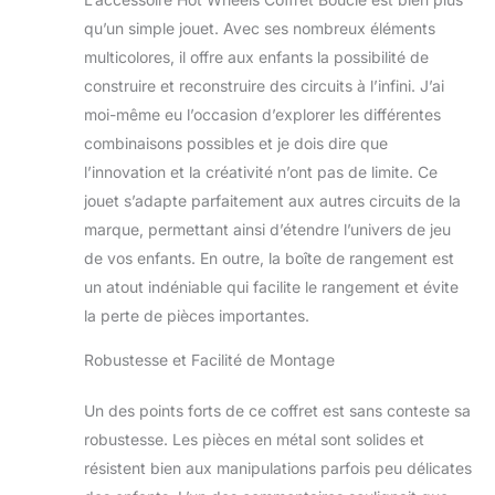
avec 3 mètres de
qu’un simple jouet. Avec ses nombreux éléments
piste hot wheels ​un
multicolores, il offre aux enfants la possibilité de
nombre infini de
construire et reconstruire des circuits à l’infini. J’ai
configurations.
encourage la
moi-même eu l’occasion d’explorer les différentes
réflexion et
combinaisons possibles et je dois dire que
l’expérimentation
l’innovation et la créativité n’ont pas de limite. Ce
pour résoudre des
jouet s’adapte parfaitement aux autres circuits de la
problèmes ​boostez
l’action looping du
marque, permettant ainsi d’étendre l’univers de jeu
coffret looping en
de vos enfants. En outre, la boîte de rangement est
reliant la piste au
un atout indéniable qui facilite le rangement et évite
couvercle à 8
la perte de pièces importantes.
endroits différents.
La base du bac
Robustesse et Facilité de Montage
comprend deux
éléments de
Un des points forts de ce coffret est sans conteste sa
comptage intégrés
ainsi qu’une zone
robustesse. Les pièces en métal sont solides et
de connexion de la
résistent bien aux manipulations parfois peu délicates
piste et des pièces