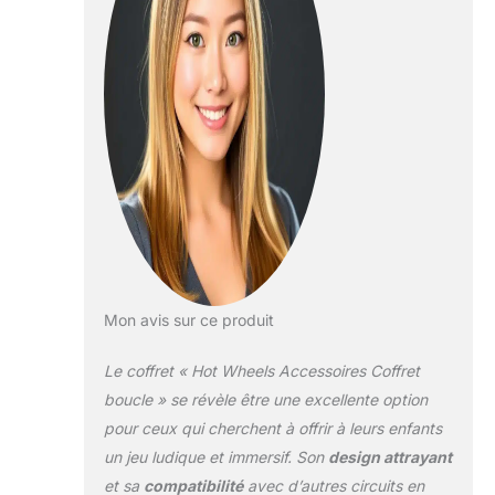
configurations.
encourage la
réflexion et
l’expérimentation
pour résoudre des
problèmes ​boostez
l’action looping du
coffret looping en
reliant la piste au
couvercle à 8
endroits différents.
La base du bac
comprend deux
éléments de
Mon avis sur ce produit
comptage intégrés
ainsi qu’une zone
Le coffret « Hot Wheels Accessoires Coffret
de connexion de la
boucle » se révèle être une excellente option
piste et des pièces
pour ceux qui cherchent à offrir à leurs enfants
supplémentaires
un jeu ludique et immersif. Son
design attrayant
pour passer à la
vitesse supérieure
et sa
compatibilité
avec d’autres circuits en