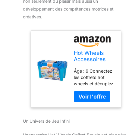
non seulement du plaisir mais aussi un
développement des compétences motrices et
créatives.
Hot Wheels
Accessoires
Coffret boucle,
Âge : 6 Connectez
Boite de
les coffrets hot
construction
wheels et décuplez
jeu pour petites
la créativité de votre
voitures avec
enfant et son esprit
circuit et pistes,
sportif grce à des
Jouet pour
pistes
enfant, FLK90
reconfigurables à
Un Univers de Jeu Infini
l’infini ​une solution
cascades et
rangement idéale
L’accessoire Hot Wheels Coffret Boucle est bien plus