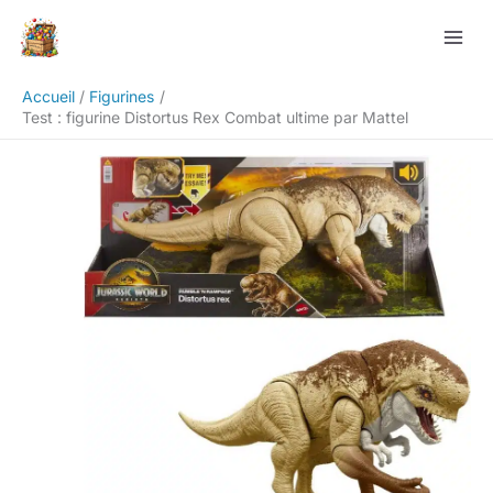
Aller
Rechercher
au
contenu
Accueil
Figurines
Test : figurine Distortus Rex Combat ultime par Mattel