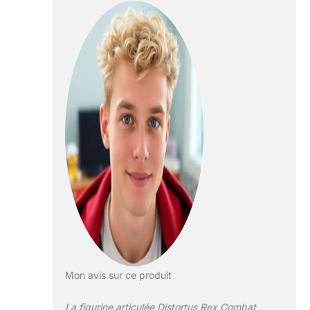
super-méchant
dinosaure est fidèle
au film.
Rugissements à
foison ! Le Distortus
Rex est également
doté d’un
rugissement
intimidant
provenant de sa
tête pour compléter
ses actions
d’attaque ! Attaque
imparable !
Manipulez la queue
de haut en bas
pour déclencher le
claquement de
mâchoires et le
Mon avis sur ce produit
rugissement !
Tournez la queue
La figurine articulée Distortus Rex Combat
pour que tout le