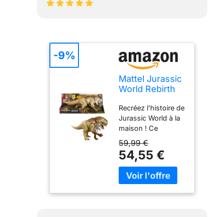
-9%
Mattel Jurassic
World Rebirth
Figurine
Recréez l’histoire de
Distortus Rex
Jurassic World à la
Rumble N
maison ! Ce
Rampage
Distortus Rex
59,99 €
Combat ultime
54,55 €
vous plonge dans
l’action et les
frissons de Jurassic
World :
Renaissance. La
conception de ce