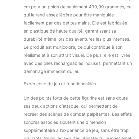
Tournez la queue
cm pour un poids de seulement 499,99 grammes, ce
pour que tout le
qui la rend assez légère pour être manipulée
torse avant bouge
et entraîne des
facilement par des petites mains. Elle est fabriquée
mouvements de
en plastique de haute qualité, garantissant sa
bras frénétiques !
durabilité même lors des aventures les plus intenses.
Une excellente idée
Le produit est multicolore, ce qui contribue à son
de cadeau ! Ce
Distortus Rex est
réalisme et à son attrait visuel. De plus, elle est livrée
une excellente idée
avec des piles rechargeables incluses, permettant un
de cadeau pour
démarrage immédiat du jeu.
tous les amateurs
de dinosaures à
Expérience de jeu et fonctionnalités
partir de 4 ans, en
particulier s’ils sont
Un des points forts de cette figurine est sans doute
fans de Jurassic
ses deux actions d’attaque, qui permettent de
World. Scannez et
collectionnez ! Dans
recréer des scènes de combat palpitantes. Les effets
l’application gratuite
sonores associés ajoutent une dimension
Jurassic World Play,
supplémentaire à l’expérience de jeu, sans être trop
scannez le code
bruyants. Selon les avis des utilisateurs, le jouet émet