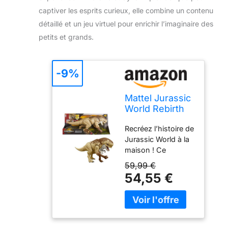
captiver les esprits curieux, elle combine un contenu
détaillé et un jeu virtuel pour enrichir l’imaginaire des
petits et grands.
-9%
Mattel Jurassic
World Rebirth
Figurine
Recréez l’histoire de
Distortus Rex
Jurassic World à la
Rumble N
maison ! Ce
Rampage
Distortus Rex
59,99 €
Combat ultime
54,55 €
vous plonge dans
l’action et les
frissons de Jurassic
World :
Renaissance. La