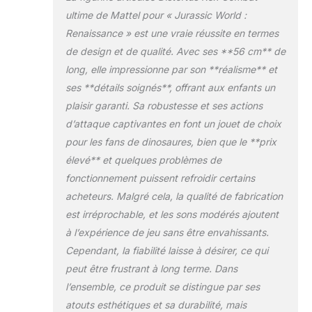
torse avant bouge
ultime de Mattel pour « Jurassic World :
et entraîne des
Renaissance » est une vraie réussite en termes
mouvements de
de design et de qualité. Avec ses **56 cm** de
bras frénétiques !
long, elle impressionne par son **réalisme** et
Une excellente idée
de cadeau ! Ce
ses **détails soignés**, offrant aux enfants un
Distortus Rex est
plaisir garanti. Sa robustesse et ses actions
une excellente idée
d’attaque captivantes en font un jouet de choix
de cadeau pour
pour les fans de dinosaures, bien que le **prix
tous les amateurs
de dinosaures à
élevé** et quelques problèmes de
partir de 4 ans, en
fonctionnement puissent refroidir certains
particulier s’ils sont
acheteurs. Malgré cela, la qualité de fabrication
fans de Jurassic
est irréprochable, et les sons modérés ajoutent
World. Scannez et
à l’expérience de jeu sans être envahissants.
collectionnez ! Dans
l’application gratuite
Cependant, la fiabilité laisse à désirer, ce qui
Jurassic World Play,
peut être frustrant à long terme. Dans
scannez le code
l’ensemble, ce produit se distingue par ses
présent sur la patte
atouts esthétiques et sa durabilité, mais
du dinosaure à