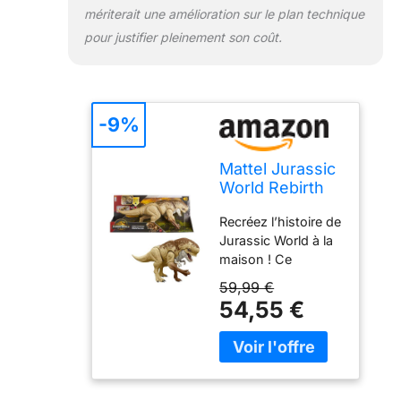
l’aide d’un appareil
mériterait une amélioration sur le plan technique
connecté
pour justifier pleinement son coût.
compatible (non
inclus) pour
débloquer des
activités en réalité
-9%
augmentée et
constituer une
collection de
Mattel Jurassic
dinosaures
World Rebirth
numériques !
Figurine
Course-poursuite
Recréez l’histoire de
Distortus Rex
ultime : détruisez
Jurassic World à la
Rumble N
tout sur votre
maison ! Ce
Rampage
passage ! Dans le
Distortus Rex
59,99 €
nouveau jeu que
Combat ultime
54,55 €
propose
vous plonge dans
l’application, faites
l’action et les
la course avec
frissons de Jurassic
différents véhicules
World :
sur terre, dans les
Renaissance. La