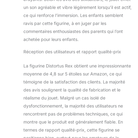
présent sur la patte
du dinosaure à
un son agréable et vibre légèrement lorsqu’il est actif,
l’aide d’un appareil
ce qui renforce l’immersion. Les enfants semblent
connecté
ravis par cette figurine, à en juger par les
compatible (non
commentaires enthousiastes des parents qui l’ont
inclus) pour
débloquer des
achetée pour leurs enfants.
activités en réalité
Réception des utilisateurs et rapport qualité-prix
augmentée et
constituer une
collection de
La figurine Distortus Rex obtient une impressionnante
dinosaures
moyenne de 4,8 sur 5 étoiles sur Amazon, ce qui
numériques !
témoigne de la satisfaction des clients. La majorité
Course-poursuite
des avis soulignent la qualité de fabrication et le
ultime : détruisez
tout sur votre
réalisme du jouet. Malgré un cas isolé de
passage ! Dans le
dysfonctionnement, la majorité des utilisateurs ne
nouveau jeu que
rencontrent pas de problèmes techniques, ce qui
propose
montre que le produit est généralement fiable. En
l’application, faites
la course avec
termes de rapport qualité-prix, cette figurine se
différents véhicules
positionne bien, surtout pour les amateurs de la