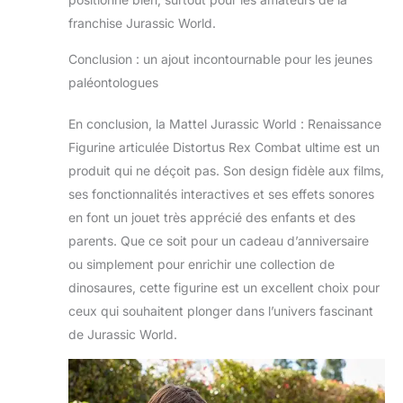
sur terre, dans les
franchise Jurassic World.
airs et en mer, et
jouez à un jeu de tir
Conclusion : un ajout incontournable pour les jeunes
renversant pour
paléontologues
extraire l’ADN des
dinosaures !
En conclusion, la Mattel Jurassic World : Renaissance
Figurine articulée Distortus Rex Combat ultime est un
produit qui ne déçoit pas. Son design fidèle aux films,
ses fonctionnalités interactives et ses effets sonores
en font un jouet très apprécié des enfants et des
parents. Que ce soit pour un cadeau d’anniversaire
ou simplement pour enrichir une collection de
dinosaures, cette figurine est un excellent choix pour
ceux qui souhaitent plonger dans l’univers fascinant
de Jurassic World.