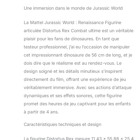
conception de ce
Une immersion dans le monde de Jurassic World
super-méchant
dinosaure est fidèle
La Mattel Jurassic World : Renaissance Figurine
au film.
articulée Distortus Rex Combat ultime est un véritable
Rugissements à
foison ! Le Distortus
plaisir pour les fans de dinosaures. En tant que
Rex est également
testeur professionnel, j’ai eu l’occasion de manipuler
doté d’un
cet impressionnant dinosaure de 56 cm de long, et je
rugissement
dois dire que le réalisme est au rendez-vous. Le
intimidant
provenant de sa
design soigné et les détails minutieux s’inspirent
tête pour compléter
directement du film, offrant une expérience de jeu
ses actions
véritablement immersive. Avec ses actions d’attaque
d’attaque ! Attaque
dynamiques et ses effets sonores, cette figurine
imparable !
Manipulez la queue
promet des heures de jeu captivant pour les enfants
de haut en bas
à partir de 4 ans.
pour déclencher le
claquement de
Caractéristiques techniques et design
mâchoires et le
rugissement !
La figurine Distortus Rex mesure 11,43 x 55,88 x 25,4