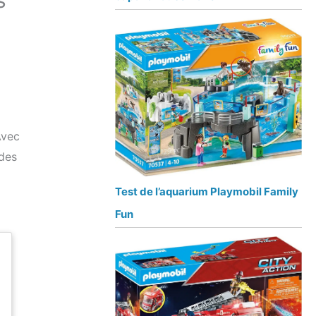
s
Avec
 des
Test de l’aquarium Playmobil Family
Fun