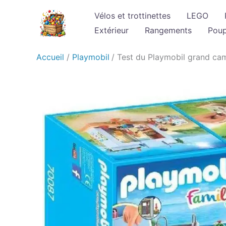
Aller
Vélos et trottinettes
LEGO
au
Extérieur
Rangements
Pou
contenu
Accueil
Playmobil
Test du Playmobil grand camp