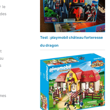
 le
 des
Test : playmobil château forteresse
du dragon
t
su
s
ines