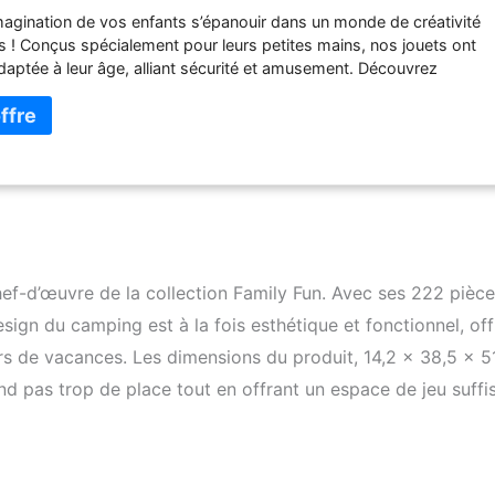
imagination de vos enfants s’épanouir dans un monde de créativité
es ! Conçus spécialement pour leurs petites mains, nos jouets ont
adaptée à leur âge, alliant sécurité et amusement. Découvrez
 haute qualité et le design robuste de nos jouets assurent des
durables. Le nettoyage des pièces (sans autocollants) se fait
 sous l’eau courante, sans recours à des agents chimiques. La
met de monter facilement les jouets avec l’aide des parents.
f-d’œuvre de la collection Family Fun. Avec ses 222 pièces
ign du camping est à la fois esthétique et fonctionnel, off
rs de vacances. Les dimensions du produit, 14,2 x 38,5 x 5
nd pas trop de place tout en offrant un espace de jeu suffi