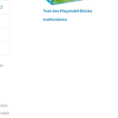
€)
Test des Playmobil Bricks
multicolores
un
amis
mobil