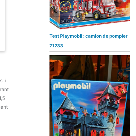
Test Playmobil : camion de pompier
71233
, il
rant
1,5
sant