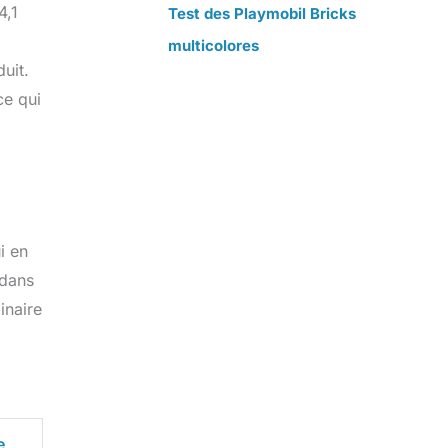
4,1
Test des Playmobil Bricks
multicolores
uit.
ce qui
i en
 dans
inaire
e