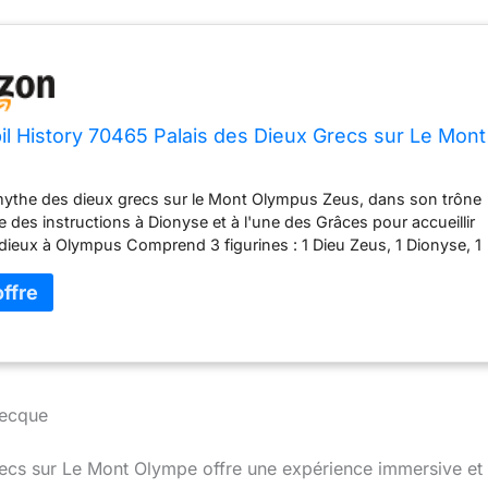
l History 70465 Palais des Dieux Grecs sur Le Mont
mythe des dieux grecs sur le Mont Olympus Zeus, dans son trône
e des instructions à Dionyse et à l'une des Grâces pour accueillir
 dieux à Olympus Comprend 3 figurines : 1 Dieu Zeus, 1 Dionyse, 1
nsemble comprend Pegasus, une table royale avec 3 chaises, un
nclinable, une harpe et de nombreux accessoires
recque
ecs sur Le Mont Olympe offre une expérience immersive et