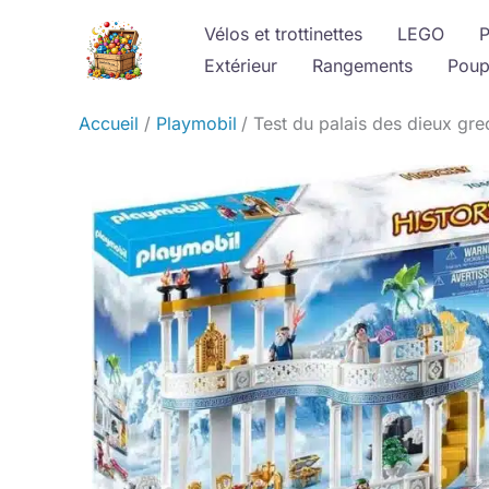
Aller
Vélos et trottinettes
LEGO
P
au
Extérieur
Rangements
Poup
contenu
Accueil
Playmobil
Test du palais des dieux gr