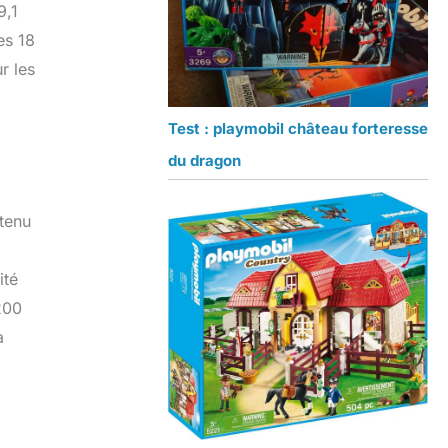
9,1
es 18
r les
Test : playmobil château forteresse
du dragon
ntenu
ité
200
a