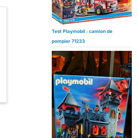
Test Playmobil : camion de
pompier 71233