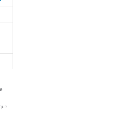
de
que.