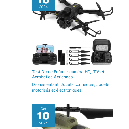
et vous fournir des solutions
2024
précises afin de garantir le
fonctionnement stable de votre
drone.
Test Drone Enfant : caméra HD, fPV et
Acrobaties Aériennes
Drones enfant
,
Jouets connectés
,
Jouets
motorisés et électroniques
Oct
10
2024