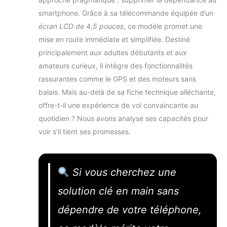
smartphone. Grâce à sa télécommande équipée d’un
écran LCD de 4,5 pouces
, ce modèle promet une
mise en route immédiate et simplifiée. Destiné
principalement aux adultes débutants et aux
amateurs curieux, il intègre des fonctionnalités
rassurantes comme le GPS et des moteurs sans
balais. Mais au-delà de sa fiche technique alléchante,
offre-t-il une expérience de vol convaincante au
quotidien ? Nous avons analysé ses capacités pour
voir s’il tient ses promesses.
Si vous cherchez une
solution clé en main sans
dépendre de votre téléphone,