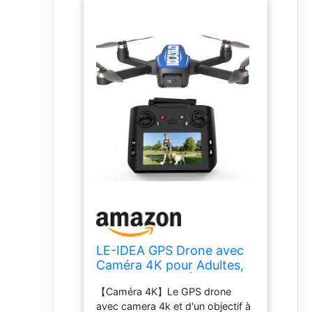
LE-IDEA GPS Drone avec
Caméra 4K pour Adultes,
Drone 4k avec Écran 4,5
【Caméra 4K】Le GPS drone
Pouces, Retour Intelligent
avec camera 4k et d'un objectif à
GPS, Fonction Follow Me,