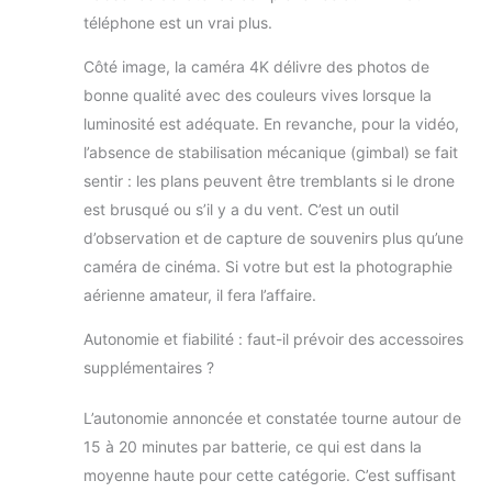
quotidien ou les
téléphone est un vrai plus.
dysfonctionnements de l'appareil,
notre équipe d'assistance est à
Côté image, la caméra 4K délivre des photos de
votre disposition pour vous aider et
bonne qualité avec des couleurs vives lorsque la
vous fournir des solutions précises
afin de garantir le fonctionnement
luminosité est adéquate. En revanche, pour la vidéo,
stable de votre drone.
l’absence de stabilisation mécanique (gimbal) se fait
sentir : les plans peuvent être tremblants si le drone
est brusqué ou s’il y a du vent. C’est un outil
d’observation et de capture de souvenirs plus qu’une
caméra de cinéma. Si votre but est la photographie
aérienne amateur, il fera l’affaire.
Autonomie et fiabilité : faut-il prévoir des accessoires
supplémentaires ?
L’autonomie annoncée et constatée tourne autour de
15 à 20 minutes par batterie, ce qui est dans la
moyenne haute pour cette catégorie. C’est suffisant