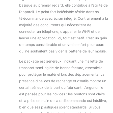
paramètres de vol et le niveau de
basique au premier regard, elle contribue à l’agilité de
batterie. L'opérateur n'a pas besoin
l’appareil. Le point fort indéniable réside dans sa
de regarder constamment son
smartphone, mais peut rapidement
télécommande avec écran intégré. Contrairement à la
voir l'état en temps réel du drone sur
majorité des concurrents qui nécessitent de
l'écran. Cela augmente l'efficacité
connecter un téléphone, d’appairer le Wi-Fi et de
opérationnelle et minimise les
lancer une application, ici, tout est natif. C’est un gain
erreurs causées par des
consultations d'informations
de temps considérable et un vrai confort pour ceux
retardées. 【GPS Smart Return】 Le
qui ne souhaitent pas vider la batterie de leur mobile.
drone avec écran est équipé d'un
système GPS. Lorsqu'il détecte un
Le package est généreux, incluant une mallette de
faible niveau de batterie, il planifie
transport semi-rigide de bonne facture, essentielle
automatiquement un itinéraire de
pour protéger le matériel lors des déplacements. La
retour afin d'éviter les atterrissages
présence d’hélices de rechange et d’outils montre un
d'urgence dus à une panne de
courant. En cas de perte de signal, il
certain sérieux de la part du fabricant. L’ergonomie
amorce immédiatement le retour, ce
est pensée pour les novices : les boutons sont clairs
qui minimise le risque de perte de
et la prise en main de la radiocommande est intuitive,
l'appareil et améliore
bien que ses plastiques soient standards. Si vous
considérablement la sécurité du vol.
【Fonctions GPS】 Grâce à une