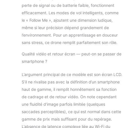
seule touche rend ces opérations
perte de signal ou de batterie faible, fonctionnent
remarquablement faciles. 【Moteurs
efficacement. Les modes de vol intelligents, comme
Sans Balais】 Équipé de puissants
le « Follow Me », ajoutent une dimension ludique,
moteurs sans balais, ce drone offre
même si leur précision dépend grandement de
une durée de vie plus longue, une
consommation d'énergie réduite et
l’environnement. Pour un apprentissage en douceur
une expérience de vol plus
sans stress, ce drone remplit parfaitement son rôle.
silencieuse et plus fluide par rapport
aux moteurs à balais traditionnels.
Qualité vidéo et retour écran — peut-on se passer de
Ces moteurs fournissent une
smartphone ?
puissance durable et robuste tout
en offrant une triple résistance au
L’argument principal de ce modèle est son écran LCD.
vent, ce qui permet au drone de
S’il ne rivalise pas avec la définition d’un smartphone
faire face sans effort aux rafales de
vent soudaines à l'extérieur et de
haut de gamme, il remplit honnêtement sa fonction
maintenir une attitude de vol.
de cadrage et de retour vidéo. On note cependant
【Équipe d'assistance à la
une fluidité d’image parfois limitée (quelques
clientèle】LE-IDEA dispose d'une
saccades perceptibles), ce qui est normal dans cette
équipe d'assistance à la clientèle
dédiée. Si vous avez des questions
gamme de prix mais suffisant pour du repérage.
concernant le fonctionnement
L’absence de latence complexe liée au Wi-Fi du