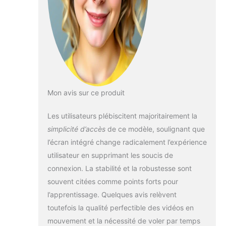
mais peut rapidement voir l'état
en temps réel du drone sur
l'écran. Cela augmente l'efficacité
opérationnelle et minimise les
erreurs causées par des
consultations d'informations
retardées. 【GPS Smart Return】
Le drone avec écran est équipé
d'un système GPS. Lorsqu'il
Mon avis sur ce produit
détecte un faible niveau de
batterie, il planifie
Les utilisateurs plébiscitent majoritairement la
automatiquement un itinéraire de
simplicité d’accès
de ce modèle, soulignant que
retour afin d'éviter les
atterrissages d'urgence dus à une
l’écran intégré change radicalement l’expérience
panne de courant. En cas de
utilisateur en supprimant les soucis de
perte de signal, il amorce
connexion. La stabilité et la robustesse sont
immédiatement le retour, ce qui
souvent citées comme points forts pour
minimise le risque de perte de
l'appareil et améliore
l’apprentissage. Quelques avis relèvent
considérablement la sécurité du
toutefois la qualité perfectible des vidéos en
vol. 【Fonctions GPS】 Grâce à
mouvement et la nécessité de voler par temps
une technologie GPS avancée, le