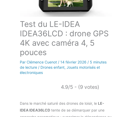
Test du LE-IDEA
IDEA36LCD : drone GPS
4K avec caméra 4, 5
pouces
Par
Clémence Cuenot
/
14 février 2026
/
5 minutes
de lecture
/
Drones enfant
,
Jouets motorisés et
électroniques
4.9/5 - (9 votes)
Dans le marché saturé des drones de loisir, le
LE-
IDEA IDEA36LCD
tente de se démarquer par une
approche pragmatique : supprimer la dépendance au