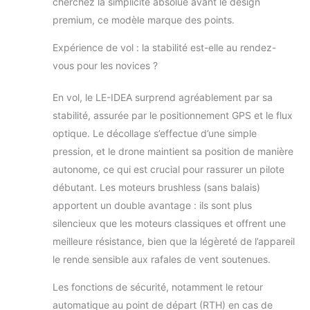
cherchez la simplicité absolue avant le design
technologie GPS avancée, le drone
premium, ce modèle marque des points.
adulte prend en charge plusieurs
modes de vol intelligents. « Follow
Expérience de vol : la stabilité est-elle au rendez-
Me » suit avec précision les objets
vous pour les novices ?
en mouvement ; « Waypoint Flight »
permet de naviguer sur des
En vol, le LE-IDEA surprend agréablement par sa
itinéraires prédéfinis d'un simple
stabilité, assurée par le positionnement GPS et le flux
toucher sur l'écran ; « Orbit Flight »
maintient un cercle constant autour
optique. Le décollage s’effectue d’une simple
de cibles spécifiques et prend des
pression, et le drone maintient sa position de manière
photos sous différents angles.
autonome, ce qui est crucial pour rassurer un pilote
【Utilisation Conviviale pour les
débutant. Les moteurs brushless (sans balais)
Débutants】 Le drone camera
dispose de modes spécialement
apportent un double avantage : ils sont plus
conçus pour les débutants. Trois
silencieux que les moteurs classiques et offrent une
niveaux de vitesse permettent de
meilleure résistance, bien que la légèreté de l’appareil
passer d'un mode débutant stable ;
le rende sensible aux rafales de vent soutenues.
le mode sans tête élimine les
commandes de direction complexes
Les fonctions de sécurité, notamment le retour
et simplifie la logique de vol ; tandis
automatique au point de départ (RTH) en cas de
que le décollage/atterrissage en une