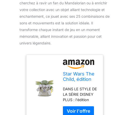
cherchez à ravir un fan du Mandalorian ou à enrichir
votre collection avec un objet alliant technologie et
enchantement, ce jouet avec ses 25 combinaisons de
sons et mouvements est la solution idéale. Il
transforme chaque instant de jeu en un moment
mémorable, alliant innovation et passion pour cet
univers légendaire.
Star Wars The
Child, édition
animatronique
DANS LE STYLE DE
avec Plus de 25
LA SÉRIE DISNEY
Combinaisons
PLUS : l'édition
de Sons et
électronique Star
mouvements,
Wars Kind s'inspire
Jouet The