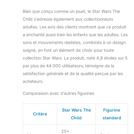
des yeux qui
s'ouvrent et se
Bien que conçu comme un jouet, le Star Wars The
ferment, etc SONS
Child s’adresse également aux collectionneurs
INSPIRÉS PAR LA
adultes. Les avis des clients montrent que ce produit
SÉRIE : lorsque
a enchanté aussi bien les enfants que les adultes. Les
l'enfant touche la
tête de l'édition
sons et mouvements réalistes, combinés à un design
électronique, des
soigné, en font un élément de choix pour toute
effets sonores
collection Star Wars. Le produit, noté 4,8 étoiles sur 5
inspirés par The
par plus de 44 000 utilisateurs, témoigne de la
Mandalorian sont
activés, y compris
satisfaction générale et de la qualité perçue par les
la joie et l'excitation,
acheteurs.
les ricanements et
les babillages, la
Comparaison avec d’autres figurines
fatigue et le
sommeil
Star Wars The
Figurine
Critère
Child
standard
25+