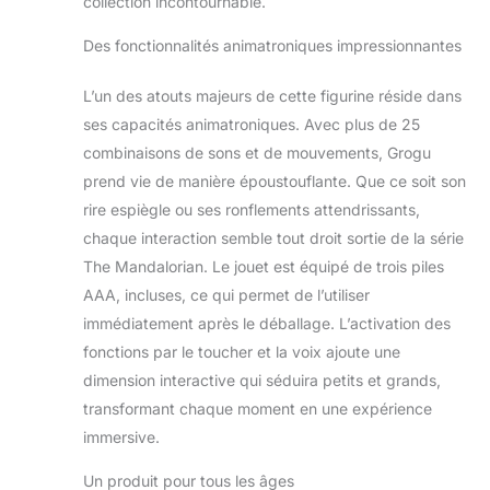
collection incontournable.
garçons et les filles
de 5 ans et plus
Des fonctionnalités animatroniques impressionnantes
adoreront caresser
3 fois la tête de la
L’un des atouts majeurs de cette figurine réside dans
figurine
ses capacités animatroniques. Avec plus de 25
électronique Kind
combinaisons de sons et de mouvements, Grogu
Edition pour activer
les effets du
prend vie de manière époustouflante. Que ce soit son
pouvoir, de sorte
rire espiègle ou ses ronflements attendrissants,
que la figurine
chaque interaction semble tout droit sortie de la série
électronique lève le
The Mandalorian. Le jouet est équipé de trois piles
bras, ferme les yeux
AAA, incluses, ce qui permet de l’utiliser
et soupire FIGURE
ANIMÉE : dispose
immédiatement après le déballage. L’activation des
de mouvements
fonctions par le toucher et la voix ajoute une
motorisés, y
dimension interactive qui séduira petits et grands,
compris une tête
transformant chaque moment en une expérience
qui se déplace de
haut en bas, des
immersive.
oreilles qui bougent
d'avant en arrière,
Un produit pour tous les âges