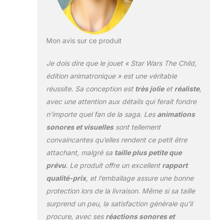
"sieste de la Force"
ACTIVATION DU
POUVOIR : les
garçons et les filles
Mon avis sur ce produit
de 5 ans et plus
adoreront caresser
Je dois dire que le jouet « Star Wars The Child,
3 fois la tête de la
édition animatronique » est une véritable
figurine
réussite. Sa conception est
très jolie
et
réaliste
,
électronique Kind
avec une attention aux détails qui ferait fondre
Edition pour activer
les effets du
n’importe quel fan de la saga. Les
animations
pouvoir, de sorte
sonores et visuelles
sont tellement
que la figurine
convaincantes qu’elles rendent ce petit être
électronique lève le
attachant, malgré sa
taille plus petite que
bras, ferme les yeux
et soupire FIGURE
prévu
. Le produit offre un excellent
rapport
ANIMÉE : dispose
qualité-prix
, et l’emballage assure une bonne
de mouvements
protection lors de la livraison. Même si sa taille
motorisés, y
surprend un peu, la satisfaction générale qu’il
compris une tête
qui se déplace de
procure, avec ses
réactions sonores et