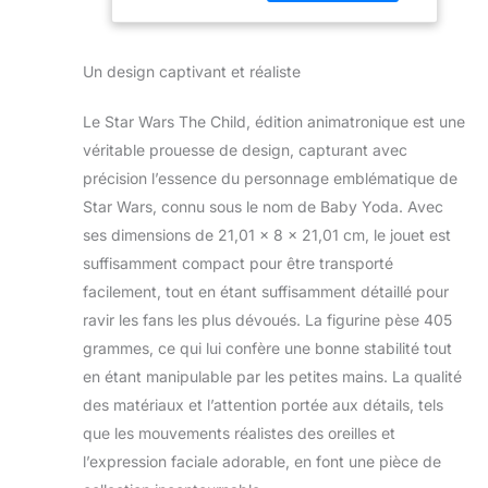
du personnage
Mandalorian
préféré des fans de
The Mandalorian et
Un design captivant et réaliste
comprend un collier
mandalorien
amovible et une
Le Star Wars The Child, édition animatronique est une
robe textile
véritable prouesse de design, capturant avec
premium NICKER
précision l’essence du personnage emblématique de
DE POUVOIR : le
Star Wars, connu sous le nom de Baby Yoda. Avec
maniement de la
Force demande
ses dimensions de 21,01 x 8 x 21,01 cm, le jouet est
beaucoup d'énergie
suffisamment compact pour être transporté
et entraîne chez
facilement, tout en étant suffisamment détaillé pour
l'enfant un grand
ravir les fans les plus dévoués. La figurine pèse 405
besoin de repos.
Lorsque la figurine
grammes, ce qui lui confère une bonne stabilité tout
d'enfant est
en étant manipulable par les petites mains. La qualité
allongée, elle ferme
des matériaux et l’attention portée aux détails, tels
les yeux et fait une
que les mouvements réalistes des oreilles et
"sieste de la Force"
l’expression faciale adorable, en font une pièce de
ACTIVATION DU
POUVOIR : les