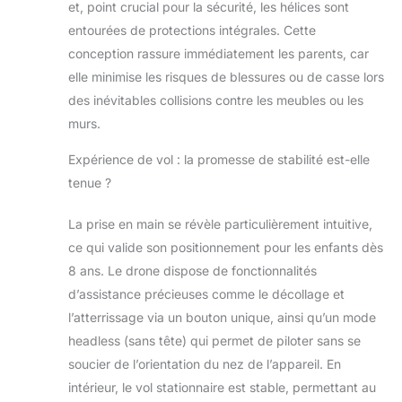
et, point crucial pour la sécurité, les hélices sont
transmission vidéo en temps réel,
ce qui signifie que les enfants
entourées de protections intégrales. Cette
peuvent visualiser sans effort des
conception rassure immédiatement les parents, car
séquences vidéo en temps réel via
elle minimise les risques de blessures ou de casse lors
un téléphone mobile connecté.
des inévitables collisions contre les meubles ou les
【 Longue durée de vol 】-- Fourni
avec deux batteries, la durée de vol
murs.
totale de ce drone est de 16
minutes (8 minutes/par batterie).
Expérience de vol : la promesse de stabilité est-elle
C'est suffisamment de temps pour
tenue ?
que les enfants profitent du plaisir
de piloter.
La prise en main se révèle particulièrement intuitive,
ce qui valide son positionnement pour les enfants dès
8 ans. Le drone dispose de fonctionnalités
d’assistance précieuses comme le décollage et
l’atterrissage via un bouton unique, ainsi qu’un mode
headless (sans tête) qui permet de piloter sans se
soucier de l’orientation du nez de l’appareil. En
intérieur, le vol stationnaire est stable, permettant au