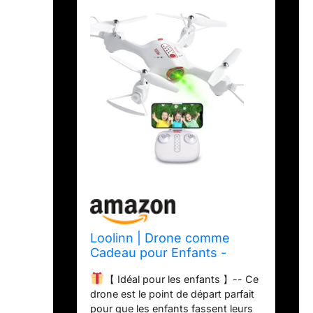
Loolinn | Drone comme
Cadeau pour Enfants -
Drone avec Camera,
【 Idéal pour les enfants 】-- Ce
Transmission Vidéo en
drone est le point de départ parfait
Temps Réel, Très Facile à
pour que les enfants fassent leurs
Piloter, Lumières