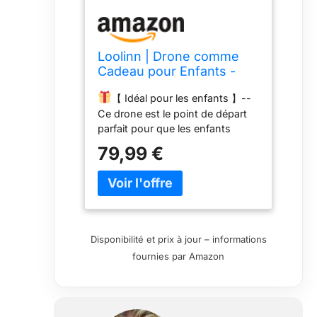
Loolinn | Drone comme
Cadeau pour Enfants -
Drone avec Camera,
【 Idéal pour les enfants 】--
Transmission Vidéo en
Ce drone est le point de départ
Temps Réel, Très Facile à
parfait pour que les enfants
Piloter, Lumières
fassent leurs premiers pas dans
LED/Certification C0
79,99 €
le monde des drones. Apprendre
Approuvée(Cadeau pour
à piloter est simple et sécurisé.
Garçons et Filles)
Ce drone est un excellent choix
comme cadeau de Noël ou
d'anniversaire. Les enfants vont
adorer！
【 Beaucoup
Disponibilité et prix à jour – informations
d’amusement 】-- Ce drone
fournies par Amazon
fantastique est capable
d'effectuer des cascades et des
itinéraires de vol personnalisés
donnant aux enfants l’excitation