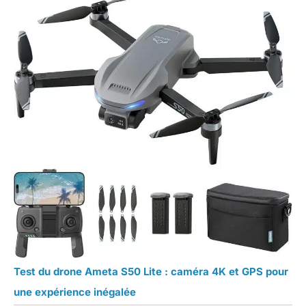
Test du drone Ameta S50 Lite : caméra 4K et GPS pour
une expérience inégalée