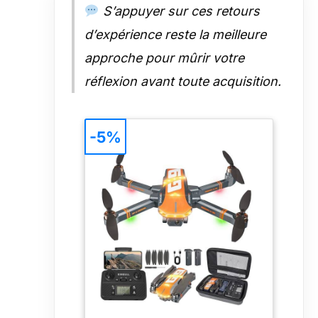
S’appuyer sur ces retours
allons vous offrir la solution
satisfaire.
d’expérience reste la meilleure
approche pour mûrir votre
réflexion avant toute acquisition.
-5%