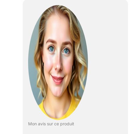
en cas de perte de signal, de
dépassement de la portée ou de
batterie faible. Le positionnement
par flux optique assure un vol
stationnaire précis, tandis que le
mode sans tête et les
commandes à une touche le
rendent intuitif pour les
débutants comme. Autonomie
de 45 minutes avec moteur sans
balais : Ce drone est équipé de 2
batteries intelligentes offrant
jusqu'à 45 minutes d'autonomie.
Ses moteurs sans balais
procurent une grande vitesse et
une meilleure stabilité face au
vent. Le fonctionnement
silencieux garantit des
performances stables même par
conditions météorologiques
Mon avis sur ce produit
difficiles. Suiveur Intelligent GPS