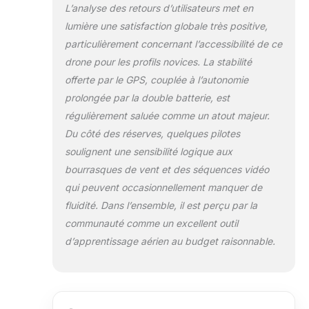
Multifonction : Il propose des
L’analyse des retours d’utilisateurs met en
modes intelligents comme le
lumière une satisfaction globale très positive,
suivi automatique, le vol sur
particulièrement concernant l’accessibilité de ce
trajectoire prédéfinie et
drone pour les profils novices. La stabilité
l'encerclement de cible, associés
au positionnement GPS pour
offerte par le GPS, couplée à l’autonomie
obtenir des prises de vue
prolongée par la double batterie, est
diversifiées et satisfaire les
régulièrement saluée comme un atout majeur.
besoins de photographie
Du côté des réserves, quelques pilotes
aérienne créative. Drone
Radiocommandé Portable Pro :
soulignent une sensibilité logique aux
Télécommande à écran intégré
bourrasques de vent et des séquences vidéo
affichant en direct la puissance,
qui peuvent occasionnellement manquer de
la distance, la vitesse et autres
fluidité. Dans l’ensemble, il est perçu par la
données ; châssis pliable avec
un sac de rangement inclus,
communauté comme un excellent outil
poids inférieur à 250 grammes,
d’apprentissage aérien au budget raisonnable.
idéal pour les adultes, les
voyages et les activités
extérieures.vous pouvez nous
contacter à tout moment s'il y a
n'importe quel problème, nous