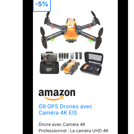
-5%
G9 GPS Drones avec
Caméra 4K EIS
professionnel pour Enfant
Drone avec Caméra 4K
et Adultes, 45 Mins de Vol,
Professionnel : La caméra UHD 4K
Moteur sans Balais,