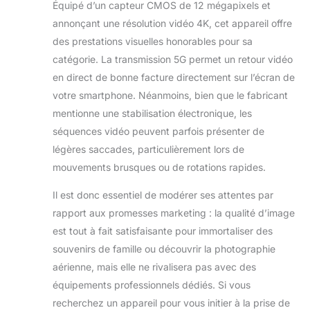
Équipé d’un capteur CMOS de 12 mégapixels et
distance, la vitesse et autres
annonçant une résolution vidéo 4K, cet appareil offre
données ; châssis pliable avec un
sac de rangement inclus, poids
des prestations visuelles honorables pour sa
inférieur à 250 grammes, idéal pour
catégorie. La transmission 5G permet un retour vidéo
les adultes, les voyages et les
en direct de bonne facture directement sur l’écran de
activités extérieures.vous pouvez
votre smartphone. Néanmoins, bien que le fabricant
nous contacter à tout moment s'il y
a n'importe quel problème, nous
mentionne une stabilisation électronique, les
allons vous offrir la solution
séquences vidéo peuvent parfois présenter de
satisfaire.
légères saccades, particulièrement lors de
mouvements brusques ou de rotations rapides.
Il est donc essentiel de modérer ses attentes par
rapport aux promesses marketing : la qualité d’image
est tout à fait satisfaisante pour immortaliser des
souvenirs de famille ou découvrir la photographie
aérienne, mais elle ne rivalisera pas avec des
équipements professionnels dédiés. Si vous
recherchez un appareil pour vous initier à la prise de