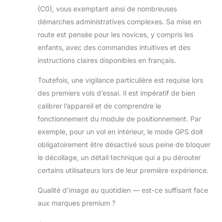
avec moteur sans balais : Ce drone
(C0), vous exemptant ainsi de nombreuses
est équipé de 2 batteries
démarches administratives complexes. Sa mise en
intelligentes offrant jusqu'à 45
minutes d'autonomie. Ses moteurs
route est pensée pour les novices, y compris les
sans balais procurent une grande
enfants, avec des commandes intuitives et des
vitesse et une meilleure stabilité
instructions claires disponibles en français.
face au vent. Le fonctionnement
silencieux garantit des
Toutefois, une vigilance particulière est requise lors
performances stables même par
des premiers vols d’essai. Il est impératif de bien
conditions météorologiques
difficiles. Suiveur Intelligent GPS
calibrer l’appareil et de comprendre le
Multifonction : Il propose des
fonctionnement du module de positionnement. Par
modes intelligents comme le suivi
exemple, pour un vol en intérieur, le mode GPS doit
automatique, le vol sur trajectoire
obligatoirement être désactivé sous peine de bloquer
prédéfinie et l'encerclement de
cible, associés au positionnement
le décollage, un détail technique qui a pu dérouter
GPS pour obtenir des prises de vue
certains utilisateurs lors de leur première expérience.
diversifiées et satisfaire les besoins
de photographie aérienne créative.
Qualité d’image au quotidien — est-ce suffisant face
Drone Radiocommandé Portable
aux marques premium ?
Pro : Télécommande à écran intégré
affichant en direct la puissance, la