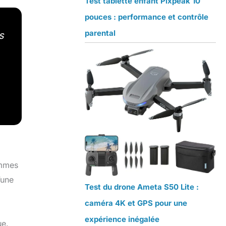
Test tablette enfant Pixpeak 10
pouces : performance et contrôle
parental
s
ammes
’une
Test du drone Ameta S50 Lite :
caméra 4K et GPS pour une
expérience inégalée
ue.