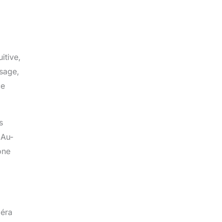
itive,
ssage,
ce
s
 Au-
one
méra