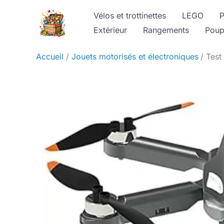
Aller
Vélos et trottinettes
LEGO
P
au
Extérieur
Rangements
Poup
contenu
Accueil
Jouets motorisés et électroniques
Test