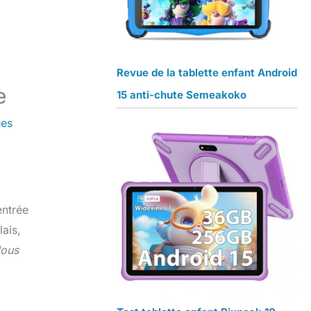
Revue de la tablette enfant Android
e
15 anti-chute Semeakoko
ues
entrée
ais,
ous