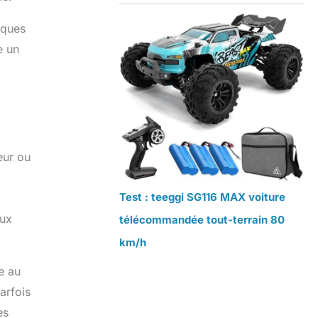
sques
e un
eur ou
Test : teeggi SG116 MAX voiture
eux
télécommandée tout-terrain 80
km/h
e au
arfois
es