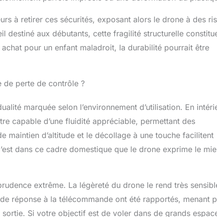
urs à retirer ces sécurités, exposant alors le drone à des ri
destiné aux débutants, cette fragilité structurelle constitu
achat pour un enfant maladroit, la durabilité pourrait être
e de perte de contrôle ?
lité marquée selon l’environnement d’utilisation. En intéri
tre capable d’une fluidité appréciable, permettant des
maintien d’altitude et le décollage à une touche facilitent
C’est dans ce cadre domestique que le drone exprime le mi
e prudence extrême. La légèreté du drone le rend très sensibl
u de réponse à la télécommande ont été rapportés, menant p
re sortie. Si votre objectif est de voler dans de grands espac