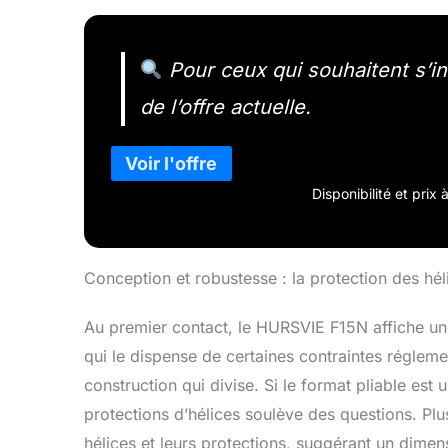
Pour ceux qui souhaitent s’ini
de l’offre actuelle.
Disponibilité et prix
Conception et robustesse : la protection des héli
Au premier contact, le HURSVIE F15N affiche u
qui le dispense de certaines contraintes réglem
construction qui divise. Si le format pliable est
protections d’hélices soulève des questions. Plu
hélices et leurs protections, suggérant un dime