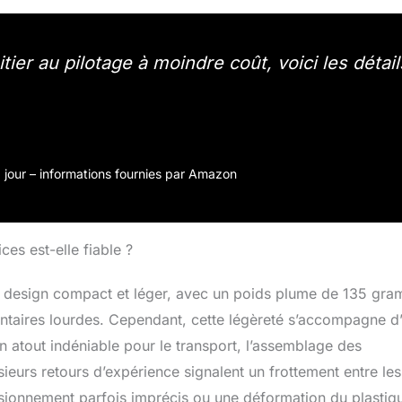
tier au pilotage à moindre coût, voici les détail
 à jour – informations fournies par Amazon
ces est-elle fiable ?
n design compact et léger, avec un poids plume de 135 gr
entaires lourdes. Cependant, cette légèreté s’accompagne d
 un atout indéniable pour le transport, l’assemblage des
sieurs retours d’expérience signalent un frottement entre les
nsionnement parfois imprécis ou une déformation du plastiq