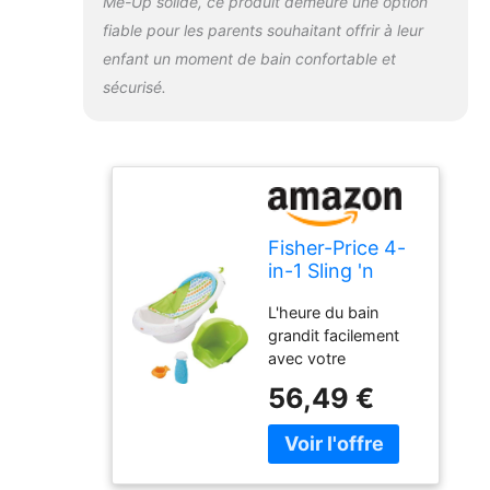
Me-Up solide, ce produit demeure une option
fiable pour les parents souhaitant offrir à leur
enfant un moment de bain confortable et
sécurisé.
Fisher-Price 4-
in-1 Sling 'n
Seat Tub
L'heure du bain
grandit facilement
avec votre
nouveau-né avec
56,49 €
cette baignoire
convertible en 4
étapes Comprend
une écharpe en