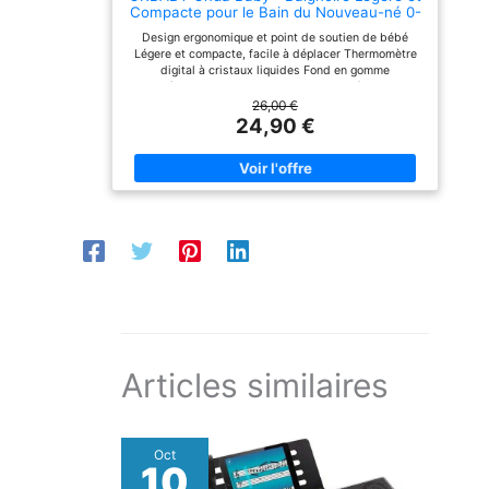
Compacte pour le Bain du Nouveau-né 0-
XXL: Grande baignoire
12 Mois - Blanc
adapté de la naissance à
Design ergonomique et point de soutien de bébé
3 ans. Cadeau de
Légere et compacte, facile à déplacer Thermomètre
naissance bébé idéal.
digital à cristaux liquides Fond en gomme
antidérapant pour une meilleure stabilité Okbaby,
une entreprise 100% made en Italie spécialisée dans
26,00 €
la fabrication de produits pour bébés: garantie,
24,90 €
innovation, qualité et normes
Articles similaires
Oct
10