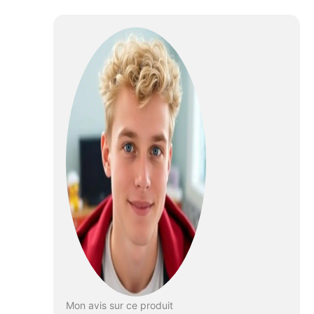
maille douce pour le
bain du nouveau-né,
un insert Sit-Me-Up
pour éviter de
glisser et soutenir
les sièges instables,
plus 2 jouets pour
jouer dans l'eau
Retirez l'écharpe et
l'insert Sit-Me-Up
pour une baignoire
spacieuse pour
enfant (max. Poids :
11,3 kg Bouchon de
vidange pratique et
crochet pour le
séchage et le
rangement peu
encombrant La
baignoire s'adapte à
la plupart des éviers
Mon avis sur ce produit
et baignoires pour