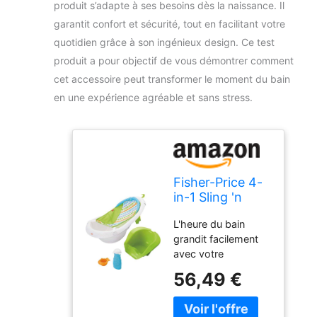
produit s’adapte à ses besoins dès la naissance. Il
garantit confort et sécurité, tout en facilitant votre
quotidien grâce à son ingénieux design. Ce test
produit a pour objectif de vous démontrer comment
cet accessoire peut transformer le moment du bain
en une expérience agréable et sans stress.
Fisher-Price 4-
in-1 Sling 'n
Seat Tub
L'heure du bain
grandit facilement
avec votre
nouveau-né avec
56,49 €
cette baignoire
convertible en 4
étapes Comprend