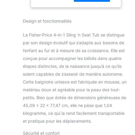
une écharpe en
maille douce pour le
bain du nouveau-né,
Design et fonctionnalités
un insert Sit-Me-Up
pour éviter de
La Fisher-Price 4-in-1 Sling ‘n Seat Tub se distingue
glisser et soutenir
les sièges instables,
par son design évolutif qui s’adapte aux besoins de
plus 2 jouets pour
l’enfant au fur et à mesure de sa croissance. Elle est
jouer dans l'eau
conçue pour accompagner les bébés dans quatre
Retirez l'écharpe et
étapes distinctes, de la naissance jusqu’à ce qu’ils
l'insert Sit-Me-Up
soient capables de s’asseoir de manière autonome.
pour une baignoire
spacieuse pour
Cette baignoire unisexe est fabriquée en mousse, un
enfant (max. Poids :
matériau doux et agréable pour la peau des tout-
11,3 kg Bouchon de
petits. Bien que dotée de dimensions généreuses de
vidange pratique et
45,09 x 22 x 77,47 cm, elle ne pèse que 1,04
crochet pour le
séchage et le
kilogramme, ce qui la rend facilement transportable
rangement peu
et pratique pour les déplacements.
encombrant La
baignoire s'adapte à
Sécurité et confort