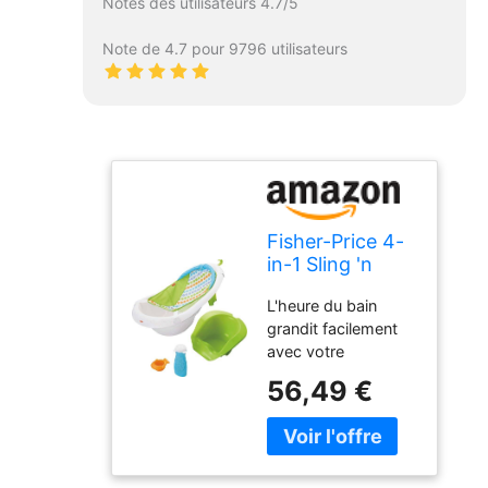
Notes des utilisateurs 4.7/5
Note de 4.7 pour 9796 utilisateurs
Fisher-Price 4-
in-1 Sling 'n
Seat Tub
L'heure du bain
grandit facilement
avec votre
nouveau-né avec
56,49 €
cette baignoire
convertible en 4
étapes Comprend
une écharpe en