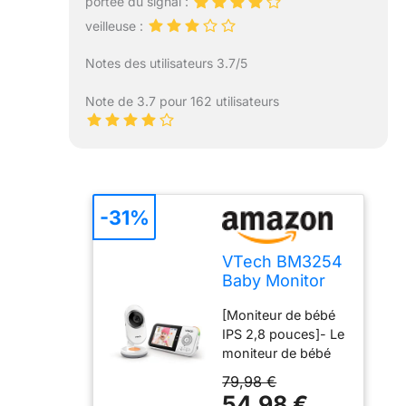
portée du signal :
veilleuse :
Notes des utilisateurs 3.7/5
Note de 3.7 pour 162 utilisateurs
-31%
VTech BM3254
Baby Monitor
with Camera,
[Moniteur de bébé
Long Rang,2.8"
IPS 2,8 pouces]- Le
LCD
moniteur de bébé
Screen,Color
VTech avec caméra
Night
79,98 €
et écran couleur IPS
Light,Southing
54,98 €