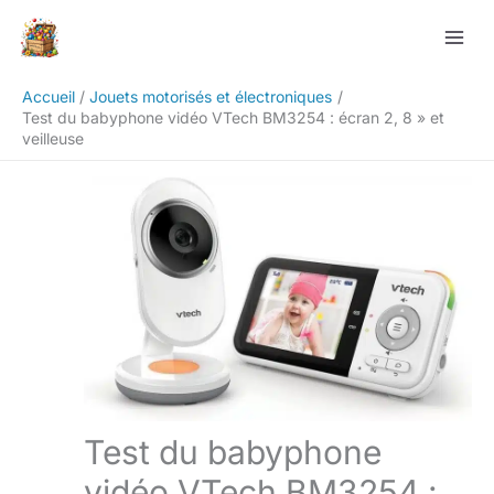
Aller
Rechercher
au
contenu
Accueil
Jouets motorisés et électroniques
Test du babyphone vidéo VTech BM3254 : écran 2, 8 » et
veilleuse
Test du babyphone
vidéo VTech BM3254 :