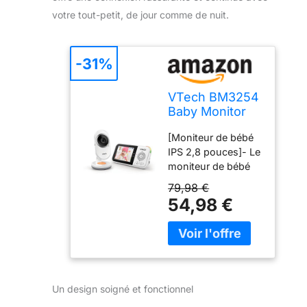
votre tout-petit, de jour comme de nuit.
-31%
VTech BM3254
Baby Monitor
with Camera,
[Moniteur de bébé
Long Rang,2.8"
IPS 2,8 pouces]- Le
LCD
moniteur de bébé
Screen,Color
VTech avec caméra
Night
79,98 €
et écran couleur IPS
Light,Southing
54,98 €
2,8 pouces d'une
Sound
résolution de
&Lullabies,Two
320*240 vous offre
Way Talk - FR
des images claires
Version White
et colorées de votre
bébé, de jour
Un design soigné et fonctionnel
comme de nuit,