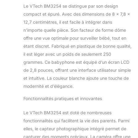
grâce à la caméra
Le VTech BM3254 se distingue par son design
infrarouge à vision
compact et épuré. Avec des dimensions de 8 x 7,8 x
nocturne. Vous ne
manquerez aucun
12,7 centimètres, il est facile à intégrer dans
moment avec votre
n’importe quelle pièce. Son facteur de forme dôme
enfant. [Longue
offre une vue optimale pour surveiller bébé, tout en
durée de vie de la
étant discret. Fabriqué en plastique de bonne qualité,
batterie]- l'écoute-
bébé avec caméra
il est léger avec un poids de seulement 250
entend et voit votre
grammes. Ce babyphone est équipé d’un écran LCD
bébé toute la nuit
de 2,8 pouces, offrant une interface utilisateur simple
avec une seule
et intuitive. La couleur blanche ajoute une touche de
charge - jusqu'à 12
heures de flux
modernité et d’élégance.
vidéo et jusqu'à 19
heures de
Fonctionnalités pratiques et innovantes
transmission audio
uniquement. [SONS
Le VTech BM3254 est doté de nombreuses
DOUX, LUMIÈRE DE
fonctionnalités qui facilitent la vie des parents. Parmi
NUIT ET CAPTEUR
elles, le capteur photographique intégré permet de
DE
capturer des moments précieux. La caméra offre une
TEMPÉRATURE]-