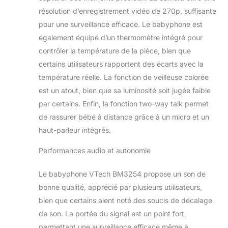
Une lumière de nuit
résolution d’enregistrement vidéo de 270p, suffisante
chaude
pour une surveillance efficace. Le babyphone est
monochrome, 2
également équipé d’un thermomètre intégré pour
sons doux et 2
contrôler la température de la pièce, bien que
mélodies
apaisantes
certains utilisateurs rapportent des écarts avec la
commutables
température réelle. La fonction de veilleuse colorée
créent un
est un atout, bien que sa luminosité soit jugée faible
environnement
par certains. Enfin, la fonction two-way talk permet
confortable pour
bébé. Grâce au
de rassurer bébé à distance grâce à un micro et un
capteur de
haut-parleur intégrés.
température
intégré, vous serez
Performances audio et autonomie
averti lorsque la
température idéale
Le babyphone VTech BM3254 propose un son de
dans la chambre de
bonne qualité, apprécié par plusieurs utilisateurs,
bébé changera.
bien que certains aient noté des soucis de décalage
[Distance jusqu'à
300 mètres]- restez
de son. La portée du signal est un point fort,
en contact avec
permettant une surveillance efficace même à