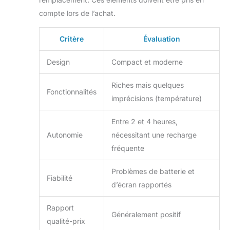
technologie FHSS
afin de garantir
compte lors de l’achat.
votre
confidentialité.
Critère
Évaluation
L'interphone vous
permet de
Design
Compact et moderne
réconforter votre
bébé depuis
Riches mais quelques
n'importe quelle
Fonctionnalités
imprécisions (température)
pièce, même si
vous ne pouvez
pas vous rendre sur
Entre 2 et 4 heures,
place
Autonomie
nécessitant une recharge
immédiatement,
fréquente
vous pouvez quand
même apaiser votre
Problèmes de batterie et
bébé avec votre
Fiabilité
d’écran rapportés
voix.
Rapport
Généralement positif
qualité-prix