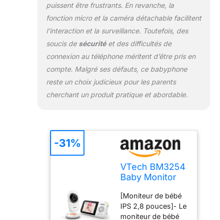
puissent être frustrants. En revanche, la
averti lorsque la
température idéale
fonction micro et la caméra détachable facilitent
dans la chambre de
l’interaction et la surveillance. Toutefois, des
bébé changera.
soucis de
sécurité
et des difficultés de
[Distance jusqu'à
connexion au téléphone méritent d’être pris en
300 mètres]- restez
en contact avec
compte. Malgré ses défauts, ce babyphone
votre bébé dans
reste un choix judicieux pour les parents
une autre pièce ou
cherchant un produit pratique et abordable.
même dans le jardin
sans vous soucier
de la dégradation
de la qualité audio
ou de la rupture de
-31%
la connexion. Vous
pouvez ainsi voir
VTech BM3254
votre enfant à tout
Baby Monitor
moment. [
with Camera,
Transmission
[Moniteur de bébé
Long Rang,2.8"
sécurisée et
IPS 2,8 pouces]- Le
LCD
interphone]- Ce
moniteur de bébé
Screen,Color