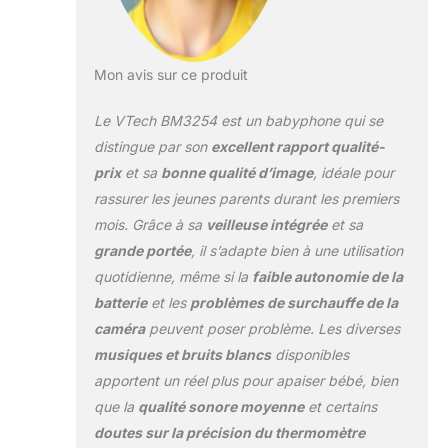
heures de
transmission audio
uniquement. [SONS
Mon avis sur ce produit
DOUX, LUMIÈRE DE
NUIT ET CAPTEUR
Le VTech BM3254 est un babyphone qui se
DE
TEMPÉRATURE]-
distingue par son
excellent rapport qualité-
Une lumière de nuit
prix
et sa
bonne qualité d’image
, idéale pour
chaude
rassurer les jeunes parents durant les premiers
monochrome, 2
mois. Grâce à sa
veilleuse intégrée
et sa
sons doux et 2
mélodies
grande portée
, il s’adapte bien à une utilisation
apaisantes
quotidienne, même si la
faible autonomie de la
commutables
batterie
et les
problèmes de surchauffe de la
créent un
caméra
peuvent poser problème. Les diverses
environnement
confortable pour
musiques et bruits blancs
disponibles
bébé. Grâce au
apportent un réel plus pour apaiser bébé, bien
capteur de
que la
qualité sonore moyenne
et certains
température
doutes sur la précision du thermomètre
intégré, vous serez