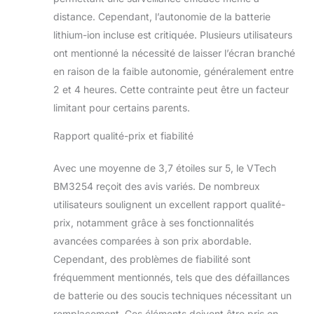
votre bébé dans
distance. Cependant, l’autonomie de la batterie
une autre pièce ou
lithium-ion incluse est critiquée. Plusieurs utilisateurs
même dans le jardin
sans vous soucier
ont mentionné la nécessité de laisser l’écran branché
de la dégradation
en raison de la faible autonomie, généralement entre
de la qualité audio
2 et 4 heures. Cette contrainte peut être un facteur
ou de la rupture de
limitant pour certains parents.
la connexion. Vous
pouvez ainsi voir
Rapport qualité-prix et fiabilité
votre enfant à tout
moment. [
Avec une moyenne de 3,7 étoiles sur 5, le VTech
Transmission
sécurisée et
BM3254 reçoit des avis variés. De nombreux
interphone]- Ce
utilisateurs soulignent un excellent rapport qualité-
babyphone vidéo
prix, notamment grâce à ses fonctionnalités
utilise des signaux
avancées comparées à son prix abordable.
cryptés sécurisés
pour coupler et
Cependant, des problèmes de fiabilité sont
transmettre les
fréquemment mentionnés, tels que des défaillances
signaux vidéo et
de batterie ou des soucis techniques nécessitant un
audio via la
remplacement. Ces éléments doivent être pris en