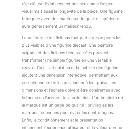
rôle clé, car ils influencent non seulement l’aspect
équipés de lumières LED
contrôlées
visuel mais aussi la longévité de la pièce. Une figurine
magnétiquement, offrant
trois modes d’éclairage
fabriquée avec des matériaux de qualité supérieure
différents 【Excellent
ajout à votre collection】
aura généralement un meilleur rendu.
Fabriqué à partir de
matériaux durables et
La peinture et les finitions font partie des aspects les
avec des articulations
riches pour une variété de
plus visibles d’une figurine diecast. Une peinture
poses dynamiques, cet
Optimus Prime pré-
soignée et des finitions bien réalisées peuvent
assemblé et hautement
transformer une simple figurine en une véritable
articulé offre une
expérience d'assemblage
œuvre d’art. L’articulation et la mobilité des figurines
précise et fluide, que les
fans ou les collectionneurs
ajoutent une dimension interactive, permettant aux
de figurines Transformers
ne voudront pas manquer !
collectionneurs de les positionner à leur guise. Les
Ce n'est pas seulement
dimensions et l’échelle doivent être cohérentes avec
une pièce de collection,
mais aussi un excellent
le thème ou l’univers de la collection. L’authenticité de
complément aux figurines
d'action de la série
la marque est un gage de qualité : privilégiez les
Transformers Studio,
permettant aux
marques reconnues pour éviter les contrefaçons.
fans/collectionneurs de
Enfin, le conditionnement et la présentation
ressentir le charme de
Transformers Cadeau
influencent l’expérience utilisateur et la valeur perçue
parfait : si vous achetez