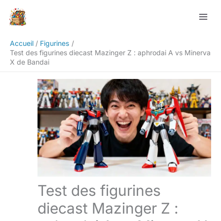
Aller
Rechercher
au
contenu
Accueil
Figurines
Test des figurines diecast Mazinger Z : aphrodai A vs Minerva
X de Bandai
Test des figurines
diecast Mazinger Z :