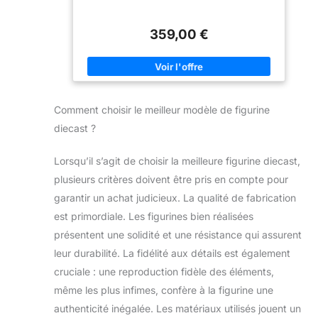
un piquet hexagonal pour
plus de stabilité et un
réglage de l'angle plus
359,00 €
facile. Ce jouet Optimus
Prime Transformer répond
aux divers besoins du
joueur pour de multiples
formes de combat, offrant
une expérience de jeu
polyvalente et attrayante
Comment choisir le meilleur modèle de figurine
【Kit de modèle premium
Transformers】Avec une
diecast ?
hauteur de 20 cm / 7,87
pouces, cette figurine
d'Optimus Prime présente
Lorsqu’il s’agit de choisir la meilleure figurine diecast,
la peinture d'usure
plusieurs critères doivent être pris en compte pour
exclusive qui recrée
intrinsèquement les
garantir un achat judicieux. La qualité de fabrication
marques de bataille des
flammes de la guerre,
est primordiale. Les figurines bien réalisées
permettant au héros dans
votre cœur de se
présentent une solidité et une résistance qui assurent
présenter au-delà du film.
leur durabilité. La fidélité aux détails est également
Couplé avec 7 pièces
d'armures en métal moulé,
cruciale : une reproduction fidèle des éléments,
ce jouet Transformer
affiche une qualité
même les plus infimes, confère à la figurine une
distinctivement lourde. De
plus, les yeux ainsi que
authenticité inégalée. Les matériaux utilisés jouent un
les Ion Blasters sont