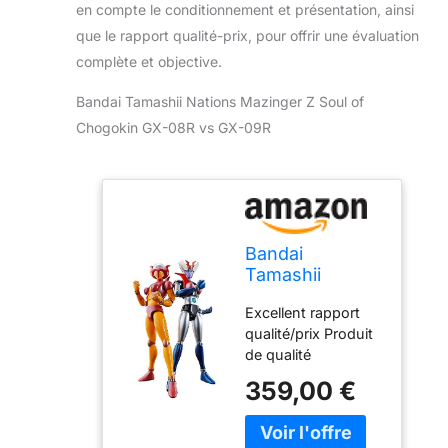
en compte le conditionnement et présentation, ainsi
que le rapport qualité-prix, pour offrir une évaluation
complète et objective.
Bandai Tamashii Nations Mazinger Z Soul of
Chogokin GX-08R vs GX-09R
Bandai
Tamashii
Nations
Excellent rapport
Mazinger Z
qualité/prix Produit
Figurines
de qualité
Diecast Soul of
supérieure Durable
Chogokin GX-
359,00 €
08R Aphrodai A
vs GX-09R
Minerva X 16