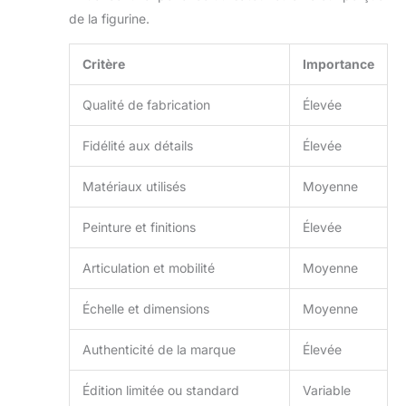
pour un fan de la série de
de la figurine.
films Transformers, un
collectionneur de figurines
d'action ou simplement
Critère
Importance
quelqu'un qui apprécie de
grands jouets, la série
YOLOPARK AMK PRO
Qualité de fabrication
Élevée
Transformers Rise of the
Beasts Optimus Prime est
sûre d'impressionner.
Fidélité aux détails
Élevée
Offrez-les pour la Journée
de l'enfant, la fête des
pères, un anniversaire,
Matériaux utilisés
Moyenne
Halloween, Pâques,
Thanksgiving ou Noël.
Étant donné que ces jouets
Peinture et finitions
Élevée
Transformers sont plus
que de simples jouets, ils
sont un symbole
Articulation et mobilité
Moyenne
d'aventure, d'imagination
et de nostalgie
Échelle et dimensions
Moyenne
Authenticité de la marque
Élevée
Édition limitée ou standard
Variable