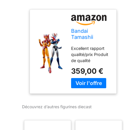
Bandai
Tamashii
Nations
Excellent rapport
Mazinger Z
qualité/prix Produit
Figurines
de qualité
Diecast Soul of
supérieure Durable
Chogokin GX-
359,00 €
08R Aphrodai A
vs GX-09R
Minerva X 16
cm
Découvrez d’autres figurines diecast