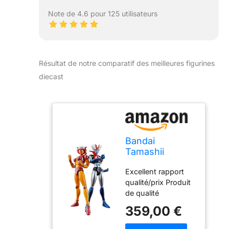
Note de 4.6 pour 125 utilisateurs
Résultat de notre comparatif des meilleures figurines
diecast
Bandai
Tamashii
Nations
Excellent rapport
Mazinger Z
qualité/prix Produit
Figurines
de qualité
Diecast Soul of
supérieure Durable
Chogokin GX-
359,00 €
08R Aphrodai A
vs GX-09R