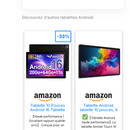
Découvrez d’autres tablettes Android
-33%
Tablette 10 Pouces
Tablette Android,
Android 16 Tablette
tablette 10 pouces, 6
5-Core Tablette,
Go + 64 Go
【Haute performance |
Widevine L1 20Go +
(extensible jusqu'à
【Tablette Android
Excellent rapport qualité-
64 Go + 1 to TF, WiFi
128 Go), tablette
haute performance】La
prix】 Conçue pour un
6 BT 5.3 Batterie
Android avec
tablette Ainmel Touch 10
usage quotidien, la