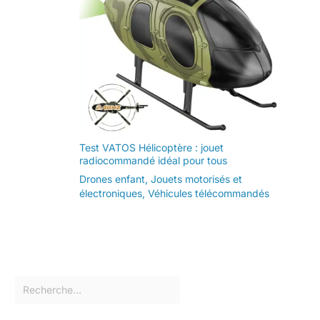
professionnels. Nous
offrons une garantie d'un
an sur cette tablette
Android. Si vous
rencontrez des problèmes
de qualité, veuillez nous
contacter en joignant vos
documents d'achat
Amazon et nous ferons
tout notre possible pour
garantir votre satisfaction.
Test VATOS Hélicoptère : jouet
radiocommandé idéal pour tous
Drones enfant
,
Jouets motorisés et
électroniques
,
Véhicules télécommandés