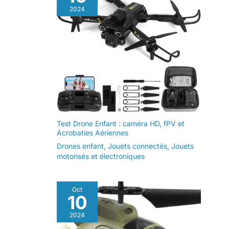
électroniques, de films, d'émissions de télévision et
plus nettes et plus
2024
de musique lors de vos voyages ou de vos
lumineuses. Elle est livrée
déplacements professionnels. Nous offrons une
avec un film de protection
garantie d'un an sur cette tablette Android. Si vous
d'écran à 3 couches qui
rencontrez des problèmes de qualité, veuillez nous
empêche les rayures sur
contacter en joignant vos documents d'achat Amazon
l'écran. Cette tablette
et nous ferons tout notre possible pour garantir votre
Android de 10 pouces est
satisfaction.
également équipée d'une
batterie de 5 000 mAh qui
offre jusqu'à 8 heures
d'autonomie sur une seule
charge. Vous pouvez
également utiliser le port
Type-C pour connecter
une souris et un clavier.
Vous pouvez ainsi
Test Drone Enfant : caméra HD, fPV et
travailler ou jouer toute la
Acrobaties Aériennes
journée lorsque vous êtes
Drones enfant
,
Jouets connectés
,
Jouets
en déplacement.
【Le
cadeau idéal】Cette
motorisés et électroniques
tablette Android, au
design léger et fin, vous
permet de profiter sans
effort de livres
Oct
électroniques, de films,
10
d'émissions de télévision
et de musique lors de vos
2024
voyages ou de vos
déplacements