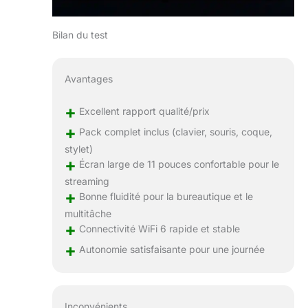
Bilan du test
Avantages
+
Excellent rapport qualité/prix
+
Pack complet inclus (clavier, souris, coque,
stylet)
+
Écran large de 11 pouces confortable pour le
streaming
+
Bonne fluidité pour la bureautique et le
multitâche
+
Connectivité WiFi 6 rapide et stable
+
Autonomie satisfaisante pour une journée
Inconvénients