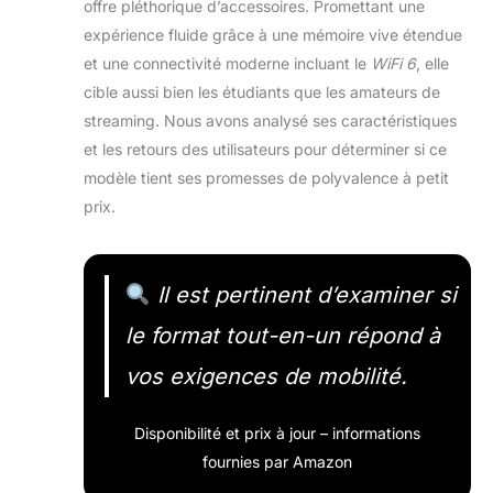
offre pléthorique d’accessoires. Promettant une
expérience fluide grâce à une mémoire vive étendue
et une connectivité moderne incluant le
WiFi 6
, elle
cible aussi bien les étudiants que les amateurs de
streaming. Nous avons analysé ses caractéristiques
et les retours des utilisateurs pour déterminer si ce
modèle tient ses promesses de polyvalence à petit
prix.
Il est pertinent d’examiner si
le format tout-en-un répond à
vos exigences de mobilité.
Disponibilité et prix à jour – informations
fournies par Amazon