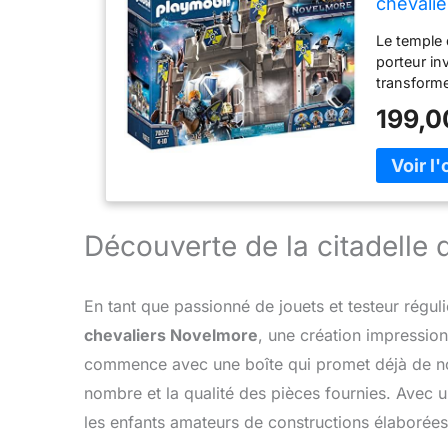
chevali
Le temple 
porteur inv
transforme
de 5 ans. 
199,0
milieu du p
(LxPxH) Re
Découverte de la citadelle
En tant que passionné de jouets et testeur régulie
chevaliers Novelmore
, une création impressio
commence avec une boîte qui promet déjà de no
nombre et la qualité des pièces fournies. Avec un
les enfants amateurs de constructions élaborées