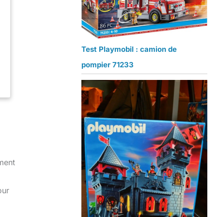
Test Playmobil : camion de
pompier 71233
ement
our