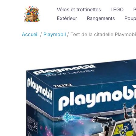
Aller
Vélos et trottinettes
LEGO
P
au
Extérieur
Rangements
Poup
contenu
Accueil
Playmobil
Test de la citadelle Playmob