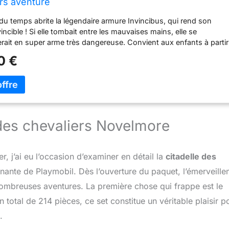
ers aventure
du temps abrite la légendaire armure Invincibus, qui rend son
incible ! Si elle tombait entre les mauvaises mains, elle se
rait en super arme très dangereuse. Convient aux enfants à partir
Avec 2 chevaliers et un magicien. L'épée s'allume et la pierre au
0 €
ortail peut tirer des projectiles. Dimensions : 19,5 x 20 x 17,5 cm
joins les aventures des courageux chevaliers !
 des chevaliers Novelmore
r, j’ai eu l’occasion d’examiner en détail la
citadelle des
nnante de Playmobil. Dès l’ouverture du paquet, l’émerveill
mbreuses aventures. La première chose qui frappe est le
 total de 214 pièces, ce set constitue un véritable plaisir p
.