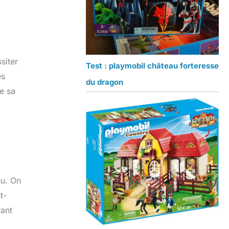
siter
Test : playmobil château forteresse
es
du dragon
te sa
eu. On
t-
rant