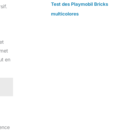
Test des Playmobil Bricks
sif.
multicolores
et
omet
ut en
rence