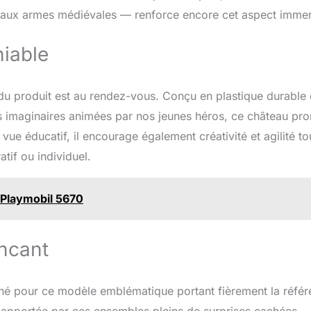
 aux armes médiévales — renforce encore cet aspect immer
niable
u produit est au rendez-vous. Conçu en plastique durable 
les imaginaires animées par nos jeunes héros, ce château pr
ue éducatif, il encourage également créativité et agilité to
tif ou individuel.
s Playmobil 5670
incant
ligné pour ce modèle emblématique portant fièrement la réfé
 apportée par ces ensembles pleins de surprises cachées