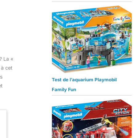
? La «
 à cet
rs
Test de l’aquarium Playmobil
et
Family Fun